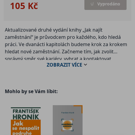
105 Kč
Vyprodáno
Aktualizované druhé vydání knihy „Jak najít
zaměstnání“ je průvodcem pro každého, kdo hledá
práci. Ve dvanácti kapitolách budeme krok za krokem
hledat nové zaměstnání. Začneme tím, jak zvolit
správný směr své kariéry, vybrat a kontaktovat
ZOBRAZIT
VÍCE
potencionálního zaměstnavatele. Pokračovat budeme
psaním životopisu a motivačních dopisů, ukážeme
příklady nevhodných i vhodně strukturovaných. Další
kapitoly se budou zaměřovat na samotné výběrové
Mohlo by se Vám líbit:
řízení. Projdeme přípravu na přijímací pohovor a jeho
samotný průběh, poukážeme na možná úskalí a jejich
zvládnutí. Pozornost budeme věnovat také
modelovým situacím, které mohou být součástí
výběrového řízení, stejně jako psychologické testy.
Vysvětlíme, k čemu tyto metody slouží a jak v nich