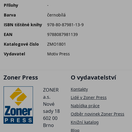
Přílohy
-
Barva
černobílá
ISBN tištěné knihy
978-80-87981-13-9
EAN
9788087981139
Katalogové číslo
ZMO1801
Vydavatel
Motiv Press
Zoner Press
O vydavatelství
Kontakty
ZONER
a.s.
Lidé v Zoner Press
Nové
Nabídka práce
sady 18
Odběr novinek Zoner Press
602 00
Knižní katalog
Brno
Blog