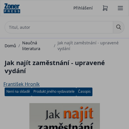
Přihlášení
Naučná
Jak najít zaměstnání - upravené
Domů
/
/
literatura
vydání
Jak najít zaměstnání - upravené
vydání
František Hroník
Není na skladě
Produkt jiného vydavatele
Časopis