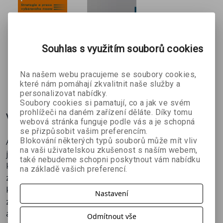
obstát, aniž bychom se stylizovali či předstírali, že jsme
někdo jiný. Na závěr se budeme zabývat tím, jak se
vyrovnat s neúspěchem a jak se rozhodnout v případě
Jak se
Manažerská
úspěchu u více zaměstnavatelů.
nespálit
integrita
Souhlas s využitím souborů cookies
František
František
podruhé
Hroník
Hroník
Na našem webu pracujeme se soubory cookies,
336 Kč
174 Kč
480 Kč
249 Kč
které nám pomáhají zkvalitnit naše služby a
personalizovat nabídky.
Soubory cookies si pamatují, co a jak ve svém
prohlížeči na daném zařízení děláte. Díky tomu
Více o knize
webová stránka funguje podle vás a je schopná
se přizpůsobit vašim preferencím.
Blokování některých typů souborů může mít vliv
Aktualizované druhé vydání knihy „Jak najít zaměstnání“
na vaši uživatelskou zkušenost s naším webem,
je průvodcem pro každého, kdo hledá práci. Ve dvanácti
také nebudeme schopni poskytnout vám nabídku
kapitolách budeme krok za krokem hledat nové
na základě vašich preferencí.
zaměstnání. Začneme tím, jak zvolit správný směr své
kariéry, vybrat a kontaktovat potencionálního
Nastavení
zaměstnavatele. Pokračovat budeme psaním životopisu
a motivačních dopisů, ukážeme příklady nevhodných i
Odmítnout vše