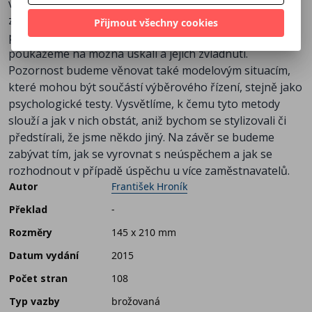
vhodně strukturovaných. Další kapitoly se budou
zaměřovat na samotné výběrové řízení. Projdeme
Přijmout všechny cookies
přípravu na přijímací pohovor a jeho samotný průběh,
poukážeme na možná úskalí a jejich zvládnutí.
Pozornost budeme věnovat také modelovým situacím,
které mohou být součástí výběrového řízení, stejně jako
psychologické testy. Vysvětlíme, k čemu tyto metody
slouží a jak v nich obstát, aniž bychom se stylizovali či
předstírali, že jsme někdo jiný. Na závěr se budeme
zabývat tím, jak se vyrovnat s neúspěchem a jak se
rozhodnout v případě úspěchu u více zaměstnavatelů.
Autor
František Hroník
Překlad
-
Rozměry
145 x 210 mm
Datum vydání
2015
Počet stran
108
Typ vazby
brožovaná