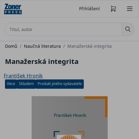
Přihlášení
Domů
/
Naučná literatura
/
Manažerská integrita
Manažerská integrita
František Hroník
Akce
Skladem
Produkt jiného vydavatele