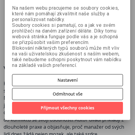
Na našem webu pracujeme se soubory cookies,
které nám pomáhají zkvalitnit naše služby a
Jak se
personalizovat nabídky.
nespálit
Soubory cookies si pamatují, co a jak ve svém
František
podruhé
prohlížeči na daném zařízení děláte. Díky tomu
Hroník
webová stránka funguje podle vás a je schopná
se přizpůsobit vašim preferencím.
336 Kč
480 Kč
Blokování některých typů souborů může mít vliv
na vaši uživatelskou zkušenost s naším webem,
také nebudeme schopni poskytnout vám nabídku
na základě vašich preferencí.
Více o knize
Nastavení
Kniha poutavým a citlivým způsobem přibližuje otázky
svědomí, důvěry, hodnot a morálky v manažerské práci.
Odmítnout vše
Naleznete zde spoustu zajímavých tipů a doporučení,
jak se jako manažer vypořádat s ožehavými problémy a
Přijmout všechny cookies
dilematy, jak pracovat se svým svědomím a nedostat se
do konfliktu se svojí osobností. Autor uvádí příklady z
dlouholeté praxe a objasňuje, proč manažer od svých
lidí dnes žádá nejen mozek, ale také srdce.