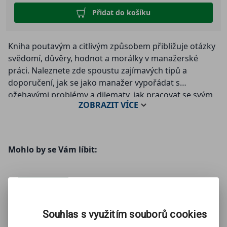
Přidat do košíku
Kniha poutavým a citlivým způsobem přibližuje otázky
svědomí, důvěry, hodnot a morálky v manažerské
práci. Naleznete zde spoustu zajímavých tipů a
doporučení, jak se jako manažer vypořádat s
ožehavými problémy a dilematy, jak pracovat se svým
ZOBRAZIT
VÍCE
svědomím a nedostat se do konfliktu se svojí
osobností. Autor uvádí příklady z dlouholeté praxe a
objasňuje, proč manažer od svých lidí dnes žádá nejen
mozek, ale také srdce.
Mohlo by se Vám líbit:
Souhlas s využitím souborů cookies