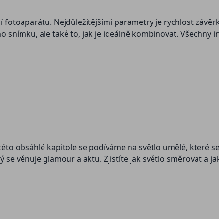
í fotoaparátu. Nejdůležitějšími parametry je rychlost závěrky
ího snímku, ale také to, jak je ideálně kombinovat. Všechny 
V této obsáhlé kapitole se podíváme na světlo umělé, které se
 se věnuje glamour a aktu. Zjistíte jak světlo směrovat a jak