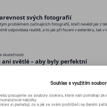
arevnost svých fotografií
 problémem začínajících fotografů, kteří nevědí jak z této
ě odpovídala realitě, a to jak při focení v exteriéru, tak v i
e skutečnosti
ani světlé – aby byly perfektní
 světlejší nebo tmavší, než jste je viděli na počítači? Za 
CD displeji. Ale co s tím? Výborným nástrojem, který vám p
ých úpravách, je histogram. Naučte se s ním pracovat stej
Souhlas s využitím soubo
bu pracujeme se soubory cookies, které nám pomáhají zkva
rsonalizovat nabídky.
kies si pamatují, co a jak ve svém prohlížeči na daném zaříz