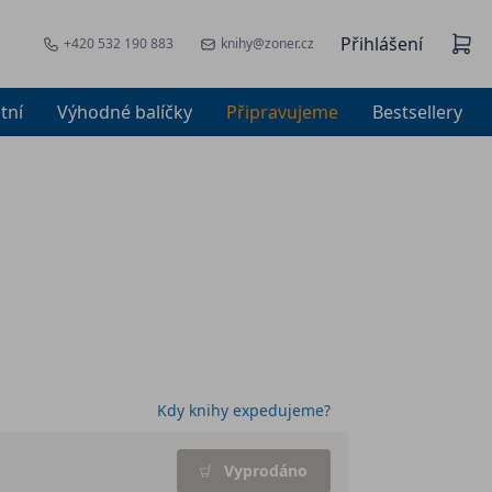
Přihlášení
+420 532 190 883
knihy@zoner.cz
tní
Výhodné balíčky
Připravujeme
Bestsellery
Kdy knihy expedujeme?
Vyprodáno