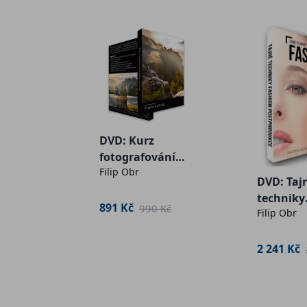
DVD: Kurz
fotografování
Filip Obr
krajiny a přírody
DVD: Taj
techniky
891 Kč
990 Kč
Filip Obr
fashion
postpro
2 241 Kč