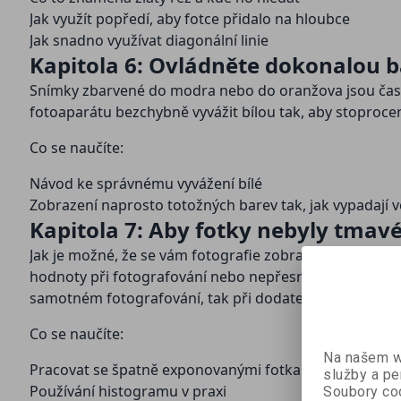
Jak využít popředí, aby fotce přidalo na hloubce
Jak snadno využívat diagonální linie
Kapitola 6: Ovládněte dokonalou b
Snímky zbarvené do modra nebo do oranžova jsou častým
fotoaparátu bezchybně vyvážit bílou tak, aby stoprocentn
Co se naučíte:
Návod ke správnému vyvážení bílé
Zobrazení naprosto totožných barev tak, jak vypadají v
Kapitola 7: Aby fotky nebyly tmavé 
Jak je možné, že se vám fotografie zobrazují v počítači
hodnoty při fotografování nebo nepřesné zobrazení na L
samotném fotografování, tak při dodatečných počítačov
Co se naučíte:
Na našem we
Pracovat se špatně exponovanými fotkami
služby a pe
Používání histogramu v praxi
Soubory coo