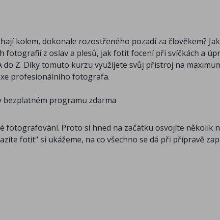
ěhají kolem, dokonale rozostřeného pozadí za člověkem? Jak z
otografií z oslav a plesů, jak fotit focení při svíčkách a ú
 do Z. Díky tomuto kurzu využijete svůj přístroj na maximu
axe profesionálního fotografa.
ií v bezplatném programu zdarma
 fotografování. Proto si hned na začátku osvojíte několik n
razíte fotit“ si ukážeme, na co všechno se dá při přípravě z