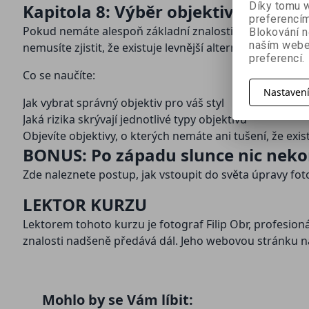
Díky tomu w
Kapitola 8: Výběr objektivu
preferencím
Pokud nemáte alespoň základní znalosti o objektivech, 
Blokování n
naším webe
nemusíte zjistit, že existuje levnější alternativa.
preferencí.
Co se naučíte:
Nastaven
Jak vybrat správný objektiv pro váš styl
Jaká rizika skrývají jednotlivé typy objektivů
Objevíte objektivy, o kterých nemáte ani tušení, že exist
BONUS: Po západu slunce nic neko
Zde naleznete postup, jak vstoupit do světa úpravy fot
LEKTOR KURZU
Lektorem tohoto kurzu je fotograf Filip Obr, profesion
znalosti nadšeně předává dál. Jeho webovou stránku na
Mohlo by se Vám líbit: