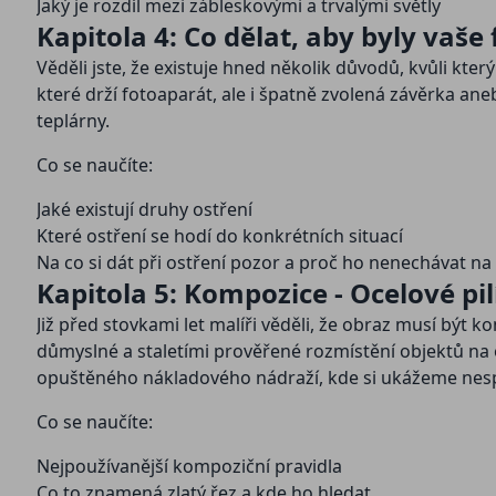
Jaký je rozdíl mezi zábleskovými a trvalými světly
Kapitola 4: Co dělat, aby byly vaše
Věděli jste, že existuje hned několik důvodů, kvůli kt
které drží fotoaparát, ale i špatně zvolená závěrka a
teplárny.
Co se naučíte:
Jaké existují druhy ostření
Které ostření se hodí do konkrétních situací
Na co si dát při ostření pozor a proč ho nenechávat na
Kapitola 5: Kompozice - Ocelové pil
Již před stovkami let malíři věděli, že obraz musí být 
důmyslné a staletími prověřené rozmístění objektů na o
opuštěného nákladového nádraží, kde si ukážeme nespoč
Co se naučíte:
Nejpoužívanější kompoziční pravidla
Co to znamená zlatý řez a kde ho hledat