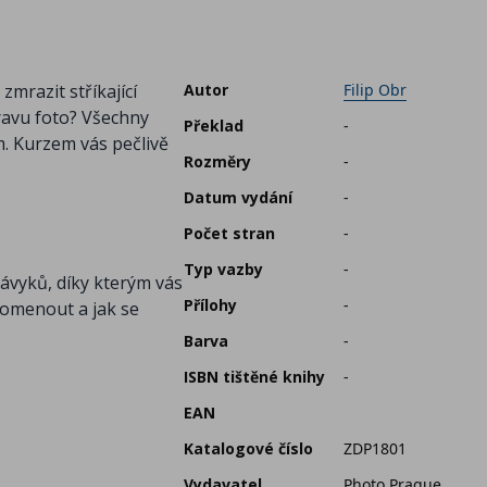
mrazit stříkající
Autor
Filip Obr
pravu foto? Všechny
Překlad
-
m. Kurzem vás pečlivě
Rozměry
-
Datum vydání
-
Počet stran
-
Typ vazby
-
ávyků, díky kterým vás
Přílohy
-
apomenout a jak se
Barva
-
ISBN tištěné knihy
-
EAN
Katalogové číslo
ZDP1801
Vydavatel
Photo Prague