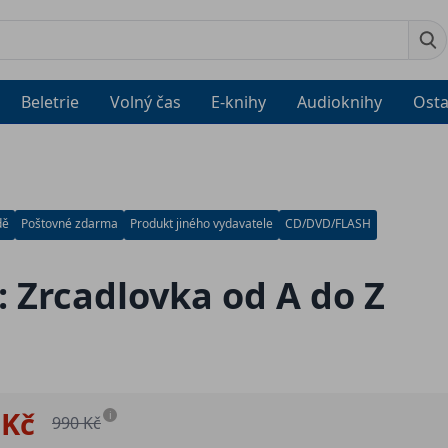
Beletrie
Volný čas
E-knihy
Audioknihy
Osta
dě
Poštovné zdarma
Produkt jiného vydavatele
CD/DVD/FLASH
 Zrcadlovka od A do Z
 Kč
i
990 Kč