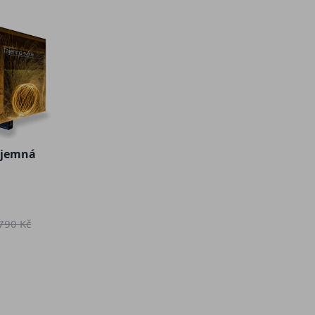
ajemná
790 Kč