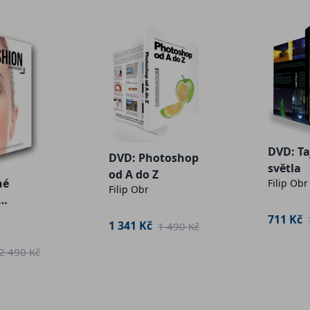
DVD: T
DVD: Photoshop
světla
od A do Z
né
Filip Obr
Filip Obr
711 Kč
1 341 Kč
1 490 Kč
dukce
2 490 Kč