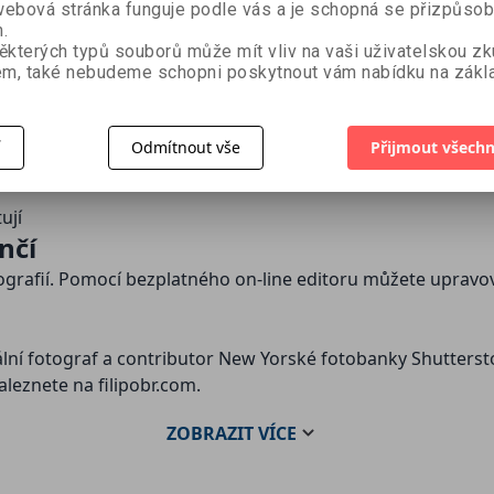
ebová stránka funguje podle vás a je schopná se přizpůsob
.
orientace může být velmi náročná. Prodejci se Vám budou sna
ěkterých typů souborů může mít vliv na vaši uživatelskou z
m, také nebudeme schopni poskytnout vám nabídku na zákla
í
Odmítnout vše
Přijmout všechn
ují
nčí
ografií. Pomocí bezplatného on-line editoru můžete upravov
ální fotograf a contributor New Yorské fotobanky Shutterst
leznete na filipobr.com.
ZOBRAZIT
VÍCE