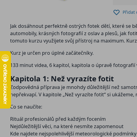
Přidat
Jak dosáhnout perfektně ostrých fotek dětí, které se běhají kolem, dokonale rozostřeného pozadí za člověkem? Jak zmrazit stříkající vodu, dosáhnout světelných čar za
automobily, krásných fotografií z oslav a plesů, jak fo
tomuto kurzu využijete svůj přístroj na maximum. Kurze
Kurz je určen pro úplné začátečníky.
133 minut videa, 6 kapitol, kapitola o úpravě fotogra
Kapitola 1: Než vyrazíte fotit
Zodpovědná příprava je mnohdy důležitější než samotné
nepřekvapí. V kapitole „Než vyrazíte fotit“ si ukážeme
Co se naučíte:
Rituál profesionálů před každým focením
Nejdůležitější věci, na které nesmíte zapomenout
Kde najdete nejspolehlivější meteorologické podmínky