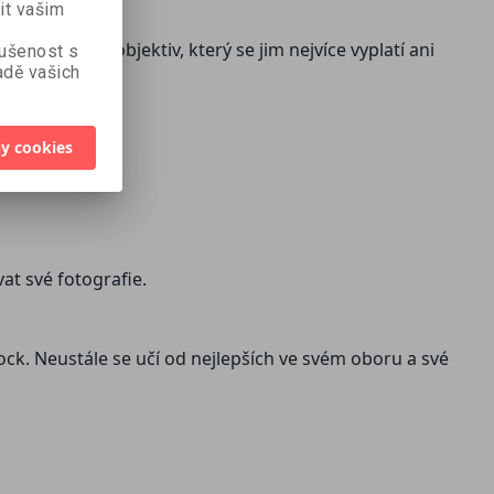
it vašim
žit prodat objektiv, který se jim nejvíce vyplatí ani
kušenost s
dě vašich
y cookies
at své fotografie.
ock. Neustále se učí od nejlepších ve svém oboru a své