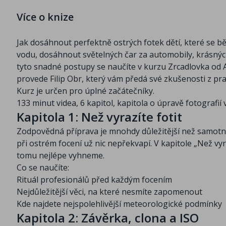
Více o knize
Jak dosáhnout perfektně ostrých fotek dětí, které se b
vodu, dosáhnout světelných čar za automobily, krásných f
tyto snadné postupy se naučíte v kurzu Zrcadlovka od A
provede Filip Obr, který vám předá své zkušenosti z pr
Kurz je určen pro úplné začátečníky.
133 minut videa, 6 kapitol, kapitola o úpravě fotograf
Kapitola 1: Než vyrazíte fotit
Zodpovědná příprava je mnohdy důležitější než samotné
při ostrém focení už nic nepřekvapí. V kapitole „Než vy
tomu nejlépe vyhneme.
Co se naučíte:
Rituál profesionálů před každým focením
Nejdůležitější věci, na které nesmíte zapomenout
Kde najdete nejspolehlivější meteorologické podmínky
Kapitola 2: Závěrka, clona a ISO