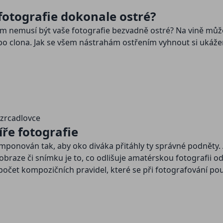
 fotografie dokonale ostré?
erým nemusí být vaše fotografie bezvadně ostré? Na vině můž
nebo clona. Jak se všem nástrahám ostřením vyhnout si ukáž
 zrcadlovce
íře fotografie
komponován tak, aby oko diváka přitáhly ty správné podněty. 
braze či snímku je to, co odlišuje amatérskou fotografii od
et kompozičních pravidel, které se při fotografování použ