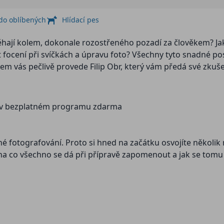
 do oblíbených
Hlídací pes
tit focení při svíčkách a úpravu foto? Všechny tyto snadné p
m vás pečlivě provede Filip Obr, který vám předá své zkuše
fií v bezplatném programu zdarma
 fotografování. Proto si hned na začátku osvojíte několik n
, na co všechno se dá při přípravě zapomenout a jak se tom