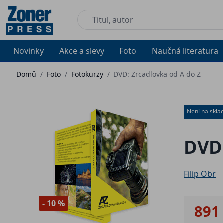
Novinky
Akce a slevy
Foto
Naučná literatura
Domů
/
Foto
/
Fotokurzy
/
DVD: Zrcadlovka od A do Z
Není na skla
DVD:
Filip Obr
- 10 %
891