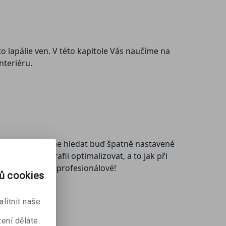
 lapálie ven. V této kapitole Vás naučíme na
nteriéru.
touto chybou můžeme hledat buď špatně nastavené
omůže fotografii optimalizovat, a to jak při
ně dobře, jako profesionálové!
rů cookies
litnit naše
ení děláte.