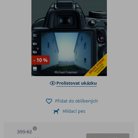
- 10 %
Prolistovat ukázku
Přidat do oblíbených
Hlídací pes
i
399 Kč