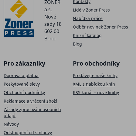
Kontakty
ZONER
a.s.
Lidé v Zoner Press
Nové
Nabídka práce
sady 18
Odběr novinek Zoner Press
602 00
Knižní katalog
Brno
Blog
Pro zákazníky
Pro obchodníky
Doprava a platba
Prodávejte naše knihy
Poskytované slevy
XML s nabídkou knih
Obchodní podmínky
RSS kanál – nové knihy
Reklamace a vrácení zboží
Zásady zpracování osobních
údajů
Návody
Odstoupení od smlouvy