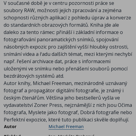
V současné době je v centru pozornosti práce se
soubory RAW, možnosti jejich zpracování a zejména
schopnosti různých aplikací z pohledu úprav a konverze
do standardních obrazových formátů. Kniha jde ale
daleko za tento rámec: přináší i základní informace o
fotografování panoramatických snímků, spojování
násobných expozic pro zajištění vyšší hloubky ostrosti,
snímání videa a řadu dalších témat, mezi kterými nechybí
např. řešení archivace dat, práce s informacemi
uloženými ve snímku nebo přenášení souborů pomocí
bezdrátových systémů atd.
Autor knihy, Michael Freeman, mezinárodně uznávaný
fotograf a propagátor digitální fotografie, je známý i
českým čtenářům. Většina jeho bestsellerů vyšla ve
vydavatelství Zoner Press, nejznámější z nich jsou Očima
fotografa, Myslete jako fotograf, Dobrá fotografie nebo
Perfektní expozice, které tuto publikaci skvěle doplňují.
Autor
Michael Freeman