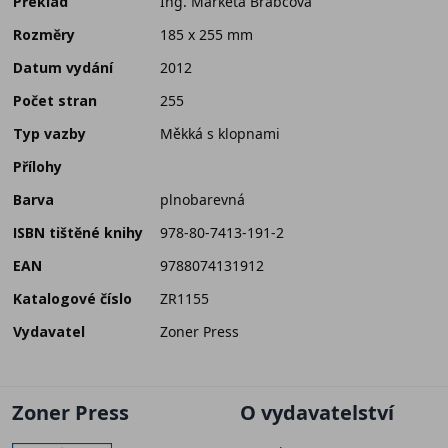
Překlad
Ing. Markéta Brabcová
Rozměry
185 x 255 mm
Datum vydání
2012
Počet stran
255
Typ vazby
Měkká s klopnami
Přílohy
Barva
plnobarevná
ISBN tištěné knihy
978-80-7413-191-2
EAN
9788074131912
Katalogové číslo
ZR1155
Vydavatel
Zoner Press
Zoner Press
O vydavatelství