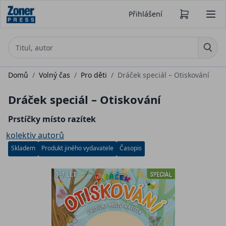
Přihlášení
Domů
/
Volný čas
/
Pro děti
/
Dráček speciál – Otiskování
Dráček speciál – Otiskování
Prstíčky místo razítek
kolektiv autorů
Skladem
Produkt jiného vydavatele
Časopis