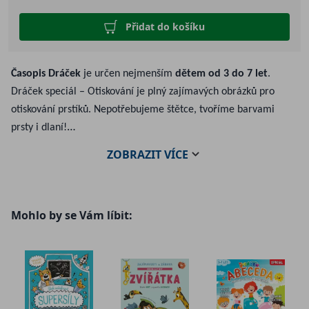
Přidat do košíku
Časopis Dráček
je určen nejmenším
dětem od 3 do 7 let
.
Dráček speciál – Otiskování je plný zajímavých obrázků pro
otiskování prstíků. Nepotřebujeme štětce, tvoříme barvami
prsty i dlaní!
ZOBRAZIT
VÍCE
Obsah:
Veselé prasátko
Hrátky se zvířátky
Mohlo by se Vám líbit:
Žabák Emil
Barvy všude kolem
Draví krokodýli
Všechny naše emoce
Lví vladař
V moři je živo