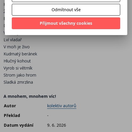
Hrátky se zvířátky
Odmítnout vše
Žabák Emil
Barvy všude kolem
Přijmout všechny cookies
Draví krokodýli
Všechny naše emoce
Lví vladař
V moři je živo
Kudrnatý beránek
Hlučný kohout
Vyrob si větrník
Strom jako hrom
Sladká zmrzlina
A mnohem, mnohem víc!
Autor
kolektiv autorů
Překlad
-
Datum vydání
9. 6. 2026