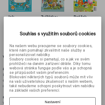
Kudrnatý beránek
Hlučný kohout
Jak
Zvířátka:
Dráček
Vyrob si větrník
ovládnout
zajímavosti
speciál –
Strom jako hrom
William Potter,
Carolina Grosa
kolektiv autorů
supersíly
a zábava
Abeceda
Sladká zmrzlina
Richard
Souhlas s využitím souborů cookies
Watson
269 Kč
224 Kč
134 Kč
č
299 Kč
249 Kč
149 Kč
A mnohem, mnohem víc!
Na našem webu pracujeme se soubory cookies,
které nám pomáhají zkvalitnit naše služby a
personalizovat nabídky.
Více o knize
Soubory cookies si pamatují, co a jak ve svém
prohlížeči na daném zařízení děláte. Díky tomu
webová stránka funguje podle vás a je schopná
Časopis Dráček
je určen nejmenším
dětem od 3 do 7 let
.
se přizpůsobit vašim preferencím.
Dráček speciál – Otiskování je plný zajímavých obrázků pro
Blokování některých typů souborů může mít vliv
otiskování prstíků. Nepotřebujeme štětce, tvoříme barvami prsty
na vaši uživatelskou zkušenost s naším webem,
i dlaní!
také nebudeme schopni poskytnout vám nabídku
na základě vašich preferencí.
Obsah:
Nastavení
Veselé prasátko