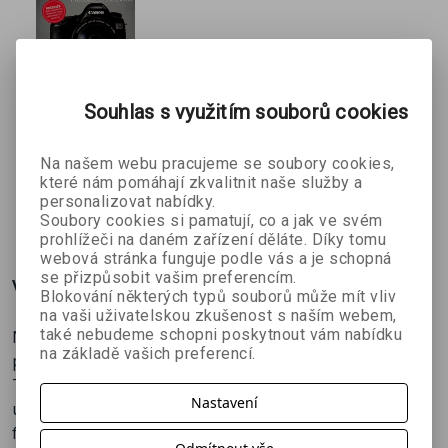
Souhlas s využitím souborů cookies
Ovládněte
Canon –
-
Průvodce
Na našem webu pracujeme se soubory cookies,
které nám pomáhají zkvalitnit naše služby a
zrcadlovkou
personalizovat nabídky.
- 2. jakost
192 Kč
349 Kč
Soubory cookies si pamatují, co a jak ve svém
prohlížeči na daném zařízení děláte. Díky tomu
webová stránka funguje podle vás a je schopná
se přizpůsobit vašim preferencím.
Více o knize
Blokování některých typů souborů může mít vliv
na vaši uživatelskou zkušenost s naším webem,
také nebudeme schopni poskytnout vám nabídku
Největší a nejlepší průvodce fotovýbavou, který vám
na základě vašich preferencí.
pomůže s výběrem vaší vysněné fotovýbavy.
Tak, jak rostou možnosti sdílení obrazového obsahu,
Nastavení
ubývá i známek toho, že by klesala popularita
fotografie. Všichni chceme vytvářet úžasné záběry,