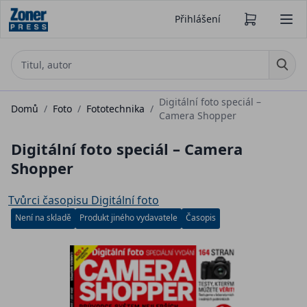
Přihlášení
Digitální foto speciál –
Domů
/
Foto
/
Fototechnika
/
Camera Shopper
Digitální foto speciál – Camera
Shopper
Tvůrci časopisu Digitální foto
Není na skladě
Produkt jiného vydavatele
Časopis