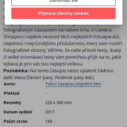
Odmítnout vše
báječné kompozice i cenné připomínky toho, co jsme
viděli a prožili, jen k tomu nemáme vždy ty nejlepší
Přijmout všechny cookies
prostředky. A proto přichází průvodce nakupujícího z
dílny Digitálního fota, který je nejprodávanějším
fotografickým časopisem na našem trhu. V Camera
Shopperu najdete recenze těch nejlepších fotoaparátů,
objektivů i nejrůznějšího příslušenství, který vám rozšíří
fotografické obzory. Věříme, že naše přísné testy, duely
či velké srovnávací testy vám pomohou přijít na to, jaká
výbava je pro vás tou nejlepší volbou.
Poznámka:
Na tento časopis nelze uplatnit žádnou
další slevu (Senior pasy, Rodinné pasy atd.).
Autor
Tvůrci časopisu Digitální foto
Překlad
-
Rozměry
220 x 300 mm
Datum vydání
2017
Počet stran
164