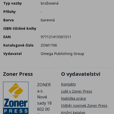
Typ vazby
brožovaná
Přílohy
-
Barva
barevná
ISBN tištěné knihy
EAN
977121415501511
Katalogové číslo
ZOM1706
Vydavatel
Omega Publishing Group
Zoner Press
O vydavatelství
Kontakty
ZONER
a.s.
Lidé v Zoner Press
Nové
Nabídka práce
sady 18
Odběr novinek Zoner Press
602 00
Knižní katalog