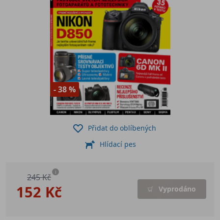
- 38 %
Přidat do oblíbených
Hlídací pes
i
245 Kč
152 Kč
Vyprodáno