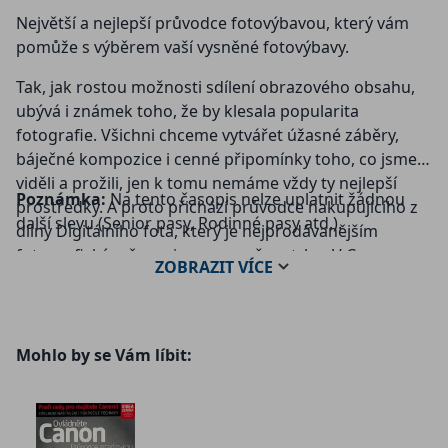
Největší a nejlepší průvodce fotovýbavou, který vám
pomůže s výběrem vaší vysněné fotovýbavy.
Tak, jak rostou možnosti sdílení obrazového obsahu,
ubývá i známek toho, že by klesala popularita
fotografie. Všichni chceme vytvářet úžasné záběry,
báječné kompozice i cenné připomínky toho, co jsme
viděli a prožili, jen k tomu nemáme vždy ty nejlepší
Poznámka:
Na tento časopis nelze uplatnit žádnou
prostředky. A proto přichází průvodce nakupujícího z
další slevu (Senior pasy, Rodinné pasy atd.).
dílny Digitálního fota, který je nejprodávanějším
fotografickým časopisem na našem trhu. V Camera
ZOBRAZIT
VÍCE
Shopperu najdete recenze těch nejlepších
fotoaparátů, objektivů i nejrůznějšího příslušenství,
který vám rozšíří fotografické obzory. Věříme, že naše
přísné testy, duely či velké srovnávací testy vám
Mohlo by se Vám líbit:
pomohou přijít na to, jaká výbava je pro vás tou
nejlepší volbou.