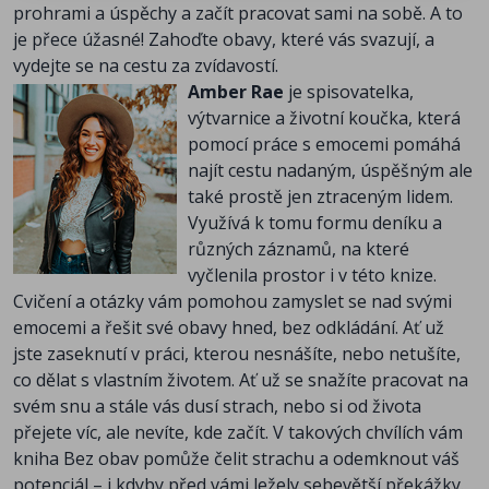
prohrami a úspěchy a začít pracovat sami na sobě. A to
je přece úžasné! Zahoďte obavy, které vás svazují, a
vydejte se na cestu za zvídavostí.
Amber Rae
je spisovatelka,
výtvarnice a životní koučka, která
pomocí práce s emocemi pomáhá
najít cestu nadaným, úspěšným ale
také prostě jen ztraceným lidem.
Využívá k tomu formu deníku a
různých záznamů, na které
vyčlenila prostor i v této knize.
Cvičení a otázky vám pomohou zamyslet se nad svými
emocemi a řešit své obavy hned, bez odkládání. Ať už
jste zaseknutí v práci, kterou nesnášíte, nebo netušíte,
co dělat s vlastním životem. Ať už se snažíte pracovat na
svém snu a stále vás dusí strach, nebo si od života
přejete víc, ale nevíte, kde začít. V takových chvílích vám
kniha Bez obav pomůže čelit strachu a odemknout váš
potenciál – i kdyby před vámi ležely sebevětší překážky.