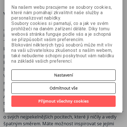
Na našem webu pracujeme se soubory cookies,
které nám pomáhají zkvalitnit naše služby a
Více o knize
personalizovat nabídky.
Soubory cookies si pamatují, co a jak ve svém
„Jediná kniha o seberozvoji, kterou byste si měli přečíst,
prohlížeči na daném zařízení děláte. Díky tomu
webová stránka funguje podle vás a je schopná
i když tenhle žánr nemáte rádi.“ – Bustle.
se přizpůsobit vašim preferencím.
Tuto knihu napsala žena. Silná žena. Na tom, že tato
Blokování některých typů souborů může mít vliv
kniha vychází v češtině, mají zásluhu tři ženy:
na vaši uživatelskou zkušenost s naším webem,
překladatelka, redaktorka a šéfredaktorka (jazykové
také nebudeme schopni poskytnout vám nabídku
na základě vašich preferencí.
korektury nepočítám, sorry, Vašku). Je to opravdu
hodně ženská kniha. Znamená to, že je jenom pro ženy?
Nastavení
Vůbec ne! Naopak. Je o tom, jak jít do hloubky, jak
rozpitvat své emoce a využít je ve svůj prospěch. S tím
Odmítnout vše
mívají problém spíš muži, není to tak?
Ale ne, nejde o to, jestli jste žena, muž nebo cokoliv mezi
Přijmout všechny cookies
tím. Máte možnost nahlédnout do hloubi duše osoby,
která se rozhodla zcela otevřeně mluvit o svých chybách,
o svých nejpekelnějších pocitech, které ji ničily a vedly
špatným směrem. Máte možnost inspirovat se jejími