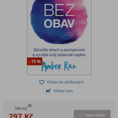
- 15 %
Přidat do oblíbených
Hlídací pes
i
349 Kč
297 Kč
Vyprodáno