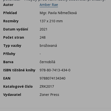
Autor
Amber Rae
Překlad
Mgr. Pavla Němečková
Rozměry
137 x 210 mm
Datum vydání
2021
Počet stran
248
Typ vazby
brožovaná
Přílohy
-
Barva
černobílá
ISBN tištěné knihy
978-80-7413-434-0
EAN
9788074134340
Katalogové číslo
ZRK2017
Vydavatel
Zoner Press