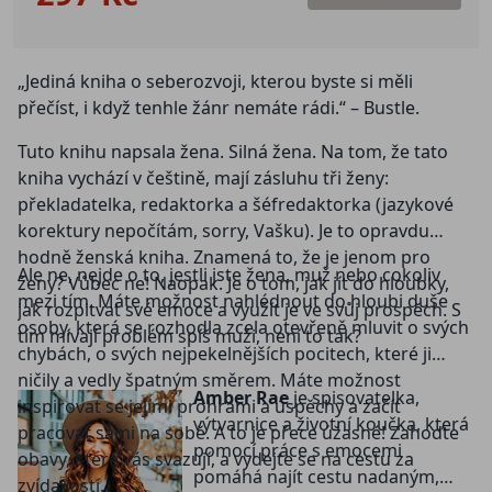
„Jediná kniha o seberozvoji, kterou byste si měli
přečíst, i když tenhle žánr nemáte rádi.“ – Bustle.
Tuto knihu napsala žena. Silná žena. Na tom, že tato
kniha vychází v češtině, mají zásluhu tři ženy:
překladatelka, redaktorka a šéfredaktorka (jazykové
korektury nepočítám, sorry, Vašku). Je to opravdu
hodně ženská kniha. Znamená to, že je jenom pro
Ale ne, nejde o to, jestli jste žena, muž nebo cokoliv
ženy? Vůbec ne! Naopak. Je o tom, jak jít do hloubky,
mezi tím. Máte možnost nahlédnout do hloubi duše
jak rozpitvat své emoce a využít je ve svůj prospěch. S
osoby, která se rozhodla zcela otevřeně mluvit o svých
tím mívají problém spíš muži, není to tak?
chybách, o svých nejpekelnějších pocitech, které ji
ničily a vedly špatným směrem. Máte možnost
Amber Rae
je spisovatelka,
inspirovat se jejími prohrami a úspěchy a začít
výtvarnice a životní koučka, která
pracovat sami na sobě. A to je přece úžasné! Zahoďte
pomocí práce s emocemi
obavy, které vás svazují, a vydejte se na cestu za
pomáhá najít cestu nadaným,
zvídavostí.