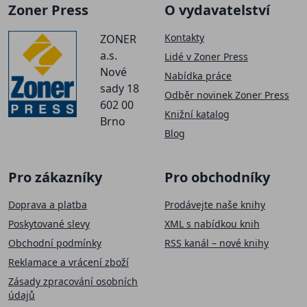
Zoner Press
O vydavatelství
Kontakty
ZONER
a.s.
Lidé v Zoner Press
Nové
Nabídka práce
sady 18
Odběr novinek Zoner Press
602 00
Knižní katalog
Brno
Blog
Pro zákazníky
Pro obchodníky
Doprava a platba
Prodávejte naše knihy
Poskytované slevy
XML s nabídkou knih
Obchodní podmínky
RSS kanál – nové knihy
Reklamace a vrácení zboží
Zásady zpracování osobních
údajů