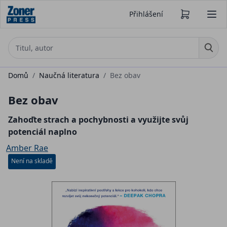
Přihlášení
Domů
/
Naučná literatura
/
Bez obav
Bez obav
Zahoďte strach a pochybnosti a využijte svůj
potenciál naplno
Amber Rae
Není na skladě