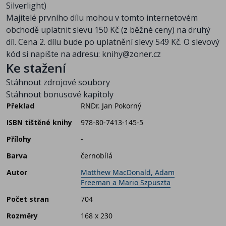
Silverlight)
Majitelé prvního dílu mohou v tomto internetovém
obchodě uplatnit slevu 150 Kč (z běžné ceny) na druhý
díl. Cena 2. dílu bude po uplatnění slevy 549 Kč. O slevový
kód si napište na adresu: knihy@zoner.cz
Ke stažení
Stáhnout zdrojové soubory
Stáhnout bonusové kapitoly
Překlad
RNDr. Jan Pokorný
ISBN tištěné knihy
978-80-7413-145-5
Přílohy
-
Barva
černobílá
Autor
Matthew MacDonald, Adam
Freeman a Mario Szpuszta
Počet stran
704
Rozměry
168 x 230