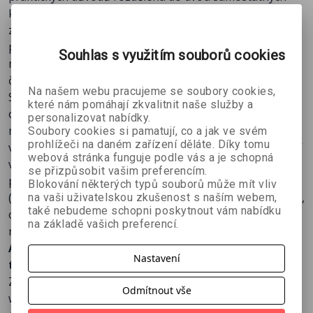
knih, se můžete naučit všechno, co potřebujete ke
zvládnutí ASP.NET 4 a C# 2010. Pokud jste již někdy
předtím programovali v předchozí verzi ASP.NET,
Souhlas s využitím souborů cookies
můžete se zaměřit pouze na některé (pro vás důležité)
části nebo na nové funkce, například ASP.NET MVC,
Na našem webu pracujeme se soubory cookies,
Silverlight či ASP.NET Dynamic Data, které jsou
které nám pomáhají zkvalitnit naše služby a
obsahem KNIHY 2. Pokud jste nikdy v ASP.NET
personalizovat nabídky.
neprogramovali, KNIHA 1 vám nabízí vhodné tempo
Soubory cookies si pamatují, co a jak ve svém
prohlížeči na daném zařízení děláte. Díky tomu
výuky umožňující v krátkém čase projít všechny základní
webová stránka funguje podle vás a je schopná
věci, které potřebujete znát v každodenní vývojářské
se přizpůsobit vašim preferencím.
praxi. Publikace, na které se podíleli tři zkušení autoři
Blokování některých typů souborů může mít vliv
(Matthew MacDonald, Adam Freeman a Mario Szpuszta),
na vaši uživatelskou zkušenost s naším webem,
také nebudeme schopni poskytnout vám nabídku
obsahuje spoustu praktických příkladů a technik z
na základě vašich preferencí.
reálného světa.
ASP.NET 4 a C# 2010, kniha 1 zahrnuje následující
Nastavení
témata:
Základy ASP.NET (úvod do ASP.NET, Visual Studio,
Odmítnout vše
webové formuláře, serverové ovládací prvky, aplikace