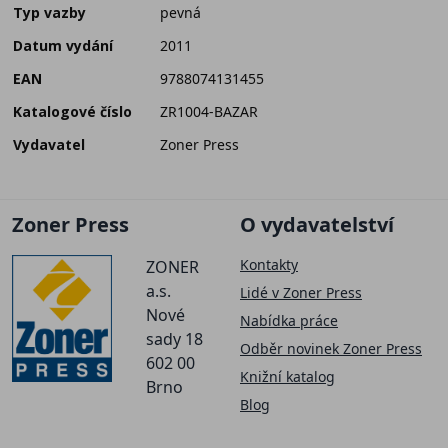
Typ vazby
pevná
Datum vydání
2011
EAN
9788074131455
Katalogové číslo
ZR1004-BAZAR
Vydavatel
Zoner Press
Zoner Press
O vydavatelství
Kontakty
ZONER
a.s.
Lidé v Zoner Press
Nové
Nabídka práce
sady 18
Odběr novinek Zoner Press
602 00
Knižní katalog
Brno
Blog