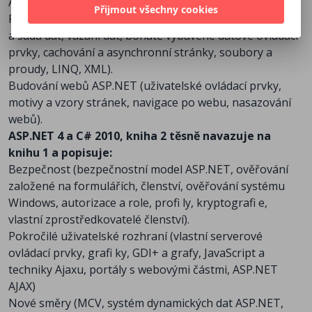
ASP.NET, správa stavu).
Přijmout všechny cookies
Přístup k datům (základy ADO.NET, datové komponenty
a sada dat, vázání dat, bohatě vybavené datové ovládací
prvky, cachování a asynchronní stránky, soubory a
proudy, LINQ, XML).
Budování webů ASP.NET (uživatelské ovládací prvky,
motivy a vzory stránek, navigace po webu, nasazování
webů).
ASP.NET 4 a C# 2010, kniha 2 těsně navazuje na
knihu 1 a popisuje:
Bezpečnost (bezpečnostní model ASP.NET, ověřování
založené na formulářích, členství, ověřování systému
Windows, autorizace a role, profi ly, kryptografi e,
vlastní zprostředkovatelé členství).
Pokročilé uživatelské rozhraní (vlastní serverové
ovládací prvky, grafi ky, GDI+ a grafy, JavaScript a
techniky Ajaxu, portály s webovými částmi, ASP.NET
AJAX)
Nové směry (MCV, systém dynamických dat ASP.NET,