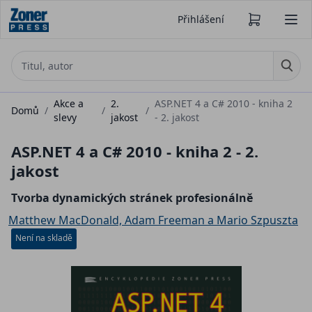
Přihlášení
Akce a
2.
ASP.NET 4 a C# 2010 - kniha 2
Domů
/
/
/
slevy
jakost
- 2. jakost
ASP.NET 4 a C# 2010 - kniha 2 - 2.
jakost
Tvorba dynamických stránek profesionálně
Matthew MacDonald, Adam Freeman a Mario Szpuszta
Není na skladě