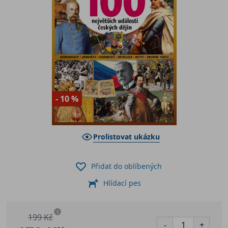
- 10 %
Prolistovat ukázku
Přidat do oblíbených
Hlídací pes
i
199 Kč
-
+