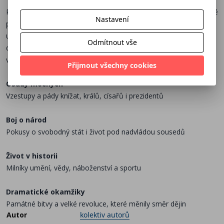
Přináší víc než jen data a fakta, ale především pečlivě zpracované
Nastavení
příběhy, souvislosti a analýzy. Přejeme si, ať se vám jednotlivé
události v mimořádném vydání Tajemství české minulosti spojí
Odmítnout vše
do spletitého příběhu s koncem, který je stále otevřený. Historie,
včetně té naší, je živá.
Přijmout všechny cookies
Osudy mocných
Vzestupy a pády knížat, králů, císařů i prezidentů
Boj o národ
Pokusy o svobodný stát i život pod nadvládou sousedů
Život v historii
Milníky umění, vědy, náboženství a sportu
Dramatické okamžiky
Památné bitvy a velké revoluce, které měnily směr dějin
Autor
kolektiv autorů