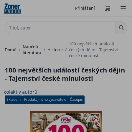
Přihlášení
100 největších událostí
Naučná
Domů
/
/
Historie
/
českých dějin - Tajemství
literatura
české minulosti
100 největších událostí českých dějin
- Tajemství české minulosti
kolektiv autorů
Skladem
Produkt jiného vydavatele
Časopis