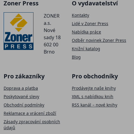
Zoner Press
O vydavatelství
Kontakty
ZONER
a.s.
Lidé v Zoner Press
Nové
Nabídka práce
sady 18
Odběr novinek Zoner Press
602 00
Knižní katalog
Brno
Blog
Pro zákazníky
Pro obchodníky
Doprava a platba
Prodávejte naše knihy
Poskytované slevy
XML s nabídkou knih
Obchodní podmínky
RSS kanál – nové knihy
Reklamace a vrácení zboží
Zásady zpracování osobních
údajů