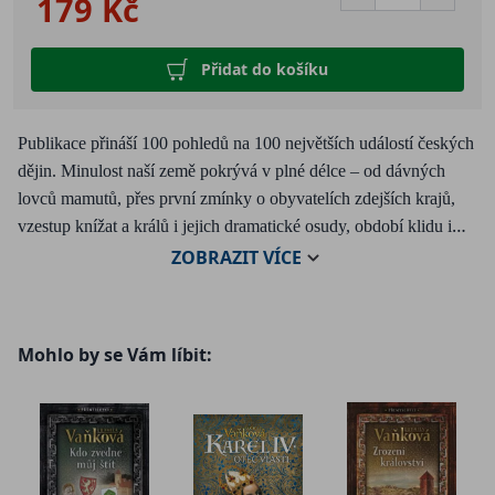
179 Kč
Přidat do košíku
Publikace přináší 100 pohledů na 100 největších událostí českých
dějin. Minulost naší země pokrývá v plné délce – od dávných
lovců mamutů, přes první zmínky o obyvatelích zdejších krajů,
vzestup knížat a králů i jejich dramatické osudy, období klidu i
čas válek a revolucí, až po vznik moderního českého státu a
ZOBRAZIT
VÍCE
nedávnou historii.
Přináší víc než jen data a fakta, ale především pečlivě
Mohlo by se Vám líbit:
zpracované příběhy, souvislosti a analýzy. Přejeme si,
ať se vám jednotlivé události v mimořádném vydání
Tajemství české minulosti spojí do spletitého příběhu s
koncem, který je stále otevřený. Historie, včetně té
naší, je živá.