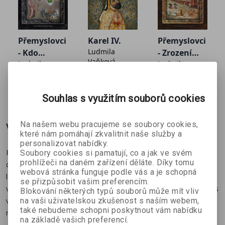
Osudy mocných
Vzestupy a pády knížat, králů, císařů i prezidentů
Přemyslovci
Karel IV.
Přemyslovci
Boj o národ
Ludmila
- Kdo
- Zrození
Pokusy o svobodný stát i život pod nadvládou sousedů
Vaňková
Ludmila
Ludmila
zvedne můj
království
Vaňková
Vaňková
štít
Život v historii
449 Kč
1 699 Kč
449 Kč
0 Kč
499 Kč
1 999 Kč
499 Kč
Milníky umění, vědy, náboženství a sportu
Souhlas s využitím souborů cookies
Dramatické okamžiky
Na našem webu pracujeme se soubory cookies,
Více o knize
Památné bitvy a velké revoluce, které měnily směr dějin
které nám pomáhají zkvalitnit naše služby a
personalizovat nabídky.
Publikace přináší 100 pohledů na 100 největších událostí českých
Soubory cookies si pamatují, co a jak ve svém
prohlížeči na daném zařízení děláte. Díky tomu
dějin. Minulost naší země pokrývá v plné délce – od dávných
webová stránka funguje podle vás a je schopná
lovců mamutů, přes první zmínky o obyvatelích zdejších krajů,
se přizpůsobit vašim preferencím.
vzestup knížat a králů i jejich dramatické osudy, období klidu i čas
Blokování některých typů souborů může mít vliv
válek a revolucí, až po vznik moderního českého státu a
na vaši uživatelskou zkušenost s naším webem,
také nebudeme schopni poskytnout vám nabídku
nedávnou historii.
na základě vašich preferencí.