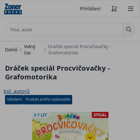
Přihlášení
Volný
Dráček speciál Procvičovačky -
Domů
/
/
čas
Grafomotorika
Dráček speciál Procvičovačky -
Grafomotorika
kol. autorů
Skladem
Produkt jiného vydavatele