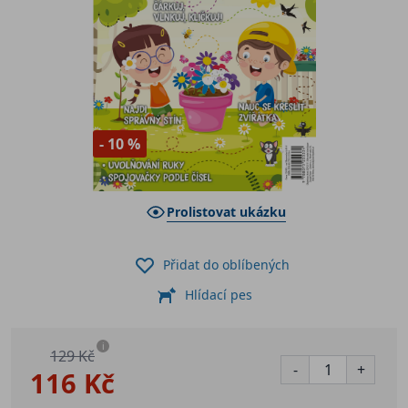
- 10 %
Prolistovat ukázku
Přidat do oblíbených
Hlídací pes
i
129 Kč
-
+
116 Kč