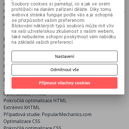
upu o rychlosti 56 kbps a tak je problém v rychlosti
Soubory cookies si pamatují, co a jak ve svém
prohlížeči na daném zařízení děláte. Díky tomu
načítání webových stránek především problémem vaším.
webová stránka funguje podle vás a je schopná
Návštěvníci instinktivně dávají přednost rychlejším
se přizpůsobit vašim preferencím.
stránkám - proč do této skupiny nepatří i váš web?
Blokování některých typů souborů může mít vliv
Tato kniha vám s využitím devatenácti obsáhlých kapitol
na vaši uživatelskou zkušenost s naším webem,
také nebudeme schopni poskytnout vám nabídku
pomůže zmenšit velikosti vašich stránek a zrychlit tak
na základě vašich preferencí.
podstatným způsobem jejich načítání. Dozvíte se, jak
zmenšit HTML, CSS, webovou grafiku, multimediální
Nastavení
soubory, JavaScript a další prvky stránky. Po přečtení
této knihy a aplikací uvedených postupů sami poznáte
Odmítnout vše
rozdíl v rychlosti načítání vašich stránek!
Doba odezvy: Osm vteřin, plus – mínus dvě
Přijmout všechny cookies
Tok ve webdesignu
Optimalizace HTML
Pokročilá optimalizace HTML
Extrémní XHTML
Případová studie: PopularMechanics.com
Optimalizace CSS
Pokročilá optimalizace CSS