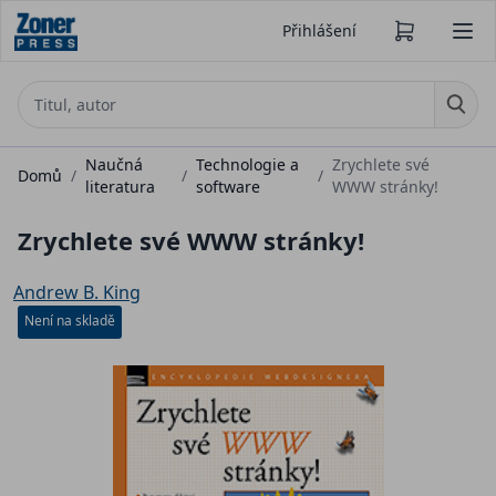
Přihlášení
Naučná
Technologie a
Zrychlete své
Domů
/
/
/
literatura
software
WWW stránky!
Zrychlete své WWW stránky!
Andrew B. King
Není na skladě