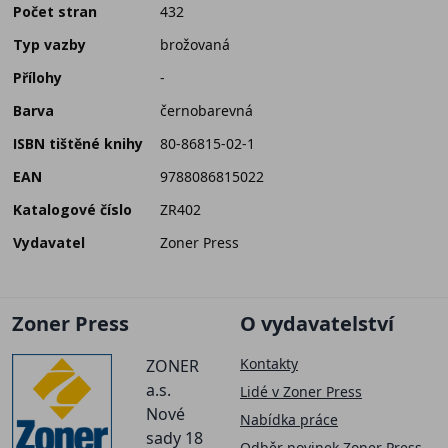
Počet stran
432
Typ vazby
brožovaná
Přílohy
-
Barva
černobarevná
ISBN tištěné knihy
80-86815-02-1
EAN
9788086815022
Katalogové číslo
ZR402
Vydavatel
Zoner Press
Zoner Press
O vydavatelství
Kontakty
ZONER
a.s.
Lidé v Zoner Press
Nové
Nabídka práce
sady 18
Odběr novinek Zoner Press