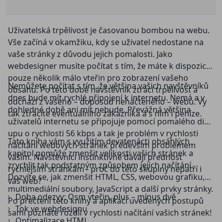
Uživatelská trpělivost je časovanou bombou na webu.
Vše začíná v okamžiku, kdy se uživatel nedostane na
vaše stránky z důvodu jejich pomalosti. Jako
webdesigner musíte počítat s tím, že máte k dispozici
pouze několik málo vteřin pro zobrazení vašeho
Nemůžete počítat s tím, že většina vašich navštěvníků
obsahu. Po této době návštěvník ztrácí trpělivost a
dnes bude mít rychlé připojení k internetu. Nemá a v
odchází z vašeho – doposud nenačteného – webu. Vy
dohledné době ani mít nebude. Převážná většina
tak ztrácíte eventuálního zákazníka a s ním i peníze.
uživatelů internetu se připojuje pomocí pomalého dial-
upu o rychlosti 56 kbps a tak je problém v rychlosti
Tato kniha vám s využitím devatenácti obsáhlých
načítání webových stránek především problémem
kapitol pomůže zmenšit velikosti vašich stránek a
vaším. Návštěvníci instinktivně dávají přednost
zrychlit tak podstatným způsobem jejich načítání.
rychlejším stránkám - proč do této skupiny nepatří i
Dozvíte se, jak zmenšit HTML, CSS, webovou grafiku,
váš web?
multimediální soubory, JavaScript a další prvky stránky.
Doba odezvy: Osm vteřin, plus – mínus dvě
Po přečtení této knihy a aplikací uvedených postupů
Tok ve webdesignu
sami poznáte rozdíl v rychlosti načítání vašich stránek!
Optimalizace HTML