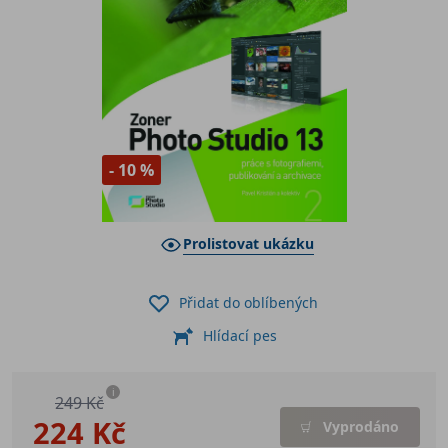
- 10 %
Prolistovat ukázku
Přidat do oblíbených
Hlídací pes
i
249 Kč
224 Kč
Vyprodáno