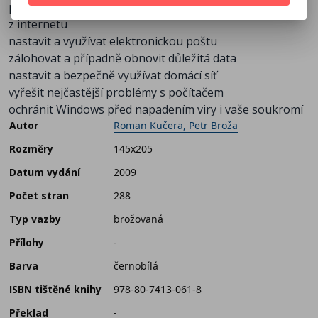
pohodlně prohlížet webové stránky a stahovat soubory
z internetu
nastavit a využívat elektronickou poštu
zálohovat a případně obnovit důležitá data
nastavit a bezpečně využívat domácí síť
vyřešit nejčastější problémy s počítačem
ochránit Windows před napadením viry i vaše soukromí
Autor
Roman Kučera, Petr Broža
Rozměry
145x205
Datum vydání
2009
Počet stran
288
Typ vazby
brožovaná
Přílohy
-
Barva
černobílá
ISBN tištěné knihy
978-80-7413-061-8
Překlad
-