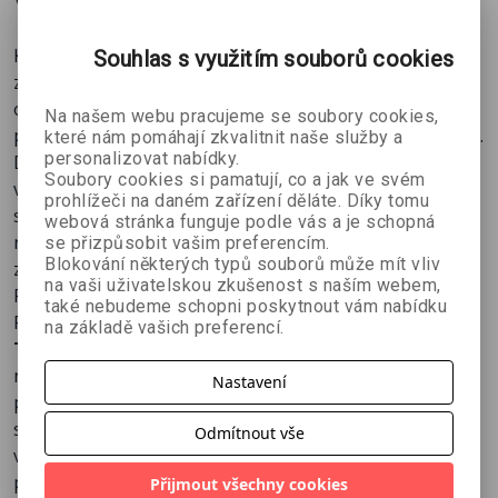
zálohovat a případně obnovit důležitá data
nastavit a bezpečně využívat domácí síť
Kniha je určena jak pro věčné nebo dokonce úplné
Souhlas s využitím souborů cookies
vyřešit nejčastější problémy s počítačem
začátečníky, tak pro pokročilejší uživatele. Najdete v ní
ochránit Windows před napadením viry i vaše
obrovské množství rad, tipů triků a návodů, které vám
Na našem webu pracujeme se soubory cookies,
soukromí
pomohou řešit každodenní situace při práci s počítačem.
které nám pomáhají zkvalitnit naše služby a
personalizovat nabídky.
Díky přehlednému členění na kapitoly a jednotlivé rady
Soubory cookies si pamatují, co a jak ve svém
velmi rychle najdete přesně to, co opravdu hledáte. Pro
prohlížeči na daném zařízení děláte. Díky tomu
snadné vyhledávání je na konci knihy zařazen obsáhlý
webová stránka funguje podle vás a je schopná
rejstřík a praktický seznam užitečných klávesových
se přizpůsobit vašim preferencím.
Blokování některých typů souborů může mít vliv
zkratek.
na vaši uživatelskou zkušenost s naším webem,
Publikaci připravil tým autorů z vydavatelství Extra
také nebudeme schopni poskytnout vám nabídku
Publishing.
na základě vašich preferencí.
Tato kniha vás naučí:
nastavit a přizpůsobit Windows svým potřebám
Nastavení
prohlížet a upravovat fotografie
sledovat filmy a stříhat video
Odmítnout vše
vytvářet a vypalovat CD a DVD
poslouchat hudbu, převádět hudební CD na MP3
Přijmout všechny cookies