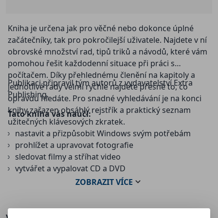
Kniha je určena jak pro věčné nebo dokonce úplné
začátečníky, tak pro pokročilejší uživatele. Najdete v ní
obrovské množství rad, tipů triků a návodů, které vám
pomohou řešit každodenní situace při práci s
počítačem. Díky přehlednému členění na kapitoly a
Publikaci připravil tým autorů z vydavatelství Extra
jednotlivé rady velmi rychle najdete přesně to, co
Publishing.
opravdu hledáte. Pro snadné vyhledávání je na konci
knihy zařazen obsáhlý rejstřík a praktický seznam
Tato kniha vás naučí:
užitečných klávesových zkratek.
nastavit a přizpůsobit Windows svým potřebám
prohlížet a upravovat fotografie
sledovat filmy a stříhat video
vytvářet a vypalovat CD a DVD
poslouchat hudbu, převádět hudební CD na MP3
ZOBRAZIT
VÍCE
pohodlně prohlížet webové stránky a stahovat
soubory z internetu
nastavit a využívat elektronickou poštu
Více o knize