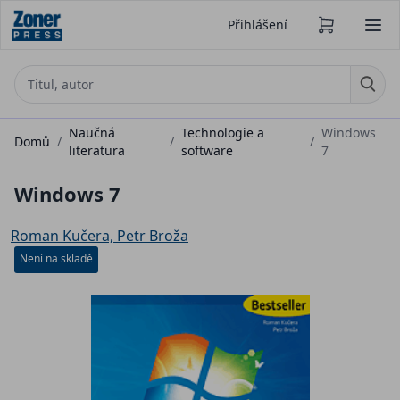
Přihlášení
Naučná
Technologie a
Windows
Domů
/
/
/
literatura
software
7
Windows 7
Roman Kučera, Petr Broža
Není na skladě