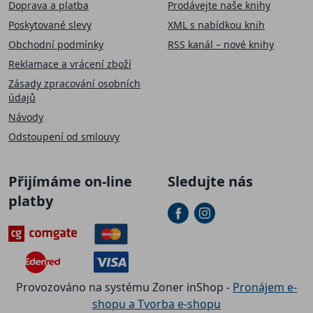
Doprava a platba
Prodávejte naše knihy
Poskytované slevy
XML s nabídkou knih
Obchodní podmínky
RSS kanál – nové knihy
Reklamace a vrácení zboží
Zásady zpracování osobních
údajů
Návody
Odstoupení od smlouvy
Přijímáme on-line
Sledujte nás
platby
Provozováno na systému Zoner inShop -
Pronájem e-
shopu a Tvorba e-shopu