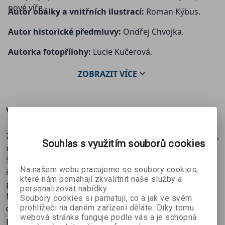
nové víře.
Autor obálky a vnitřních ilustrací:
Roman Kýbus.
Autor historické předmluvy:
Ondřej Chvojka.
Autorka fotopřílohy:
Lucie Kučerová.
ZOBRAZIT
VÍCE
Více o knize
Zveme vás na dobrodružnou výpravu proti proudu času,
Souhlas s využitím souborů cookies
na cestu za řekou…
Šest autorů spojilo síly, aby vzdali svými příběhy poctu
Na našem webu pracujeme se soubory cookies,
řece, kterou k nim váže osobní pouto - řece Vltavě,
které nám pomáhají zkvalitnit naše služby a
prastaré patronce našich zemí.Řeka je srdcem krajiny.
personalizovat nabídky.
Někdy bývá mírná a přátelská, jindy zase nespoutaná a
Soubory cookies si pamatují, co a jak ve svém
prohlížeči na daném zařízení děláte. Díky tomu
divoká. Naši předkové mnohokrát poznali její vrtkavou
webová stránka funguje podle vás a je schopná
povahu – to, jak dovede být štědrá, ale také ničivá a