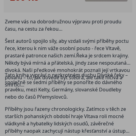
Zveme vás na dobrodružnou výpravu proti proudu
času, na cestu za řekou…
Šest autorů spojilo síly, aby vzdali svými příběhy poctu
řece, kterou k nim váže osobní pouto - řece Vltavě,
prastaré patronce našich zemí.Řeka je srdcem krajiny.
Někdy bývá mírná a přátelská, jindy zase nespoutaná a
divoká. Naši předkové mnohokrát poznali její vrtkavou
Tato kniha vypráví o nezkrotném duchu Divoké řeky –
povahu – to, jak dovede být štědrá, ale také ničivá a
společně se sedmi příběhy se ponoříte do dávného
smrtící...
pravěku, mezi Kelty, Germány, slovanské Doudleby
nebo do časů Přemyslovců.
Příběhy jsou řazeny chronologicky. Zatímco v těch ze
starších pohanských období hraje Vltava roli mocné
vládkyně a hybatelky lidských osudů, závěrečné
příběhy naopak zachycují nástup křesťanství a ústup