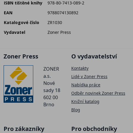
ISBN tištěné knihy
978-80-7413-089-2
EAN
9788074130892
Katalogové číslo
ZR1030
Vydavatel
Zoner Press
Zoner Press
O vydavatelství
Kontakty
ZONER
a.s.
Lidé v Zoner Press
Nové
Nabídka práce
sady 18
Odběr novinek Zoner Press
602 00
Knižní katalog
Brno
Blog
Pro zákazníky
Pro obchodníky