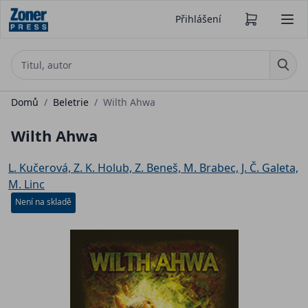
Přihlášení
Domů
/
Beletrie
/
Wilth Ahwa
Wilth Ahwa
L. Kučerová, Z. K. Holub, Z. Beneš, M. Brabec, J. Č. Galeta,
M. Linc
Není na skladě