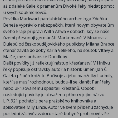
až z daleké Galie k pramenům Divoké řeky hledat pomoc
u svých soukmenovců.
Povídka Markwart pardubického archeologa Zdeňka
Beneše vypráví o nebezpečích, která novým obyvatelům
svého kraje připraví Wilth Ahwa v dobách, kdy se naše
území přesunují germánští Markomané. V Mnatovi z
Dulebů od českobudějovického publicisty Milana Brabce
čtenář zavítá do doby Karla Velikého, na soutok Vltavy a
Malše, mezi pohanské Doudleby.
Další povídky již reflektují nástup křesťanství. V Hněvu
řeky popisuje ostravský autor a historik umění Jan Č.
Galeta příběh knížete Bořivoje a jeho manželky Ludmily,
kteří se musí rozhodnout, budou-li se klanět Paní řeky
nebo ukřižovanému spasiteli křesťanů. Období
následující povídky je obsaženo přímo v jejím názvu –
L.P. 921 pochází z pera pražského knihovníka a
spisovatele Míly Lince. Autor ve svém příběhu zachycuje
poslední záchvěv vzdoru staré bohyně proti nové víře.