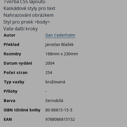
Tvorba CSS layoutů
Kaskádové styly pro text
Nahrazování obrázkem
Styl pro prvek <body>
Vaše další kroky
Autor
Dan Cederholm
Překlad
Jaroslav Blažek
Rozměry
168mm x 230mm
Datum vydání
2004
Počet stran
254
Typ vazby
brožovaná
Přílohy
-
Barva
černobílá
ISBN tištěné knihy
80-86815-15-3
EAN
9788086815152