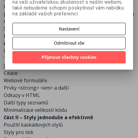
na vaši uživatelskou zkušenost s naším webem,
Kniha by vás měla vybavit znalostmi, které jsou
také nebudeme schopni poskytnout vám nabídku
potřebné k tomu, abyste mohli používat řešení založená
na základě vašich preferencí.
na webových standardech ve svých vlastních projektech.
S její pomocí budete schopni činit lepší volby v rámci
Nastavení
kódu a stylu.
Odmítnout vše
část I – Plné využití možností značkovacího jazyka
Práce se seznamy
Přijmout všechny cookies
Tvorba nadpisů
Jsou tabulky nástrojem ďábla?
Citace
Webové formuláře
Prvky <strong> <em> a další
Odkazy v HTML
Další typy seznamů
Minimalizace velikosti kódu
část II – Styly jednoduše a efektivně
Použití kaskádových stylů
Styly pro tisk