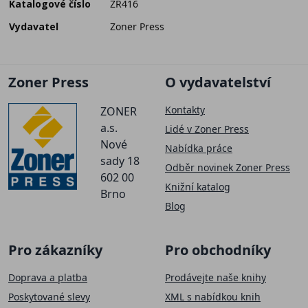
Katalogové číslo
ZR416
Vydavatel
Zoner Press
Zoner Press
O vydavatelství
Kontakty
ZONER
a.s.
Lidé v Zoner Press
Nové
Nabídka práce
sady 18
Odběr novinek Zoner Press
602 00
Knižní katalog
Brno
Blog
Pro zákazníky
Pro obchodníky
Doprava a platba
Prodávejte naše knihy
Poskytované slevy
XML s nabídkou knih