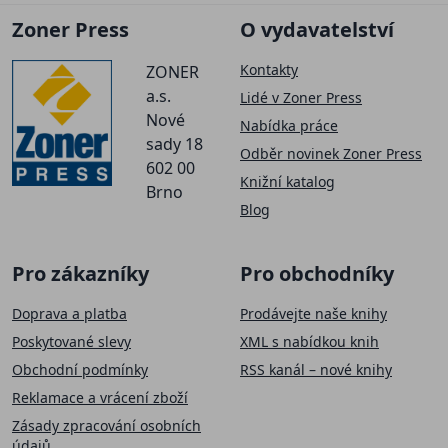
Zoner Press
O vydavatelství
Kontakty
ZONER
a.s.
Lidé v Zoner Press
Nové
Nabídka práce
sady 18
Odběr novinek Zoner Press
602 00
Knižní katalog
Brno
Blog
Pro zákazníky
Pro obchodníky
Doprava a platba
Prodávejte naše knihy
Poskytované slevy
XML s nabídkou knih
Obchodní podmínky
RSS kanál – nové knihy
Reklamace a vrácení zboží
Zásady zpracování osobních
údajů