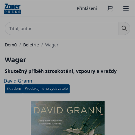
Přihlášení
Domů
/
Beletrie
/
Wager
Wager
Skutečný příběh ztroskotání, vzpoury a vraždy
David Grann
Skladem
Produkt jiného vydavatele