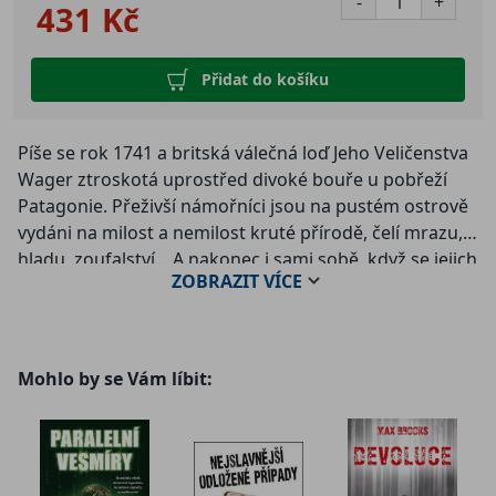
-
+
431 Kč
Přidat do košíku
Píše se rok 1741 a britská válečná loď Jeho Veličenstva
Wager ztroskotá uprostřed divoké bouře u pobřeží
Patagonie. Přeživší námořníci jsou na pustém ostrově
vydáni na milost a nemilost kruté přírodě, čelí mrazu,
hladu, zoufalství... A nakonec i sami sobě, když se jejich
ZOBRAZIT
VÍCE
tábořiště promění v dějiště vzpoury, vražd a
kanibalismu.
O holý život však muži z Wageru nebojují pouze na
Mohlo by se Vám líbit:
ostrově, ale po dramatickém návratu do Anglie také u
válečného soudu. Ten má zjistit, kdo z přeživších říká
pravdu. A koho shledá vinným, bude viset.