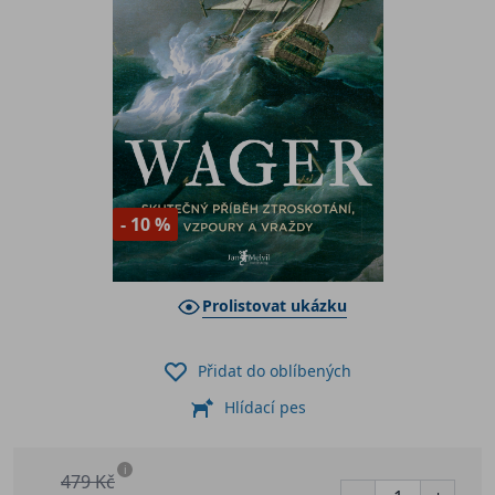
- 10 %
Prolistovat ukázku
Přidat do oblíbených
Hlídací pes
i
479 Kč