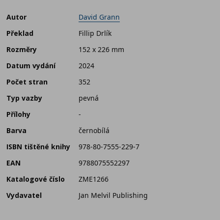
Autor
David Grann
Překlad
Fillip Drlík
Rozměry
152 x 226 mm
Datum vydání
2024
Počet stran
352
Typ vazby
pevná
Přílohy
-
Barva
černobílá
ISBN tištěné knihy
978-80-7555-229-7
EAN
9788075552297
Katalogové číslo
ZME1266
Vydavatel
Jan Melvil Publishing