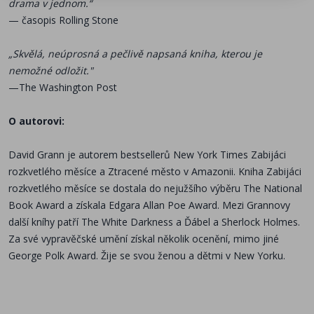
drama v jednom.“
— časopis Rolling Stone
„Skvělá, neúprosná a pečlivě napsaná kniha, kterou je
nemožné odložit."
—The Washington Post
O autorovi:
David Grann je autorem bestsellerů New York Times Zabijáci
rozkvetlého měsíce a Ztracené město v Amazonii. Kniha Zabijáci
rozkvetlého měsíce se dostala do nejužšího výběru The National
Book Award a získala Edgara Allan Poe Award. Mezi Grannovy
další kníhy patří The White Darkness a Ďábel a Sherlock Holmes.
Za své vypravěčské umění získal několik ocenění, mimo jiné
George Polk Award. Žije se svou ženou a dětmi v New Yorku.