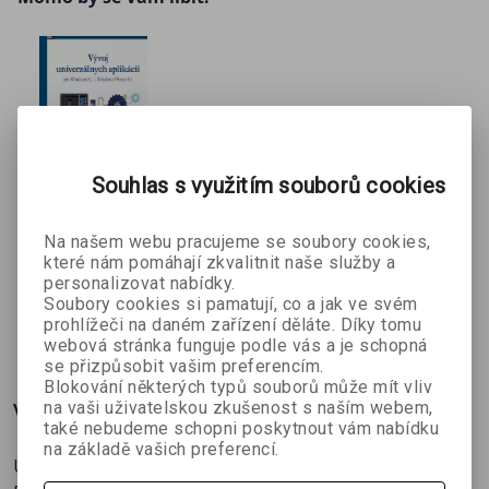
existujících aplikací na univerzální, popisu
uživatelského rozhraní Windows 8.1 a Windows Phone
8.1 probírá témata, jako jsou ladění výkonu aplikace
nebo asynchronní programování a řadu dalších. Text je
bohatě proložen ukázkami programovacího kódu a
řadou praktických ukázek autorových programů. V
závěru knihy se autor zabývá i otázkou prodeje a
Souhlas s využitím souborů cookies
marketingu aplikací především pro mobilní zařízení.
Vývoj
Na našem webu pracujeme se soubory cookies,
univerzálny
které nám pomáhají zkvalitnit naše služby a
Luboslav
ch aplikácií
personalizovat nabídky.
Lacko
e-kniha
Soubory cookies si pamatují, co a jak ve svém
prohlížeči na daném zařízení děláte. Díky tomu
119 Kč
199 Kč
webová stránka funguje podle vás a je schopná
se přizpůsobit vašim preferencím.
Blokování některých typů souborů může mít vliv
Více o knize
na vaši uživatelskou zkušenost s naším webem,
také nebudeme schopni poskytnout vám nabídku
na základě vašich preferencí.
Univerzální aplikace pro mobilní platformy i klasická PC.