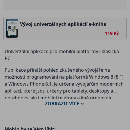
Vývoj univerzálnych aplikácií e-kniha
119 Kč
Univerzální aplikace pro mobilní platformy i klasická
PC.
Publikace přináší pohled zkušeného vývojáře na
možnosti programování na platformě Windows 8 (8.1)
a Windows Phone 8.1. Je určena vývojářům moderních
aplikací, které jsou určeny pro tablety, desktopy a
notebooky, ale i mobilní telefony a jiná přenosná
ZOBRAZIT
VÍCE
zařízení. Autor se v nejnutnější míře zabývá historií a
porovnáním obou systémů, ale hlavní část knihy se
zabývá praktickými postupy, které vývojáře na obou
platformách zajímají. Vedle možností převodu
Mohlo by se Vám líbit: