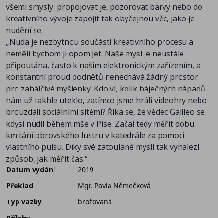
všemi smysly, propojovat je, pozorovat barvy nebo do
kreativního vývoje zapojit tak obyčejnou věc, jako je
nudění se.
„Nuda je nezbytnou součástí kreativního procesu a
neměli bychom ji opomíjet. Naše mysl je neustále
připoutána, často k našim elektronickým zařízením, a
konstantní proud podnětů nenechává žádný prostor
pro zahálčivé myšlenky. Kdo ví, kolik báječných nápadů
nám už takhle uteklo, zatímco jsme hráli videohry nebo
brouzdali sociálními sítěmi? Říka se, že vědec Galileo se
kdysi nudil během mše v Pise. Začal tedy měřit dobu
kmitání obrovského lustru v katedrále za pomoci
vlastního pulsu. Díky své zatoulané mysli tak vynalezl
způsob, jak měřit čas.“
Datum vydání
2019
Překlad
Mgr. Pavla Němečková
Typ vazby
brožovaná
Přílohy
-