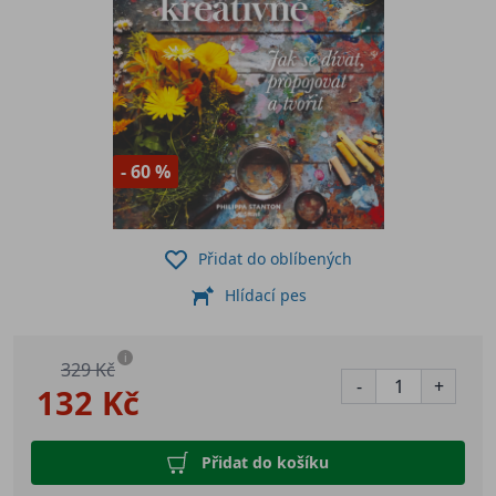
- 60 %
Přidat do oblíbených
Hlídací pes
i
329 Kč
-
+
132 Kč
Přidat do košíku