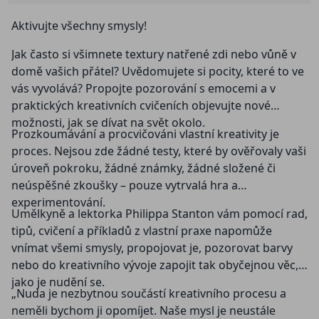
Aktivujte všechny smysly!
Jak často si všimnete textury natřené zdi nebo vůně v
domě vašich přátel? Uvědomujete si pocity, které to ve
vás vyvolává? Propojte pozorování s emocemi a v
praktických kreativních cvičeních objevujte nové
možnosti, jak se dívat na svět okolo.
Prozkoumávání a procvičováni vlastní kreativity je
proces. Nejsou zde žádné testy, které by ověřovaly vaši
úroveň pokroku, žádné známky, žádné složené či
neúspěšné zkoušky – pouze vytrvalá hra a
experimentování.
Umělkyně a lektorka Philippa Stanton vám pomocí rad,
tipů, cvičení a příkladů z vlastní praxe napomůže
vnímat všemi smysly, propojovat je, pozorovat barvy
nebo do kreativního vývoje zapojit tak obyčejnou věc,
jako je nudění se.
„Nuda je nezbytnou součástí kreativního procesu a
neměli bychom ji opomíjet. Naše mysl je neustále