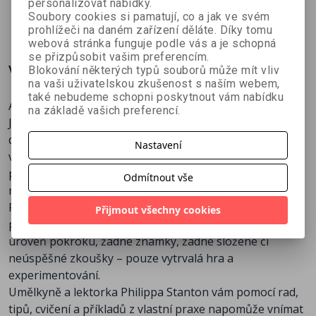
sebepoznán
personalizovat nabídky.
Lukášková
í
Soubory cookies si pamatují, co a jak ve svém
194 Kč
298 Kč
prohlížeči na daném zařízení děláte. Díky tomu
webová stránka funguje podle vás a je schopná
se přizpůsobit vašim preferencím.
Více o knize
Blokování některých typů souborů může mít vliv
na vaši uživatelskou zkušenost s naším webem,
také nebudeme schopni poskytnout vám nabídku
Aktivujte všechny smysly!
na základě vašich preferencí.
Jak často si všimnete textury natřené zdi nebo vůně v
domě vašich přátel? Uvědomujete si pocity, které to ve
Nastavení
vás vyvolává? Propojte pozorování s emocemi a v
praktických kreativních cvičeních objevujte nové
Odmítnout vše
možnosti, jak se dívat na svět okolo.
Prozkoumávání a procvičováni vlastní kreativity je
Přijmout všechny cookies
proces. Nejsou zde žádné testy, které by ověřovaly vaši
úroveň pokroku, žádné známky, žádné složené či
neúspěšné zkoušky – pouze vytrvalá hra a
experimentování.
Umělkyně a lektorka Philippa Stanton vám pomocí rad,
tipů, cvičení a příkladů z vlastní praxe napomůže vnímat