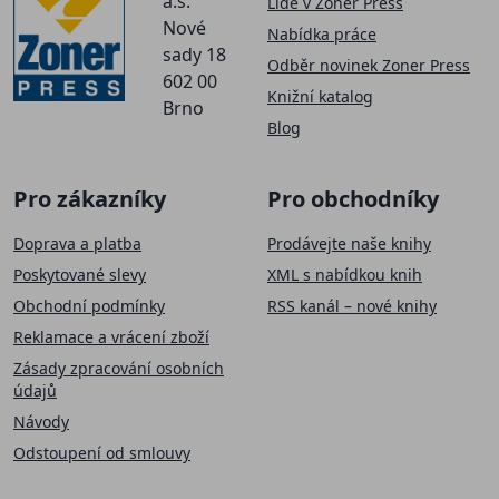
a.s.
Lidé v Zoner Press
Nové
Nabídka práce
sady 18
Odběr novinek Zoner Press
602 00
Knižní katalog
Brno
Blog
Pro zákazníky
Pro obchodníky
Doprava a platba
Prodávejte naše knihy
Poskytované slevy
XML s nabídkou knih
Obchodní podmínky
RSS kanál – nové knihy
Reklamace a vrácení zboží
Zásady zpracování osobních
údajů
Návody
Odstoupení od smlouvy