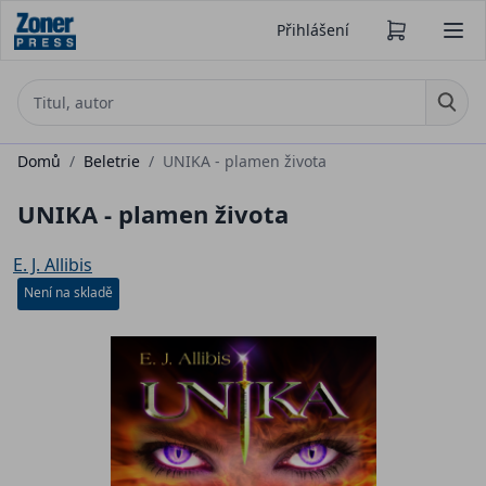
Přihlášení
Domů
/
Beletrie
/
UNIKA - plamen života
UNIKA - plamen života
E. J. Allibis
Není na skladě