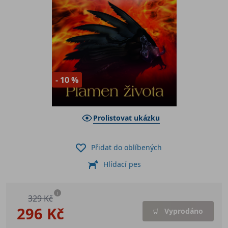
- 10 %
Prolistovat ukázku
Přidat do oblíbených
Hlídací pes
i
329 Kč
296 Kč
Vyprodáno