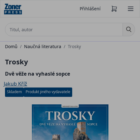
Přihlášení
Domů
/
Naučná literatura
/
Trosky
Trosky
Dvě věže na vyhaslé sopce
Jakub Kříž
Skladem
Produkt jiného vydavatele