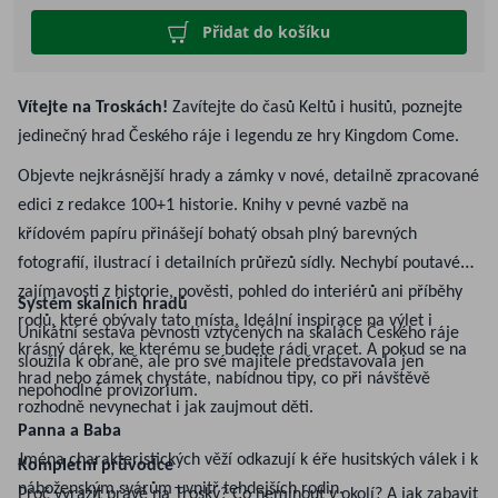
Přidat do košíku
Vítejte na Troskách!
Zavítejte do časů Keltů i husitů, poznejte
jedinečný hrad Českého ráje i legendu ze hry Kingdom Come.
Objevte nejkrásnější hrady a zámky v nové, detailně zpracované
edici z redakce 100+1 historie. Knihy v pevné vazbě na
křídovém papíru přinášejí bohatý obsah plný barevných
fotografií, ilustrací i detailních průřezů sídly. Nechybí poutavé
zajímavosti z historie, pověsti, pohled do interiérů ani příběhy
Systém skalních hradů
rodů, které obývaly tato místa. Ideální inspirace na výlet i
Unikátní sestava pevností vztyčených na skalách Českého ráje
krásný dárek, ke kterému se budete rádi vracet. A pokud se na
sloužila k obraně, ale pro své majitele představovala jen
hrad nebo zámek chystáte, nabídnou tipy, co při návštěvě
nepohodlné provizorium.
rozhodně nevynechat i jak zaujmout děti.
Panna a Baba
Jména charakteristických věží odkazují k éře husitských válek i k
Kompletní průvodce
náboženským svárům uvnitř tehdejších rodin.
Proč vyrazit právě na Trosky? Co neminout v okolí? A jak zabavit