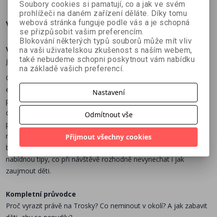
Soubory cookies si pamatují, co a jak ve svém
prohlížeči na daném zařízení děláte. Díky tomu
webová stránka funguje podle vás a je schopná
Více o knize
se přizpůsobit vašim preferencím.
Blokování některých typů souborů může mít vliv
Vítejte na Troskách!
Zavítejte do časů Keltů i husitů, poznejte
na vaši uživatelskou zkušenost s naším webem,
také nebudeme schopni poskytnout vám nabídku
jedinečný hrad Českého ráje i legendu ze hry Kingdom Come.
na základě vašich preferencí.
Objevte nejkrásnější hrady a zámky v nové, detailně zpracované
edici z redakce 100+1 historie. Knihy v pevné vazbě na křídovém
Nastavení
papíru přinášejí bohatý obsah plný barevných fotografií, ilustrací i
detailních průřezů sídly. Nechybí poutavé zajímavosti z historie,
Odmítnout vše
pověsti, pohled do interiérů ani příběhy rodů, které obývaly tato
místa. Ideální inspirace na výlet i krásný dárek, ke kterému se
Přijmout všechny cookies
budete rádi vracet. A pokud se na hrad nebo zámek chystáte,
nabídnou tipy, co při návštěvě rozhodně nevynechat i jak
zaujmout děti.
Kompletní průvodce
Proč vyrazit právě na Trosky? Co neminout v okolí? A jak zabavit