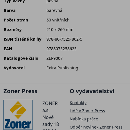
Typ vazby
pevná
Barva
barevná
Počet stran
60 vnitřních
Rozměry
210 x 260 mm
ISBN tištěné knihy
978-80-7525-862-5
EAN
9788075258625
Katalogové číslo
ZEP9007
Vydavatel
Extra Publishing
Zoner Press
O vydavatelství
Kontakty
ZONER
a.s.
Lidé v Zoner Press
Nové
Nabídka práce
sady 18
Odběr novinek Zoner Press