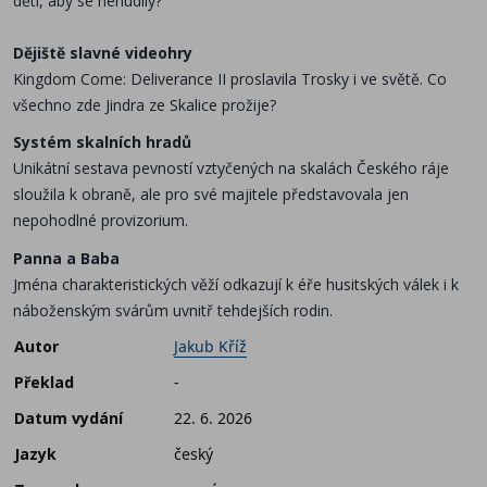
děti, aby se nenudily?
Dějiště slavné videohry
Kingdom Come: Deliverance II proslavila Trosky i ve světě. Co
všechno zde Jindra ze Skalice prožije?
Systém skalních hradů
Unikátní sestava pevností vztyčených na skalách Českého ráje
sloužila k obraně, ale pro své majitele představovala jen
nepohodlné provizorium.
Panna a Baba
Jména charakteristických věží odkazují k éře husitských válek i k
náboženským svárům uvnitř tehdejších rodin.
Autor
Jakub Kříž
Překlad
-
Datum vydání
22. 6. 2026
Jazyk
český