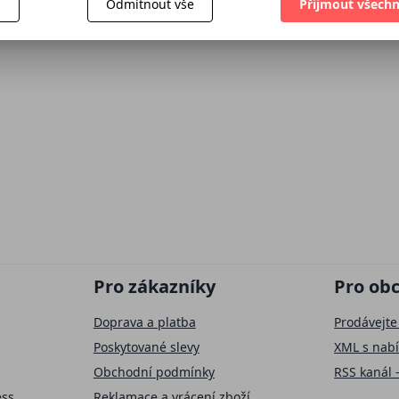
í
Odmítnout vše
Přijmout všechn
Pro zákazníky
Pro ob
Doprava a platba
Prodávejte
Poskytované slevy
XML s nab
Obchodní podmínky
RSS kanál 
ess
Reklamace a vrácení zboží