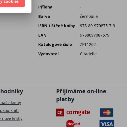
y cookies
Přílohy
-
Barva
černobílá
ISBN tištěné knihy
978-80-970875-7-9
EAN
9788097087579
Katalogové číslo
ZPT1202
Vydavatel
Citadella
chodníky
Přijímáme on-line
platby
 naše knihy
ídkou knih
– nové knihy