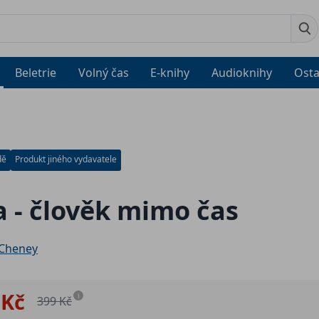
Beletrie
Volný čas
E-knihy
Audioknihy
Osta
dě
Produkt jiného vydavatele
a - člověk mimo čas
 Cheney
 Kč
i
399 Kč