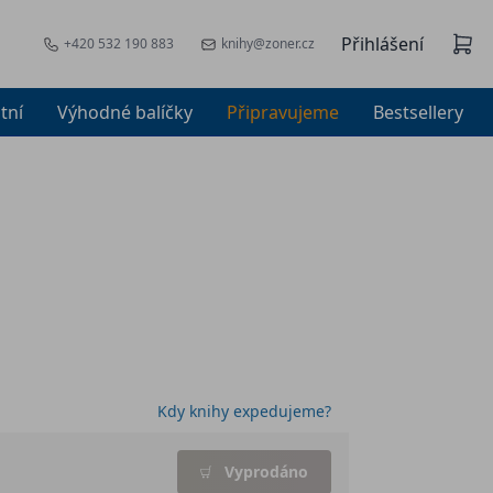
Přihlášení
+420 532 190 883
knihy@zoner.cz
tní
Výhodné balíčky
Připravujeme
Bestsellery
Kdy knihy expedujeme?
Vyprodáno