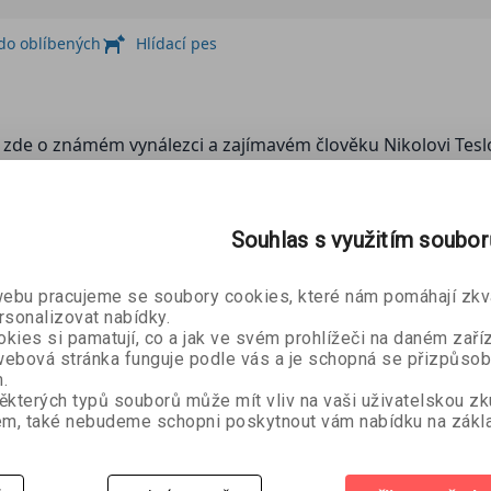
 do oblíbených
Hlídací pes
zde o známém vynálezci a zajímavém člověku Nikolovi Teslov
ým souvislostem.
ZOBRAZIT
VÍCE
Souhlas s využitím soubo
bu pracujeme se soubory cookies, které nám pomáhají zkva
 zde o známém vynálezci a zajímavém člověku Nikolovi Teslo
rsonalizovat nabídky.
cké činnosti a nevyhýbá se ani dobovým souvislostem.
kies si pamatují, co a jak ve svém prohlížeči na daném zaříz
ebová stránka funguje podle vás a je schopná se přizpůsob
.
ěkterých typů souborů může mít vliv na vaši uživatelskou z
m, také nebudeme schopni poskytnout vám nabídku na zákla