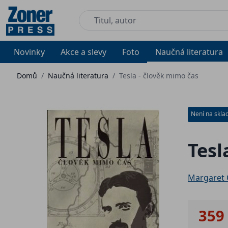
Novinky
Akce a slevy
Foto
Naučná literatura
Domů
/
Naučná literatura
/
Tesla - člověk mimo čas
Není na skla
Tesl
Margaret
359