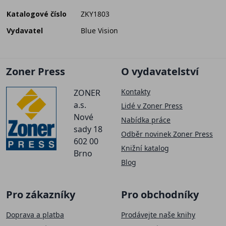
Katalogové číslo
ZKY1803
Vydavatel
Blue Vision
Zoner Press
O vydavatelství
Kontakty
ZONER
a.s.
Lidé v Zoner Press
Nové
Nabídka práce
sady 18
Odběr novinek Zoner Press
602 00
Knižní katalog
Brno
Blog
Pro zákazníky
Pro obchodníky
Doprava a platba
Prodávejte naše knihy