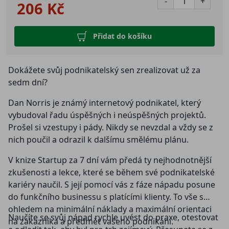
-
+
206 Kč
Přidat do košíku
Dokážete svůj podnikatelský sen zrealizovat už za
sedm dní?
Dan Norris je známý internetový podnikatel, který
vybudoval řadu úspěšných i neúspěšných projektů.
Prošel si vzestupy i pády. Nikdy se nevzdal a vždy se z
nich poučil a odrazil k dalšímu smělému plánu.
V knize Startup za 7 dní vám předá ty nejhodnotnější
zkušenosti a lekce, které se během své podnikatelské
kariéry naučil. S její pomocí vás z fáze nápadu posune
do funkčního businessu s platícími klienty. To vše s
ohledem na minimální náklady a maximální orientaci
Naučíte se svůj nápad rychle uvést do praxe, otestovat
na zákazníka a předmět vašeho podnikání.