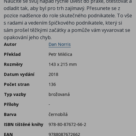
Naučíte se svůj nápad rychle uvést do praxe, otestovat a
odladit tak, aby byl pro trh zajímavý. Přesunete se z
pozice nadšence do role skutečného podnikatele. To vše
s radami a vedením špičkového podnikatele, který si
sám prošel těžkými začátky a pomůže vám vyvarovat se
opakování jeho chyb.
Autor
Dan Norris
Překlad
Petr Miklica
Rozměry
143 x 215 mm
Datum vydání
2018
Počet stran
136
Typ vazby
brožovaná
Přílohy
-
Barva
černobílá
ISBN tištěné knihy
978-80-87672-66-2
EAN
9788087672662