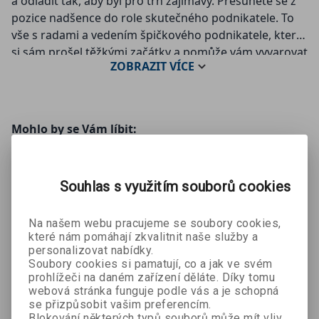
a odladit tak, aby byl pro trh zajímavý. Přesunete se z
pozice nadšence do role skutečného podnikatele. To
vše s radami a vedením špičkového podnikatele, který
si sám prošel těžkými začátky a pomůže vám vyvarovat
ZOBRAZIT
VÍCE
se opakování jeho chyb.
Mohlo by se Vám líbit:
Souhlas s využitím souborů cookies
Na našem webu pracujeme se soubory cookies,
které nám pomáhají zkvalitnit naše služby a
personalizovat nabídky.
Soubory cookies si pamatují, co a jak ve svém
Konec
Zen Habits
prohlížeči na daném zařízení děláte. Díky tomu
webová stránka funguje podle vás a je schopná
Leo Babauta
prokrastina
se přizpůsobit vašim preferencím.
Petr Ludwig
ce
Blokování některých typů souborů může mít vliv