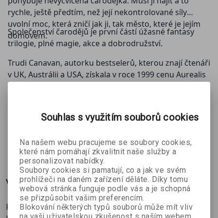
pohybuje nevycvičená čarodějka. Musí ji najít a to
rychle, ještě předtím, než její nekontrolované síly
uvolní moc, která zničí jak ji, tak město, které je jejím
Společenství čarodějů je první částí úžasné fantasy
domovem.
trilogie, plné magie, akce a dobrodružství.
Trudi Canavan, autorku bestselerů, kterou znají čtenáři
v UK, Austrálii a USA, získala v roce 1999 cenu Aurealis
za nejlepší fantasy příběh.
Novější vydání této knihy naleznete zde
:
Souhlas s využitím souborů cookies
Sonea: Společenství čarodějů
Na našem webu pracujeme se soubory cookies,
ZOBRAZIT
VÍCE
které nám pomáhají zkvalitnit naše služby a
personalizovat nabídky.
Soubory cookies si pamatují, co a jak ve svém
prohlížeči na daném zařízení děláte. Díky tomu
Více o knize
webová stránka funguje podle vás a je schopná
se přizpůsobit vašim preferencím.
První dotisk!
Blokování některých typů souborů může mít vliv
na vaši uživatelskou zkušenost s naším webem,