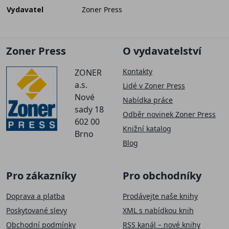
Vydavatel
Zoner Press
Zoner Press
O vydavatelství
Kontakty
ZONER
a.s.
Lidé v Zoner Press
Nové
Nabídka práce
sady 18
Odběr novinek Zoner Press
602 00
Knižní katalog
Brno
Blog
Pro zákazníky
Pro obchodníky
Doprava a platba
Prodávejte naše knihy
Poskytované slevy
XML s nabídkou knih
Obchodní podmínky
RSS kanál – nové knihy