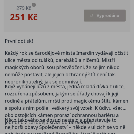
i
279 Kč
251 Kč
Vyprodáno
První dotisk!
Každý rok se čarodějové města Imardin vydávají očistit
ulice města od tuláků, darebáků a ničemů. Mistři
magických oborů jsou přesvědčeni, že se jim nikdo
nemůže postavit, ale jejich ochranný štít není tak
neproniknutelný, jak se domnívají.
Když vyhánějí lůzu z města, jedna mladá dívka z ulice,
rozzuřena způsobem, jakým se úřady chovají k její
rodině a přátelům, mrští proti magickému štítu kámen
a spolu s ním pošle i veškerý svůj vztek. K údivu všech
okolostojících kámen prorazí ochrannou bariéru a
Něco takového se dosud nestalo a představuje to
jednoho z čarodějů srazí do bezvědomí.
nejhorší obavy Společenství – někde v ulicích se volně