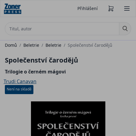
Přihlášení
Domů
/
Beletrie
/
Beletrie
/
Společenství čarodějů
Společenství čarodějů
Trilogie o černém mágovi
Trudi Canavan
Není na skladě