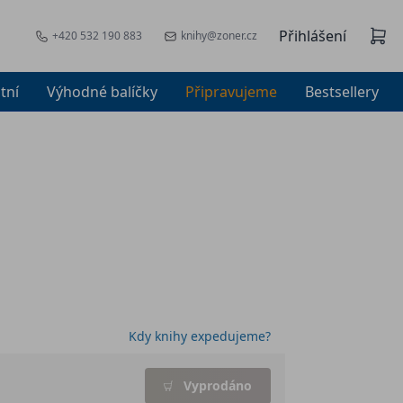
Přihlášení
+420 532 190 883
knihy@zoner.cz
tní
Výhodné balíčky
Připravujeme
Bestsellery
Kdy knihy expedujeme?
Vyprodáno