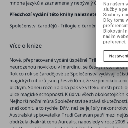
mnoha jazyků a zaznamenaly nebývalý úspěch po celé
Na našem we
služby a pe
Předchozí vydání této knihy naleznete zde
:
Soubory coo
Díky tomu w
Společenství čarodějů - Trilogie o černém mágovi
preferencím
Blokování n
naším webe
preferencí.
Více o knize
Nastaven
Nové, přepracované vydání úspěšné Trilogie o černém má
neurozenou novickou v Imardinu, se českým čtenářům 
Rok co rok se čarodějové ze Společenství vydávají očist
magických oborů jsou přesvědčeni, že se jim nikdo a nic ne
blízkým, Soneu rozčílí a ona pak ve vzteku mrští proti
ulice magické schopnosti. K údivu všech okolostojících
Nejhorší noční můra Společenství se stává skutečností. N
zneškodnit, a to rychle. Dřív, než se její síly nekontrolo
Australská spisovatelka Trudi Canavan patří mezi nejúsp
obdržela dvakrát cenu Aurealis, naposledy v roce 2009 z