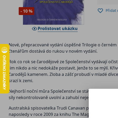
Přidat
- 10 %
Prolistovat ukázku
Nové, přepracované vydání úspěšné Trilogie o černém m
čtenářům dostává do rukou v novém vydání.
Rok co rok se čarodějové ze Společenství vydávají očis
jim nikdo a nic nedokáže postavit. Jenže to se mýlí. Křiv
čarodějů kamenem. Zloba a zášť probudí v mladé dívce
srazí k zemi.
Nejhorší noční můra Společenství se stává skutečností. N
síly nekontrolovaně uvolní a zahubí nejen ji, ale přivod
Australská spisovatelka Trudi Canavan patří mezi nejúsp
naposledy v roce 2009 za knihu The Magician´s Apprentic