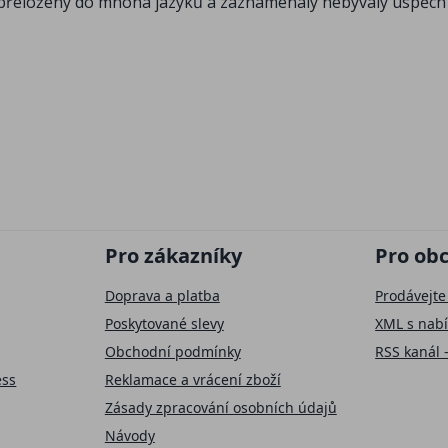
ly přeloženy do mnoha jazyků a zaznamenaly nebývalý úspěch
Pro zákazníky
Pro ob
Doprava a platba
Prodávejte
Poskytované slevy
XML s nab
Obchodní podmínky
RSS kanál 
ess
Reklamace a vrácení zboží
Zásady zpracování osobních údajů
Návody