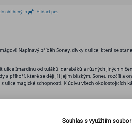
 do oblíbených
Hlídací pes
ágovi! Napínavý příběh Soney, dívky z ulice, která se sta
tit ulice Imardinu od tuláků, darebáků a různých jiných nič
dy a příkoří, které se dějí jí i jejím blízkým, Soneu rozčílí 
 z ulice magické schopnosti. K údivu všech okolostojících 
ěkde v ulicích se volně pohybuje nevycvičená čarodějka. Je tře
í zkázu celého města.
Souhlas s využitím soubo
ěšnější autory fantasy literatury posledních deseti let. Za
e (česky Zrození čarodějky). Její fantasy příběhy se drží na