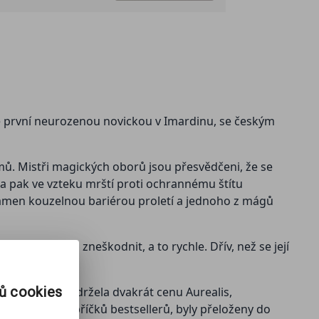
ne první neurozenou novickou v Imardinu, se českým
emů. Mistři magických oborů jsou přesvědčeni, že se
a ona pak ve vzteku mrští proti ochrannému štítu
kámen kouzelnou bariérou proletí a jednoho z mágů
ba ji najít a zneškodnit, a to rychle. Dřív, než se její
rů cookies
 svou tvorbu obdržela dvakrát cenu Aurealis,
 vrcholcích žebříčků bestsellerů, byly přeloženy do