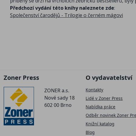
příběhy se drží na vrcholcích žebříčků bestsellerů, by
Předchozí vydání této knihy naleznete zde
:
Společenství čarodějů - Trilogie o černém mágovi
Zoner Press
O vydavatelství
Kontakty
ZONER a.s.
Nové sady 18
Lidé v Zoner Press
602 00 Brno
Nabídka práce
Odběr novinek Zoner Pr
Knižní katalog
Blog