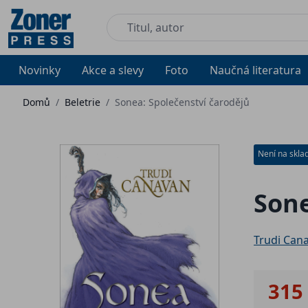
Novinky
Akce a slevy
Foto
Naučná literatura
Domů
/
Beletrie
/
Sonea: Společenství čarodějů
Není na skla
Sone
Trudi Can
315