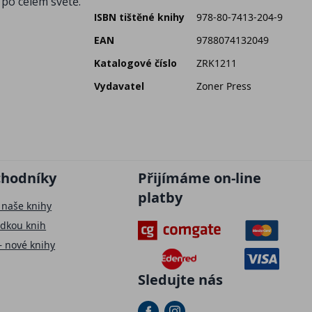
 po celém světě.
ISBN tištěné knihy
978-80-7413-204-9
EAN
9788074132049
Katalogové číslo
ZRK1211
Vydavatel
Zoner Press
chodníky
Přijímáme on-line
platby
 naše knihy
ídkou knih
– nové knihy
Sledujte nás