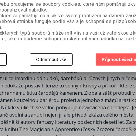
m světě.
bu pracujeme se soubory cookies, které nám pomáhají zkva
rsonalizovat nabídky.
kies si pamatují, co a jak ve svém prohlížeči na daném zaříz
ebová stránka funguje podle vás a je schopná se přizpůsob
.
ěkterých typů souborů může mít vliv na vaši uživatelskou z
m, také nebudeme schopni poskytnout vám nabídku na zákla
ZOBRAZIT
VÍCE
í
Odmítnout vše
Přijmout všechn
govi! Napínavý příběh Soney, dívky z ulice, která se stane
dostává do rukou v novém vydání.
it ulice Imardinu od tuláků, darebáků a různých jiných ničemů
dokáže postavit. Jenže to se mýlí. Křivdy a příkoří, které se d
 ochrannému štítu čarodějů kamenem. Zloba a zášť probudí v 
 kámen kouzelnou bariérou proletí a jednoho z mágů srazí k 
ěkde v ulicích se volně pohybuje nevycvičená čarodějka. Je t
vaně uvolní a zahubí nejen ji, ale přivodí zkázu celého města.
ěšnější autory fantasy literatury posledních deseti let. Za 
a knihu The Magician´s Apprentice (česky Zrození čarodějky)