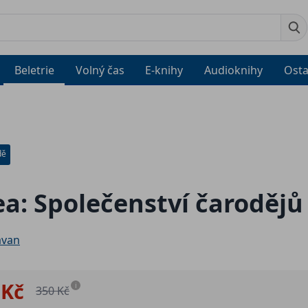
Beletrie
Volný čas
E-knihy
Audioknihy
Osta
dě
a: Společenství čarodějů
avan
 Kč
i
350 Kč