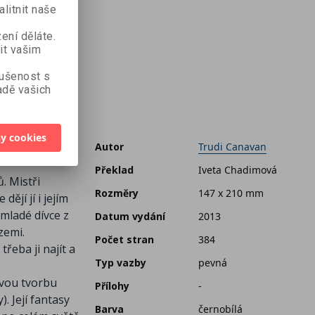
litnit naše
ení děláte.
it vašim
kušenost s
dě vašich
y cookies
 první
Autor
Trudi Canavan
Překlad
Iveta Chadimová
. Mistři
Rozměry
147 x 210 mm
ějí jí i jejím
mladé dívce z
Datum vydání
2013
zemi.
Počet stran
384
řeba ji najít a
Typ vazby
pevná
svou tvorbu
Přílohy
-
. Její fantasy
Barva
černobílá