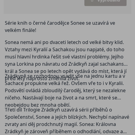
Série knih o černé čarodějce Sonee se uzavírá ve
velkém finále!
Sonea nemá ani po dvaceti letech od velké bitvy klid.
Vztahy mezi Kyralií a Sachakou jsou napjaté, do toho
musí hlavní hrdinka řešit své vlastní problémy. Jejího
syna Lorkina po návratu od Zrádkyň zajal sachakanský
král a Sonea se po letech opět vydává do míst, která jí
Zrádkyně se rozhodnou vsadit vše na jednu kartu a v
před lety naprosto změnila život.
Sachace propukne velká řež. Ovšem vře to i v Kyralii.
Podsvětí ovládá zbloudilý čaroděj, který se nezalekne
ničeho. Nastávají boje na život a na smrt, které se
neobejdou bez mnoha obětí.
Třetí díl Trilogie Zrádkyň uzavírá sérii příběhů o
Společenství, Sonee a jejích blízkých. Nechybí napínavé
zvraty ani děj prodchnutý magií. Sonea: Královna
Zrádkyň je zároveň příběhem o odhodlání, odvaze a