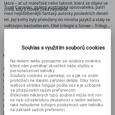
lásce – ať už mateřské nebo takové, která se objeví ve
Trudi Canavan, známá australská spisovatelka, patří
chvíli, kdy ji člověk čeká nejméně.
mezi nejoblíbenější fantasy autorky posledních deseti
let. Její knihy byly přeloženy do mnoha jazyků a staly se
světovým bestsellerem. Obě trilogie o Sonee – Trilogie
o černém mágovi a Trilogie Zrádkyň – vyšly v překladu
ZOBRAZIT
VÍCE
v nakladatelství Zoner Press a zaznamenaly nemalý
úspěch i u českých čtenářů.
Souhlas s využitím souborů cookies
Více o knize
Na našem webu pracujeme se soubory cookies,
které nám pomáhají zkvalitnit naše služby a
Série knih o černé čarodějce Sonee se uzavírá ve velkém
personalizovat nabídky.
finále!
Soubory cookies si pamatují, co a jak ve svém
prohlížeči na daném zařízení děláte. Díky tomu
Sonea nemá ani po dvaceti letech od velké bitvy klid.
webová stránka funguje podle vás a je schopná
Vztahy mezi Kyralií a Sachakou jsou napjaté, do toho
se přizpůsobit vašim preferencím.
musí hlavní hrdinka řešit své vlastní problémy. Jejího
Blokování některých typů souborů může mít vliv
syna Lorkina po návratu od Zrádkyň zajal sachakanský
na vaši uživatelskou zkušenost s naším webem,
také nebudeme schopni poskytnout vám nabídku
král a Sonea se po letech opět vydává do míst, která jí
na základě vašich preferencí.
před lety naprosto změnila život.