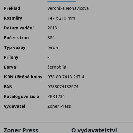
Překlad
Veronika Nohavicová
Rozměry
147 x 210 mm
Datum vydání
2013
Počet stran
384
Typ vazby
tvrdá
Přílohy
-
Barva
černobílá
ISBN tištěné knihy
978-80-7413-267-4
EAN
9788074132674
Katalogové číslo
ZRK1234
Vydavatel
Zoner Press
Zoner Press
O vydavatelství