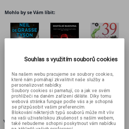
terorismu.
Mohlo by se Vám líbit:
Souhlas s využitím souborů cookies
Vesmírný
Digitální
39 způsobů,
Na našem webu pracujeme se soubory cookies,
posel e-
rakovina e-
jak
které nám pomáhají zkvalitnit naše služby a
personalizovat nabídky.
Neil deGrasse
Ladislav Boldi
Tom Heap
kniha
kniha
zachránit
Soubory cookies si pamatují, co a jak ve svém
Tyson
planetu e-
prohlížeči na daném zařízení děláte. Díky tomu
kniha
296 Kč
132 Kč
199 Kč
č
329 Kč
147 Kč
221 Kč
webová stránka funguje podle vás a je schopná
se přizpůsobit vašim preferencím.
Blokování některých typů souborů může mít vliv
na vaši uživatelskou zkušenost s naším webem,
Více o knize
také nebudeme schopni poskytnout vám nabídku
na základě vašich preferencí.