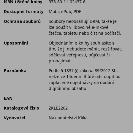
ISBN tištěné knihy
978-80-11-02437-6
Dostupné formáty
Mobi, ePub, PDF
Ochrana souborů
Soubory neobsahují DRM, takže je
lze použít v libovolné e-inkové
čtečce, tabletu nebo číst na počítači.
Upozornění
Objednáním e-knihy souhlasíte s
tím, že ji nebudete měnit, rozšiřovat,
sdělovat veřejnosti, půjčovat či
pronajímat.
Poznámka
Podle § 1837 (i) zákona 89/2012 Sb.
nelze ve 14denní lhůtě odstoupit od
zaplacené objednávky na dodání
digitálního obsahu.
EAN
Katalogové číslo
ZKLE2202
Vydavatel
Nakladatelství Klika