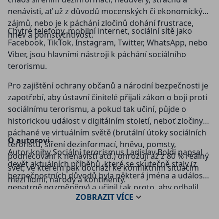
nenávisti, ať už z důvodů mocenských či ekonomických
zájmů, nebo je k páchání zločinů dohání frustrace,
Chytré telefony, mobilní internet, sociální sítě jako
hněv a pomstychtivost.
Facebook, TikTok, Instagram, Twitter, WhatsApp, nebo
Viber, jsou hlavními nástroji k páchání sociálního
terorismu.
Pro zajištění ochrany občanů a národní bezpečnosti je
zapotřebí, aby ústavní činitelé přijali zákon o boji proti
sociálnímu terorismu, a pokud tak učiní, půjde o
historickou událost v digitálním století, neboť zločiny
páchané ve virtuálním světě (brutální útoky sociálních
O autorovi
teroristů, šíření dezinformací, hněvu, pomsty,
Autor knihy Sociální terorismus Ladislav Boldi napsal
podněcování k nenávisti atd.) ohrožují až z 80 % reálný
devět aktuálních příběhů, které se skutečně staly (z
svět, ve kterém pak dochází ke konfliktním situacím
bezpečnostních důvodů byla některá jména a události
mezi lidmi, národy a kontinenty.
nepatrně pozměněny) a učinil tak proto, aby odhalil
ZOBRAZIT
VÍCE
krutou pravdu o nás samých, kdo z nás je sociální
terorista, nebo kdo se stal nevinnou obětí sociálního