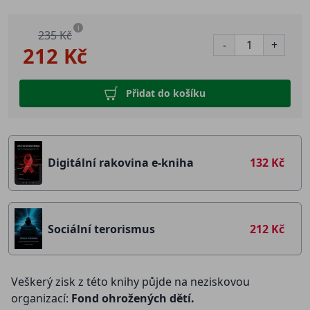
i
235 Kč
-
+
212 Kč
Přidat do košíku
Digitální rakovina e-kniha
132 Kč
Sociální terorismus
212 Kč
Veškerý zisk z této knihy půjde na neziskovou
organizací:
Fond ohrožených dětí.