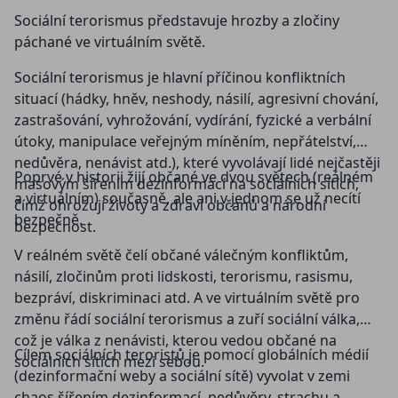
Sociální terorismus představuje hrozby a zločiny
páchané ve virtuálním světě.
Sociální terorismus je hlavní příčinou konfliktních
situací (hádky, hněv, neshody, násilí, agresivní chování,
zastrašování, vyhrožování, vydírání, fyzické a verbální
útoky, manipulace veřejným míněním, nepřátelství,
nedůvěra, nenávist atd.), které vyvolávají lidé nejčastěji
Poprvé v historii žijí občané ve dvou světech (reálném
masovým šířením dezinformací na sociálních sítích,
a virtuálním) současně, ale ani v jednom se už necítí
čímž ohrožují životy a zdraví občanů a národní
bezpečně.
bezpečnost.
V reálném světě čelí občané válečným konfliktům,
násilí, zločinům proti lidskosti, terorismu, rasismu,
bezpráví, diskriminaci atd. A ve virtuálním světě pro
změnu řádí sociální terorismus a zuří sociální válka,
což je válka z nenávisti, kterou vedou občané na
Cílem sociálních teroristů je pomocí globálních médií
sociálních sítích mezi sebou.
(dezinformační weby a sociální sítě) vyvolat v zemi
chaos šířením dezinformací, nedůvěry, strachu a