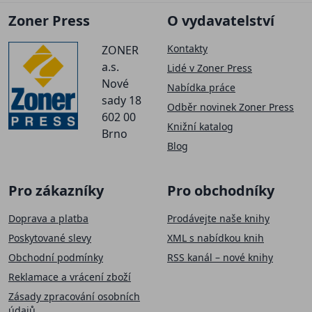
Zoner Press
O vydavatelství
Kontakty
ZONER
a.s.
Lidé v Zoner Press
Nové
Nabídka práce
sady 18
Odběr novinek Zoner Press
602 00
Knižní katalog
Brno
Blog
Pro zákazníky
Pro obchodníky
Doprava a platba
Prodávejte naše knihy
Poskytované slevy
XML s nabídkou knih
Obchodní podmínky
RSS kanál – nové knihy
Reklamace a vrácení zboží
Zásady zpracování osobních
údajů