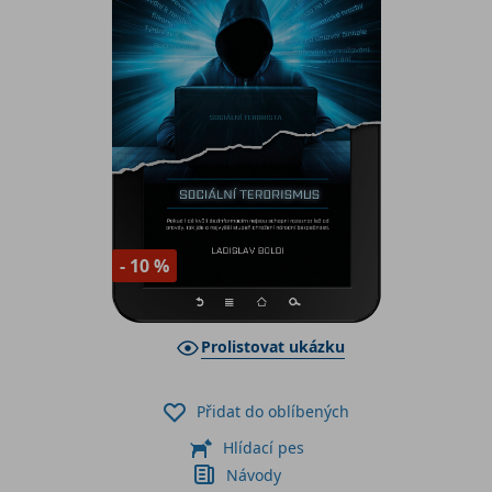
- 10 %
Prolistovat ukázku
Přidat do oblíbených
Hlídací pes
Návody