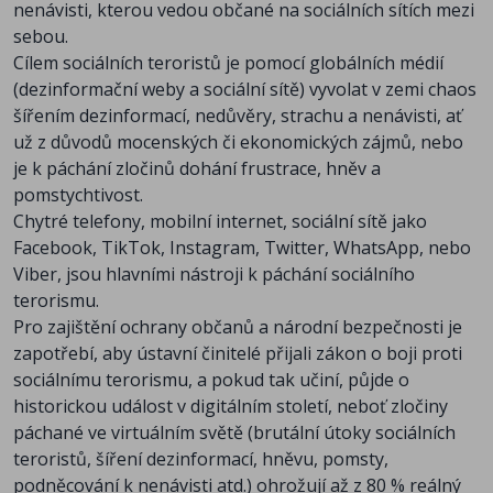
nenávisti, kterou vedou občané na sociálních sítích mezi
sebou.
Cílem sociálních teroristů je pomocí globálních médií
(dezinformační weby a sociální sítě) vyvolat v zemi chaos
šířením dezinformací, nedůvěry, strachu a nenávisti, ať
už z důvodů mocenských či ekonomických zájmů, nebo
je k páchání zločinů dohání frustrace, hněv a
pomstychtivost.
Chytré telefony, mobilní internet, sociální sítě jako
Facebook, TikTok, Instagram, Twitter, WhatsApp, nebo
Viber, jsou hlavními nástroji k páchání sociálního
terorismu.
Pro zajištění ochrany občanů a národní bezpečnosti je
zapotřebí, aby ústavní činitelé přijali zákon o boji proti
sociálnímu terorismu, a pokud tak učiní, půjde o
historickou událost v digitálním století, neboť zločiny
páchané ve virtuálním světě (brutální útoky sociálních
teroristů, šíření dezinformací, hněvu, pomsty,
podněcování k nenávisti atd.) ohrožují až z 80 % reálný