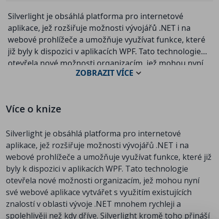
Silverlight je obsáhlá platforma pro internetové
aplikace, jež rozšiřuje možnosti vývojářů .NET i na
webové prohlížeče a umožňuje využívat funkce, které
již byly k dispozici v aplikacích WPF. Tato technologie
otevřela nové možnosti organizacím, jež mohou nyní
ZOBRAZIT
VÍCE
své webové aplikace vytvářet s využitím existujících
znalostí v oblasti vývoje .NET mnohem rychleji a
spolehlivěji než kdy dříve. Silverlight kromě toho
Více o knize
přináší i rozsáhlou sadu ovládacích prvků, kterou
rozšiřuje prostřednictvím sady nástrojů Silverlight
Silverlight je obsáhlá platforma pro internetové
Toolkit.
aplikace, jež rozšiřuje možnosti vývojářů .NET i na
webové prohlížeče a umožňuje využívat funkce, které již
John Papa je držitelem titulu MCSD.NET (Microsoft
byly k dispozici v aplikacích WPF. Tato technologie
Certified Solution Developer) a MVP (Most Valuable
otevřela nové možnosti organizacím, jež mohou nyní
Professional) pro C#. Je také mluvčím INETA
své webové aplikace vytvářet s využitím existujících
(International .NET Association). S distribuovanými
znalostí v oblasti vývoje .NET mnohem rychleji a
architekturami od Microsoftu pracuje více než deset
spolehlivěji než kdy dříve. Silverlight kromě toho přináší
let. Napsal více než 60 článků a je autorem (nebo