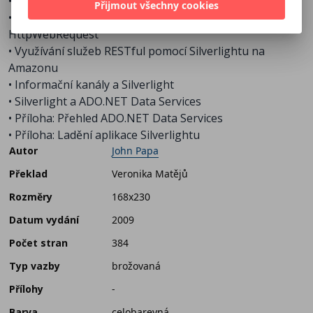
• Předávání entit prostřednictvím služeb WCF
Přijmout všechny cookies
• Užití služeb RESTful prostřednictvím tříd WebClient a
HttpWebRequest
• Využívání služeb RESTful pomocí Silverlightu na
Amazonu
• Informační kanály a Silverlight
• Silverlight a ADO.NET Data Services
• Příloha: Přehled ADO.NET Data Services
• Příloha: Ladění aplikace Silverlightu
Autor
John Papa
Překlad
Veronika Matějů
Rozměry
168x230
Datum vydání
2009
Počet stran
384
Typ vazby
brožovaná
Přílohy
-
Barva
celobarevná