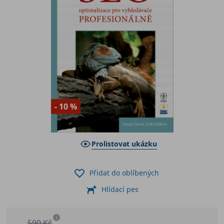
- 10 %
Prolistovat ukázku
Přidat do oblíbených
Hlídací pes
i
590 Kč