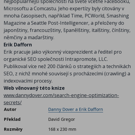
nejpopulárnější společnosti na světě včetně Facebooku,
Microsoftu a Comcastu. Jeho expertízy byly citovány v
mnoha časopisech, například Time, PCWorld, Smashing
Magazine a Seattle Post-Intelligencer, a přeloženy do
japonštiny, francouzštiny, španělštiny, italštiny, čínštiny,
němčiny a maďarštiny.
Erik Dafforn
Erik pracuje jako výkonný viceprezident a ředitel pro
organické SEO společnosti Intrapromote, LLC.
Publikoval více než 200 článků o strategiích a technikách
SEO, z nichž mnohé souvisejí s procházecími (crawling) a
indexovacími procesy.
Web věnovaný této knize
www.dannydover.com/search-engine-optimization-
secrets/
Autor
Danny Dover a Erik Dafforn
Překlad
David Gregor
Rozměry
168 x 230 mm