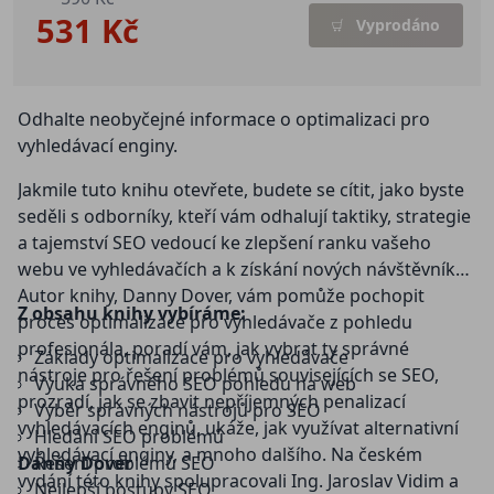
531 Kč
Vyprodáno
Odhalte neobyčejné informace o optimalizaci pro
vyhledávací enginy.
Jakmile tuto knihu otevřete, budete se cítit, jako byste
seděli s odborníky, kteří vám odhalují taktiky, strategie
a tajemství SEO vedoucí ke zlepšení ranku vašeho
webu ve vyhledávačích a k získání nových návštěvníků.
Autor knihy, Danny Dover, vám pomůže pochopit
Z obsahu knihy vybíráme:
proces optimalizace pro vyhledávače z pohledu
profesionála, poradí vám, jak vybrat ty správné
Základy optimalizace pro vyhledávače
nástroje pro řešení problémů souvisejících se SEO,
Výuka správného SEO pohledu na web
prozradí, jak se zbavit nepříjemných penalizací
Výběr správných nástrojů pro SEO
vyhledávacích enginů, ukáže, jak využívat alternativní
Hledání SEO problémů
vyhledávací enginy, a mnoho dalšího. Na českém
Danny Dover
Řešení problémů SEO
vydání této knihy spolupracovali Ing. Jaroslav Vidim a
Nejlepší postupy SEO