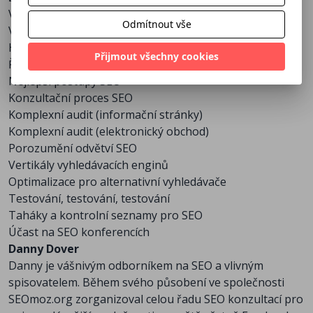
Výuka správného SEO pohledu na web
Odmítnout vše
Výběr správných nástrojů pro SEO
Hledání SEO problémů
Přijmout všechny cookies
Řešení problémů SEO
Nejlepší postupy SEO
Konzultační proces SEO
Komplexní audit (informační stránky)
Komplexní audit (elektronický obchod)
Porozumění odvětví SEO
Vertikály vyhledávacích enginů
Optimalizace pro alternativní vyhledávače
Testování, testování, testování
Taháky a kontrolní seznamy pro SEO
Účast na SEO konferencích
Danny Dover
Danny je vášnivým odborníkem na SEO a vlivným
spisovatelem. Během svého působení ve společnosti
SEOmoz.org zorganizoval celou řadu SEO konzultací pro