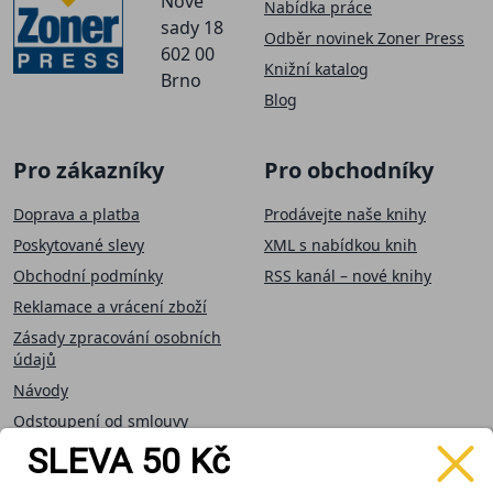
Nové
Nabídka práce
sady 18
Odběr novinek Zoner Press
602 00
Knižní katalog
Brno
Blog
Pro zákazníky
Pro obchodníky
Doprava a platba
Prodávejte naše knihy
Poskytované slevy
XML s nabídkou knih
Obchodní podmínky
RSS kanál – nové knihy
Reklamace a vrácení zboží
Zásady zpracování osobních
údajů
Návody
Odstoupení od smlouvy
SLEVA 50 Kč
Přijímáme on-line
Sledujte nás