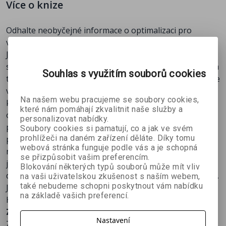
Více o knize
Odhalte neobyčejné informace o optimalizaci pro
vyhledávací enginy.
Jakmile tuto knihu otevřete, budete se cítit, jako byste
seděli s odborníky, kteří vám odhalují taktiky, strategie a
Souhlas s využitím souborů cookies
tajemství SEO vedoucí ke zlepšení ranku vašeho webu ve
vyhledávačích a k získání nových návštěvníků. Autor
Na našem webu pracujeme se soubory cookies,
knihy, Danny Dover, vám pomůže pochopit proces
které nám pomáhají zkvalitnit naše služby a
optimalizace pro vyhledávače z pohledu profesionála,
personalizovat nabídky.
poradí vám, jak vybrat ty správné nástroje pro řešení
Soubory cookies si pamatují, co a jak ve svém
prohlížeči na daném zařízení děláte. Díky tomu
problémů souvisejících se SEO, prozradí, jak se zbavit
webová stránka funguje podle vás a je schopná
nepříjemných penalizací vyhledávacích enginů, ukáže,
se přizpůsobit vašim preferencím.
jak využívat alternativní vyhledávací enginy, a mnoho
Blokování některých typů souborů může mít vliv
dalšího. Na českém vydání této knihy spolupracovali Ing.
na vaši uživatelskou zkušenost s naším webem,
také nebudeme schopni poskytnout vám nabídku
Jaroslav Vidim a Pavel Ungr z poradenské společnosti
na základě vašich preferencí.
H1.CZ.
Z obsahu knihy vybíráme:
Nastavení
Základy optimalizace pro vyhledávače