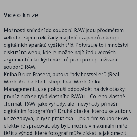
Struktura prohlížeče
Uspořádání prohlížeče
Více o knize
Práce v prohlížeči
Je chytré být líným
Možnosti snímání do souborů RAW jsou předmětem
Kapitola 5 - Pracovní tok
velkého zájmu celé řady majitelů i zájemců o koupi
Prohlížeč souborů
digitálních aparátů vyšších tříd. Potvrzuje to i množství
Uchovávání a přesun obrázků RAW
diskuzí na webu, kde je možné najít řadu věcných
Načítání obrázků v prohlížeči
argumentů i laických názorů pro i proti používání
Práce s obrázky
souborů RAW.
Zpracování obrázků
Kniha Bruce Frasera, autora řady bestsellerů (Real
Vyrovnávací paměť prohlížeče
World Adobe Photoshop, Real World Color
Nechejte práci proudit
Management...), se pokouší odpovědět na dvě otázky:
Kapitola 6 - Metadata
první z nich se týká vlastního RAWu – Co je to vlastně
Co je XMP a proč se o něj zajímat?
„formát“ RAW, jaké výhody, ale i nevýhody přináší
Odhalený XMP
digitálním fotografům? Druhá otázka, kterou se autor v
Přehrabujeme se v metadatech
knize zabývá, je ryze praktická – Jak a čím soubor RAW
Vlastní panely v okně Informace o souboru
efektivně zpracovat, aby bylo možné v maximální míře
Ještě chytřejší obrázky
těžit z výhod, které fotograf může získat, a jak omezit
Kapitola 7 - Automatizace