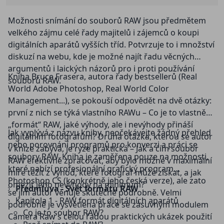
Možnosti snímání do souborů RAW jsou předmětem
velkého zájmu celé řady majitelů i zájemců o koupi
digitálních aparátů vyšších tříd. Potvrzuje to i množství
diskuzí na webu, kde je možné najít řadu věcných
argumentů i laických názorů pro i proti používání
Kniha Bruce Frasera, autora řady bestsellerů (Real
souborů RAW.
World Adobe Photoshop, Real World Color
Management...), se pokouší odpovědět na dvě otázky:
první z nich se týká vlastního RAWu – Co je to vlastně
„formát“ RAW, jaké výhody, ale i nevýhody přináší
Jak vyplývá z názvu knihy, neočekávejte žádný přehled
digitálním fotografům? Druhá otázka, kterou se autor
nebo porovnání programů pro konverzi a práci se
v knize zabývá, je ryze praktická – Jak a čím soubor
soubory RAW. Kniha je zaměřena pouze na možnosti,
RAW efektivně zpracovat, aby bylo možné v maximální
které nabízí profesionální grafický program
míře těžit z výhod, které fotograf může získat, a jak
Photoshop CS (konkrétně jeho česká verze), ale zato
omezit jeho nevýhody na minimum?
Předmluva - Svět formátu RAW
se jim autor věnuje skutečně podrobně. Velmi
Kapitola 1 - RAW formát digitálních aparátů
podrobně je vysvětlena práce se zásuvným modulem
Co je to soubor RAW?
Camera Raw s celou řadou praktických ukázek použití