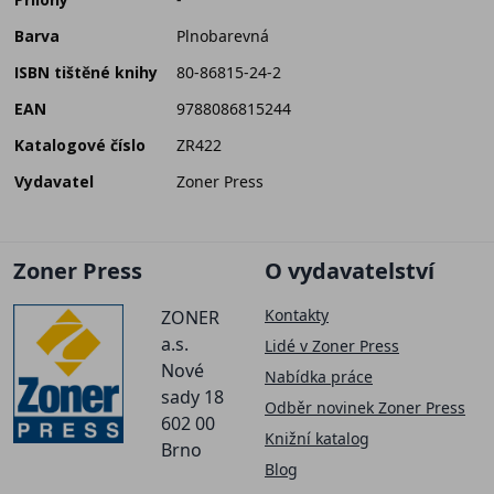
Barva
Plnobarevná
ISBN tištěné knihy
80-86815-24-2
EAN
9788086815244
Katalogové číslo
ZR422
Vydavatel
Zoner Press
Zoner Press
O vydavatelství
Kontakty
ZONER
a.s.
Lidé v Zoner Press
Nové
Nabídka práce
sady 18
Odběr novinek Zoner Press
602 00
Knižní katalog
Brno
Blog