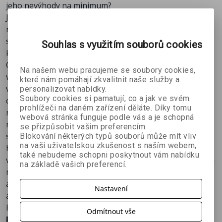
jeho nevýhody na minimum?
Pravidla dávkového zpracování
Jak vyplývá z názvu knihy, neočekávejte žádný přehled
Nahrávání akcí pro dávkové operace
nebo porovnání programů pro konverzi a práci se
Spuštění dávky
soubory RAW. Kniha je zaměřena pouze na možnosti,
Souhlas s využitím souborů cookies
Prezentace PDF
které nabízí profesionální grafický program Photoshop
Sada obrazů
CS (konkrétně jeho česká verze), ale zato se jim autor
Fotogalerie pro web
Na našem webu pracujeme se soubory cookies,
věnuje skutečně podrobně. Velmi podrobně je
Pokročilá automatizace
které nám pomáhají zkvalitnit naše služby a
vysvětlena práce se zásuvným modulem Camera Raw s
personalizovat nabídky.
Soubory cookies si pamatují, co a jak ve svém
celou řadou praktických ukázek použití jednotlivých
prohlížeči na daném zařízení děláte. Díky tomu
nástrojů, řešení problémů, ale i možností individuálního
webová stránka funguje podle vás a je schopná
nastavení a optimalizace. Následuje popis Prohlížeče
se přizpůsobit vašim preferencím.
souborů Photoshopu jako ideálního nástroje pro
Blokování některých typů souborů může mít vliv
na vaši uživatelskou zkušenost s naším webem,
hromadnou práci se soubory RAW, od přejmenování,
také nebudeme schopni poskytnout vám nabídku
výběrů, přiřazení klíčových slov, klasifikaci a řadu dalších
na základě vašich preferencí.
možností. Významnou částí knihy jsou možnosti
automatizace, ať již jde o využití dávkového zpracování s
Nastavení
akcemi Photoshopu nebo komplexních postupů typu
Fotogalerie pro web a dalších.
Odmítnout vše
Předmluva - Svět formátu RAW