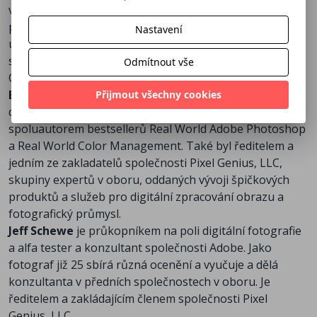
vybudování pracovního postupu a automatizaci úloh a
podrobně se zabývá různými RAW formáty, včetně
Nastavení
univerzálního digitálního negativu DNG, vyvinutého
společností Adobe.
Odmítnout vše
O autorech
Bruce Fraser
byl světově uznávanou autoritou v oblasti
Přijmout všechny cookies
digitální fotografie a reprodukce barevných snímků. Byl
spoluautorem bestsellerů Real World Adobe Photoshop
a Real World Color Management. Také byl ředitelem a
jedním ze zakladatelů společnosti Pixel Genius, LLC,
skupiny expertů v oboru, oddaných vývoji špičkových
produktů a služeb pro digitální zpracování obrazu a
fotografický průmysl.
Jeff Schewe
je průkopníkem na poli digitální fotografie
a alfa tester a konzultant společnosti Adobe. Jako
fotograf již 25 sbírá různá ocenění a vyučuje a dělá
konzultanta v předních společnostech v oboru. Je
ředitelem a zakládajícím členem společnosti Pixel
Genius, LLC.