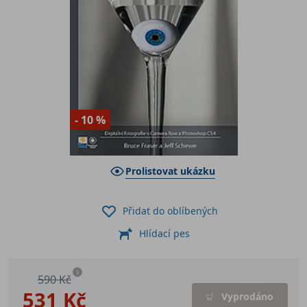
- 10 %
Prolistovat ukázku
Přidat do oblíbených
Hlídací pes
i
590 Kč
531 Kč
Vyprodáno