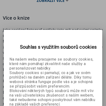
ZOBRAZIT
VÍCE
podrobně se zabývá různými RAW formáty, včetně
Genius, LLC.
univerzálního digitálního negativu DNG, vyvinutého
společností Adobe.
Více o knize
Jako seriózní fotograf potřebujete mít nad svými snímky
co největší kontrolu. Když využijete výhod, které přináší
formát RAW a modul Camera Raw ve Photoshopu CS4,
Souhlas s využitím souborů cookies
získáte přesnou kontrolu nad parametry snímku, jako je
vyvážení bílé, tonalita, barevný prostor, kontrast a
sytost. Tato obsáhlá kniha od proslulého odborníka na
Na našem webu pracujeme se soubory cookies,
digitální fotografii a autora bestsellerů Bruce Frasera,
které nám pomáhají zkvalitnit naše služby a
personalizovat nabídky.
byla aktualizována pro Photoshop CS4 a Camera Raw 5
Soubory cookies si pamatují, co a jak ve svém
mezinárodně uznávaným fotografem Jeffem Schewem.
prohlížeči na daném zařízení děláte. Díky tomu
Kniha vás provede modulem Camera Raw skrz naskrz a
webová stránka funguje podle vás a je schopná
se přizpůsobit vašim preferencím.
nabídne vám praktické rady pro práci s RAW snímky.
Blokování některých typů souborů může mít vliv
Dále jednoduchým a poutavým stylem vysvětluje, jak
na vaši uživatelskou zkušenost s naším webem,
ovládat modul Camera Raw spuštěný z Photoshopu
také nebudeme schopni poskytnout vám nabídku
nebo z Bridge, popisuje profesionální techniky pro
na základě vašich preferencí.