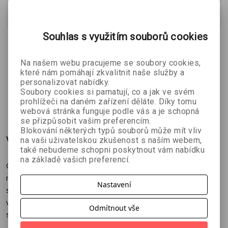
Přidat do košíku
Souhlas s využitím souborů cookies
Originální přání pro všechny malé i velké fotbalisty i pro ty,
Na našem webu pracujeme se soubory cookies,
kteří mají fotbal rádi s textem na titulce Všechno nejlepší.
které nám pomáhají zkvalitnit naše služby a
Vnitřní strana je zdobena motivem z titulní strany s textem: Co
personalizovat nabídky.
nejvíc vítězství a podařených zápasů. Ať se ti daří! Není baleno v
Soubory cookies si pamatují, co a jak ve svém
prohlížeči na daném zařízení děláte. Díky tomu
ZOBRAZIT
VÍCE
igelitu, součástí je bílá obálka, rozměr 17x11,5cm.
webová stránka funguje podle vás a je schopná
se přizpůsobit vašim preferencím.
Blokování některých typů souborů může mít vliv
Více o knize
na vaši uživatelskou zkušenost s naším webem,
také nebudeme schopni poskytnout vám nabídku
na základě vašich preferencí.
Originální přání pro všechny malé i velké fotbalisty i pro ty, kteří
mají fotbal rádi s textem na titulce Všechno nejlepší. Vnitřní
Nastavení
strana je zdobena motivem z titulní strany s textem: Co nejvíc
vítězství a podařených zápasů. Ať se ti daří! Není baleno v igelitu,
Odmítnout vše
součástí je bílá obálka, rozměr 17x11,5cm.