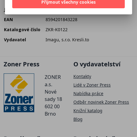
Přijmout všechny cookies
Jazyk
český
EAN
8594201843228
Katalogové číslo
ZKR-K0122
Vydavatel
Imagu, s.r.o. Kresli.to
Zoner Press
O vydavatelství
Kontakty
ZONER
a.s.
Lidé v Zoner Press
Nové
Nabídka práce
sady 18
Odběr novinek Zoner Press
602 00
Knižní katalog
Brno
Blog