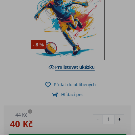
- 8 %
Prolistovat ukázku
Přidat do oblíbených
Hlídací pes
i
44 Kč
-
+
40 Kč