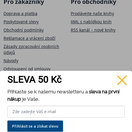
Pro zákazníky
Pro obchodníky
Doprava a platba
Prodávejte naše knihy
Poskytované slevy
XML s nabídkou knih
Obchodní podmínky
RSS kanál – nové knihy
Reklamace a vrácení zboží
Zásady zpracování osobních
údajů
Návody
Odstoupení od smlouvy
SLEVA 50 Kč
Přijímáme on-line
Sledujte nás
Přihlaste se k našemu newsletteru a
sleva na první
platby
nákup
je Vaše.
Přihlásit se a získat slevu