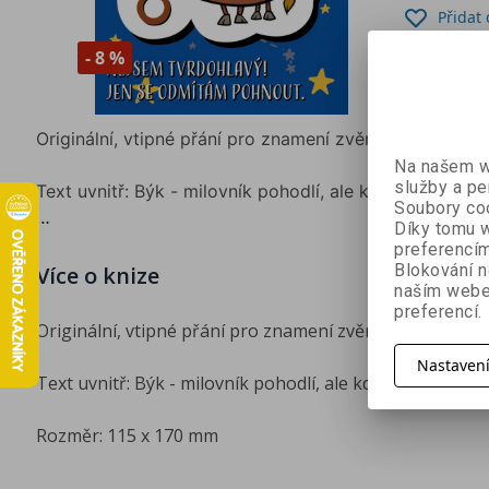
Přidat
- 8 %
Originální, vtipné přání pro znamení zvěrokruhu - Býk
Na našem we
služby a pe
Text uvnitř: Býk - milovník pohodlí, ale když se rozho
Soubory coo
Díky tomu w
Rozměr: 115 x 170 mm
preferencím
Blokování n
Více o knize
naším webe
preferencí.
Originální, vtipné přání pro znamení zvěrokruhu - Býk,
Nastaven
Text uvnitř: Býk - milovník pohodlí, ale když se rozhod
Rozměr: 115 x 170 mm