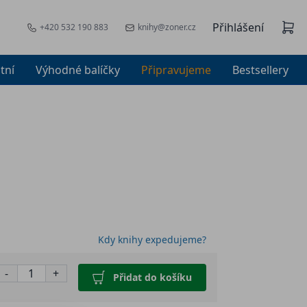
Přihlášení
+420 532 190 883
knihy@zoner.cz
tní
Výhodné balíčky
Připravujeme
Bestsellery
Kdy knihy expedujeme?
-
+
Přidat do košíku