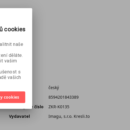
rů cookies
hnout.
litnit naše
ení děláte.
it vašim
kušenost s
dě vašich
out.
Jazyk
český
y cookies
EAN
8594201843389
Katalogové číslo
ZKR-K0135
Vydavatel
Imagu, s.r.o. Kresli.to