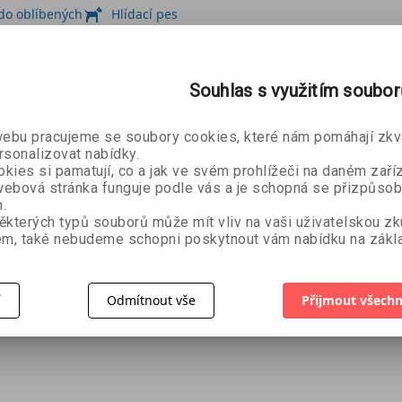
 do oblíbených
Hlídací pes
Souhlas s využitím soubo
, s textem na titulce: Nejsem tvrdohlavý! Jen se odmítám po
bu pracujeme se soubory cookies, které nám pomáhají zkva
rsonalizovat nabídky.
dne pohnout, jde si za svým vervou buldozeru.
kies si pamatují, co a jak ve svém prohlížeči na daném zaříz
ebová stránka funguje podle vás a je schopná se přizpůsob
ZOBRAZIT
VÍCE
.
ěkterých typů souborů může mít vliv na vaši uživatelskou z
m, také nebudeme schopni poskytnout vám nabídku na zákla
 s textem na titulce: Nejsem tvrdohlavý! Jen se odmítám pohn
í
Odmítnout vše
Přijmout všechn
ne pohnout, jde si za svým vervou buldozeru.