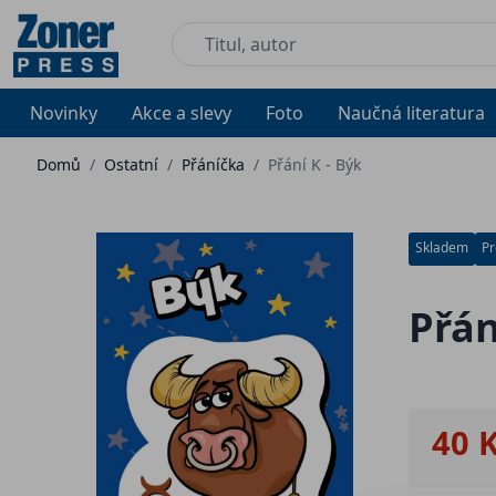
Novinky
Akce a slevy
Foto
Naučná literatura
Domů
/
Ostatní
/
Přáníčka
/
Přání K - Býk
Skladem
Pr
Přán
40 