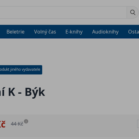
Beletrie
Volný čas
E-knihy
Audioknihy
Osta
odukt jiného vydavatele
í K - Býk
Kč
i
44 Kč