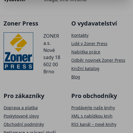
Zoner Press
O vydavatelství
Kontakty
ZONER
a.s.
Lidé v Zoner Press
Nové
Nabídka práce
sady 18
Odběr novinek Zoner Press
602 00
Knižní katalog
Brno
Blog
Pro zákazníky
Pro obchodníky
Doprava a platba
Prodávejte naše knihy
Poskytované slevy
XML s nabídkou knih
Obchodní podmínky
RSS kanál – nové knihy
Reklamace a vrácení zboží