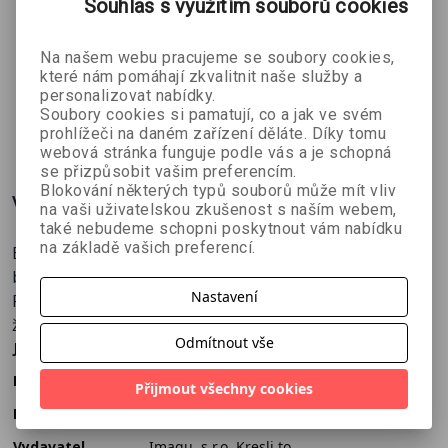
Souhlas s využitím souborů cookies
Na našem webu pracujeme se soubory cookies,
Přání je vevnitř zdobeno ornamentem. Nemá
které nám pomáhají zkvalitnit naše služby a
žádný předepsaný text.
personalizovat nabídky.
Soubory cookies si pamatují, co a jak ve svém
ZOBRAZIT
VÍCE
prohlížeči na daném zařízení děláte. Díky tomu
webová stránka funguje podle vás a je schopná
se přizpůsobit vašim preferencím.
Blokování některých typů souborů může mít vliv
Více o knize
na vaši uživatelskou zkušenost s naším webem,
také nebudeme schopni poskytnout vám nabídku
na základě vašich preferencí.
Blahopřání k narození dítěte s tradičním ornamentem s
bílou obálkou.
Nastavení
Přání je vevnitř zdobeno ornamentem. Nemá
žádný předepsaný text.
Odmítnout vše
Jazyk
český
EAN
8594201840555
Přijmout všechny cookies
Katalogové číslo
ZKR-A0007
Vydavatel
Imagu, s.r.o. Kresli.to