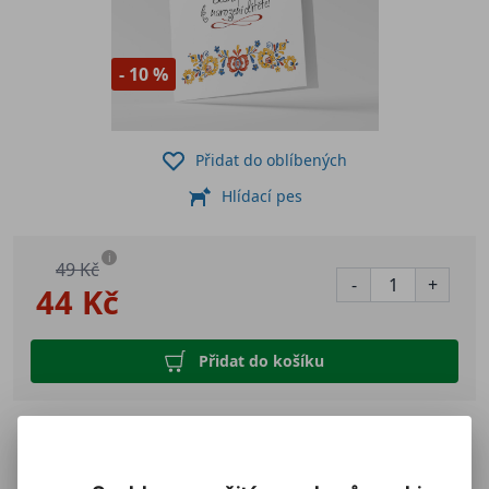
- 10 %
Přidat do oblíbených
Hlídací pes
i
49 Kč
-
+
44 Kč
Přidat do košíku
Blahopřání k narození dítěte s tradičním
ornamentem s bílou obálkou.