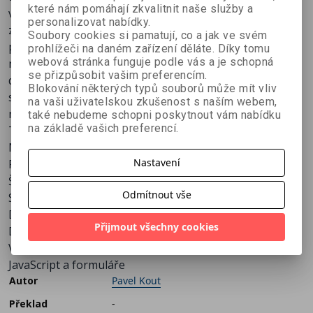
které nám pomáhají zkvalitnit naše služby a
všechny praktické oblasti použití na webu - od různých
personalizovat nabídky.
základních skriptů určených pro detekci internetových
Soubory cookies si pamatují, co a jak ve svém
prohlížečů, přesměrování, práci s obrázky, přes skripty
prohlížeči na daném zařízení děláte. Díky tomu
webová stránka funguje podle vás a je schopná
navržené pro práci s novými okny prohlížeče nebo s
se přizpůsobit vašim preferencím.
datumem a časem, až po rozsáhlejší a komplikovanější
Blokování některých typů souborů může mít vliv
skripty věnované práci s webovými formuláři, cookies
na vaši uživatelskou zkušenost s naším webem,
nebo pro šifrování a dešifrování.
také nebudeme schopni poskytnout vám nabídku
na základě vašich preferencí.
Tipy pro každodenní práci
Navigace na HTML stránkách
Nastavení
Práce s okny prohlížeče
Šifrování a dešifrování
Odmítnout vše
Spousta zábavy s obrázky
Detekce a přesměrování
Přijmout všechny cookies
Datum a čas
Využití cookies
JavaScript a formuláře
Autor
Pavel Kout
Překlad
-