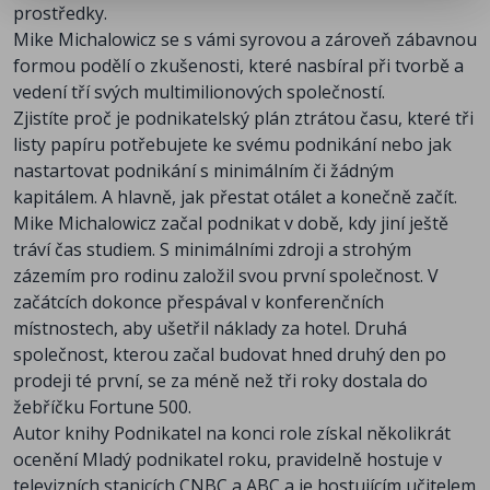
prostředky.
Mike Michalowicz se s vámi syrovou a zároveň zábavnou
formou podělí o zkušenosti, které nasbíral při tvorbě a
vedení tří svých multimilionových společností.
Zjistíte proč je podnikatelský plán ztrátou času, které tři
listy papíru potřebujete ke svému podnikání nebo jak
nastartovat podnikání s minimálním či žádným
kapitálem. A hlavně, jak přestat otálet a konečně začít.
Mike Michalowicz začal podnikat v době, kdy jiní ještě
tráví čas studiem. S minimálními zdroji a strohým
zázemím pro rodinu založil svou první společnost. V
začátcích dokonce přespával v konferenčních
místnostech, aby ušetřil náklady za hotel. Druhá
společnost, kterou začal budovat hned druhý den po
prodeji té první, se za méně než tři roky dostala do
žebříčku Fortune 500.
Autor knihy Podnikatel na konci role získal několikrát
ocenění Mladý podnikatel roku, pravidelně hostuje v
televizních stanicích CNBC a ABC a je hostujícím učitelem