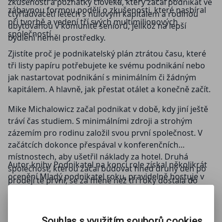
zkušenosti a poznatky člověka, který začal podnikat ve
zábavnou formou podělí o zkušenosti, které nasbíral
čtyřiadvaceti letech s nulovým kapitálem a rodinou
při tvorbě a vedení tří svých multimilionových
ubytovanou v komunitě seniorů, jelikož na lepší
společností.
bydlení neměl prostředky.
Zjistíte proč je podnikatelský plán ztrátou času, které
tři listy papíru potřebujete ke svému podnikání nebo
jak nastartovat podnikání s minimálním či žádným
kapitálem. A hlavně, jak přestat otálet a konečně začít.
Mike Michalowicz začal podnikat v době, kdy jiní ještě
tráví čas studiem. S minimálními zdroji a strohým
zázemím pro rodinu založil svou první společnost. V
začátcích dokonce přespával v konferenčních
místnostech, aby ušetřil náklady za hotel. Druhá
Autor knihy Podnikatel na konci role získal několikrát
společnost, kterou začal budovat hned druhý den po
ocenění Mladý podnikatel roku, pravidelně hostuje v
prodeji té první, se za méně než tři roky dostala do
televizních stanicích CNBC a ABC a je hostujícím
žebříčku Fortune 500.
učitelem na světoznámých univerzitách Columbia,
Harvard či Penn State.
Souhlas s využitím souborů cookies
ZOBRAZIT
VÍCE