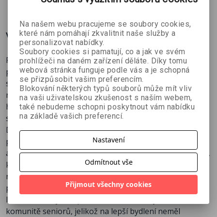
Na našem webu pracujeme se soubory cookies,
které nám pomáhají zkvalitnit naše služby a
Více o knize
personalizovat nabídky.
Soubory cookies si pamatují, co a jak ve svém
Podnikatel na konci role není pro každého. Je určena
prohlížeči na daném zařízení děláte. Díky tomu
webová stránka funguje podle vás a je schopná
pouze těm, kteří chtějí uspět. Mike Michalowicz napsal
se přizpůsobit vašim preferencím.
skvělou knihu určenou pro začínající podnikatele, kteří
Blokování některých typů souborů může mít vliv
mají hluboko do kapsy, ale i pro zkušené podnikatelské
na vaši uživatelskou zkušenost s naším webem,
harcovníky, jimž došla energie a ocitli se na konci svých
také nebudeme schopni poskytnout vám nabídku
na základě vašich preferencí.
sil.
Držíte v rukou vašeho nového průvodce ve světě
Nastavení
podnikání, který vám otevře oči nad novými možnostmi
a zdroji, o kterých jste neměli nejmenší tušení. Průvodce,
Odmítnout vše
který, oproti jiným knihám, není plný obecných rad
neznámého autora, ale obsahuje životní zkušenosti a
Přijmout všechny cookies
poznatky člověka, který začal podnikat ve čtyřiadvaceti
letech s nulovým kapitálem a rodinou ubytovanou v
komunitě seniorů, jelikož na lepší bydlení neměl