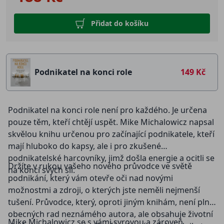
Přidat do košíku
Podnikatel na konci role
149 Kč
Podnikatel na konci role není pro každého. Je určena
pouze těm, kteří chtějí uspět. Mike Michalowicz napsal
skvělou knihu určenou pro začínající podnikatele, kteří
mají hluboko do kapsy, ale i pro zkušené
podnikatelské harcovníky, jimž došla energie a ocitli se
Držíte v rukou vašeho nového průvodce ve světě
na konci svých sil.
podnikání, který vám otevře oči nad novými
možnostmi a zdroji, o kterých jste neměli nejmenší
tušení. Průvodce, který, oproti jiným knihám, není plný
obecných rad neznámého autora, ale obsahuje životní
Mike Michalowicz se s vámi syrovou a zároveň