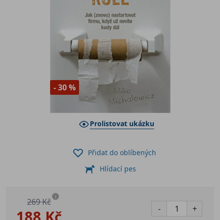
- 30 %
Prolistovat ukázku
Přidat do oblíbených
Hlídací pes
i
269 Kč
-
+
188 Kč