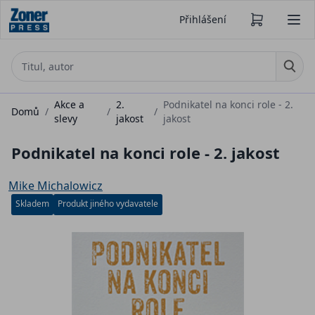
Přihlášení
Akce a
2.
Podnikatel na konci role - 2.
Domů
/
/
/
slevy
jakost
jakost
Podnikatel na konci role - 2. jakost
Mike Michalowicz
Skladem
Produkt jiného vydavatele