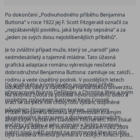
Po dokončení „Podivuhodného příběhu Benjamina
Buttona“ v roce 1922 jej F. Scott Fitzgerald označil za
„nejzábavnější povídku, jaká byla kdy sepsána“ a za
„jeden ze svých dvou nejoblíbenějších příběhů“.
Je to zvláštní případ muže, který se „narodí“ jako
sedmdesátiletý a tajemně mládne. Tato úžasná
grafická adaptace románu vykresluje nesčetná
dobrodružství Benjamina Buttona: zamiluje se; založí
rodinu a vede úspěšný podnik. V pozdějších letech
Do grafického komiksového provedení příběh
odchází do války a navštěvuje Harvardskou univerzitu.
přepracovali Nunzio DeFilippis a Christina Weir a svým
Na sklonku života se podobá novorozenému dítěti a
osobitým způsobem ilustroval Kevin Cornell.
vrací se do péče své chůvy.Toto vydání, doplněné
původním Fitzgeraldovým textem, oslnivými
Příběh Benjamina Buttona byl zfilmován známým
akvarelovými ilustracemi a doslovem popisujícím
americkým režisérem Davidem Fincherem. Film získal
počátky příběhu a jeho vnímání v širším kontextu,
3 Oscary a dalších 10 nominací. Začátkem roku 2009
nabízí nový svěží pohled na mistrovské literární dílo.
byla uvedena filmová premiéra v českých kinech pod