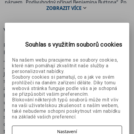
názvem „Podivuhodný případ Benjamina Buttona“. Po
ZOBRAZIT
VÍCE
shlédnutí poutavého a současně velmi citlivě
zpracovaného příběhu odcházel z filmového
představení nejeden návštěvník dojatý.
Více o knize
Souhlas s využitím souborů cookies
Po dokončení „Podivuhodného příběhu Benjamina
Buttona“ v roce 1922 jej F. Scott Fitzgerald označil za
„nejzábavnější povídku, jaká byla kdy sepsána“ a za
Na našem webu pracujeme se soubory cookies,
které nám pomáhají zkvalitnit naše služby a
„jeden ze svých dvou nejoblíbenějších příběhů“.
personalizovat nabídky.
Je to zvláštní případ muže, který se „narodí“ jako
Soubory cookies si pamatují, co a jak ve svém
sedmdesátiletý a tajemně mládne. Tato úžasná grafická
prohlížeči na daném zařízení děláte. Díky tomu
adaptace románu vykresluje nesčetná dobrodružství
webová stránka funguje podle vás a je schopná
se přizpůsobit vašim preferencím.
Benjamina Buttona: zamiluje se; založí rodinu a vede
Blokování některých typů souborů může mít vliv
úspěšný podnik. V pozdějších letech odchází do války a
na vaši uživatelskou zkušenost s naším webem,
navštěvuje Harvardskou univerzitu. Na sklonku života
také nebudeme schopni poskytnout vám nabídku
se podobá novorozenému dítěti a vrací se do péče své
na základě vašich preferencí.
chůvy.Toto vydání, doplněné původním Fitzgeraldovým
textem, oslnivými akvarelovými ilustracemi a doslovem
Nastavení