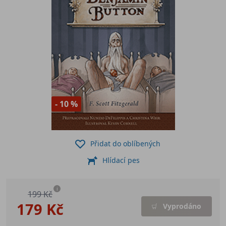
- 10 %
Přidat do oblíbených
Hlídací pes
i
199 Kč
179 Kč
Vyprodáno