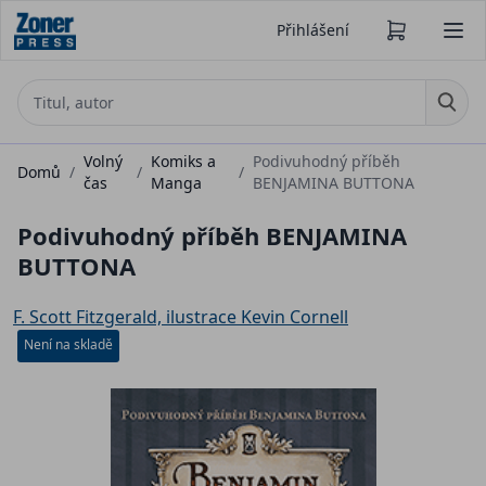
Přihlášení
Volný
Komiks a
Podivuhodný příběh
Domů
/
/
/
čas
Manga
BENJAMINA BUTTONA
Podivuhodný příběh BENJAMINA
BUTTONA
F. Scott Fitzgerald, ilustrace Kevin Cornell
Není na skladě