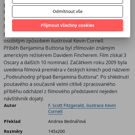
popisujícím počátky příběhu a jeho vnímání v širším
kontextu, nabízí nový svěží pohled na mistrovské
Odmítnout vše
literární dílo.
Přijmout všechny cookies
Do grafického komiksového provedení příběh
přepracovali Nunzio DeFilippis a Christina Weir a svým
osobitým způsobem ilustroval Kevin Cornell.
Příběh Benjamina Buttona byl zfilmován známým
americkým režisérem Davidem Fincherem. Film získal 3
Oscary a dalších 10 nominací. Začátkem roku 2009 byla
uvedena filmová premiéra v českých kinech pod názvem
„Podivuhodný případ Benjamina Buttona“. Po shlédnutí
poutavého a současně velmi citlivě zpracovaného
příběhu odcházel z filmového představení nejeden
návštěvník dojatý.
Autor
F. Scott Fitzgerald, ilustrace Kevin
Cornell
Překlad
Andrea Bednářová
Rozměry
145x200