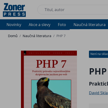
Novinky
Akce a slevy
Foto
Naučná literatura
Domů
/
Naučná literatura
/
PHP 7
Není na skla
PHP
Praktic
David Skla