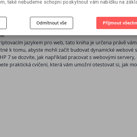
m, také nebudeme schopni poskytnout vám nabídku na zákla
í
Odmítnout vše
Přijmout všechn
ké.
iptovacím jazykem pro web, tato kniha je určena právě vám. 
ytné k tomu, abyste mohli začít budovat dynamické webové s
P 7 se dozvíte, jak například pracovat s webovými servery,
te praktická cvičení, která vám umožní otestovat si, jak mo