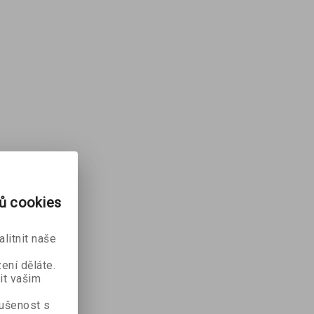
rů cookies
litnit naše
ení děláte.
it vašim
kušenost s