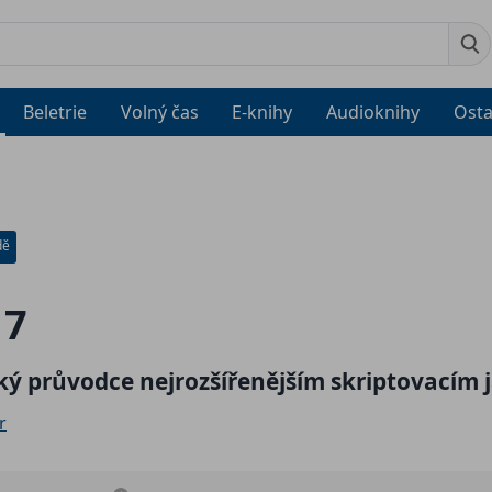
Beletrie
Volný čas
E-knihy
Audioknihy
Osta
dě
 7
ký průvodce nejrozšířenějším skriptovacím
r