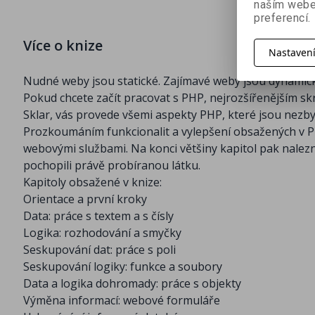
naším webe
preferencí.
Více o knize
Nastaven
Nudné weby jsou statické. Zajímavé weby jsou dynamic
Pokud chcete začít pracovat s PHP, nejrozšířenějším skr
Sklar, vás provede všemi aspekty PHP, které jsou nezb
Prozkoumáním funkcionalit a vylepšení obsažených v PH
webovými službami. Na konci většiny kapitol pak nalezne
pochopili právě probíranou látku.
Kapitoly obsažené v knize:
Orientace a první kroky
Data: práce s textem a s čísly
Logika: rozhodování a smyčky
Seskupování dat: práce s poli
Seskupování logiky: funkce a soubory
Data a logika dohromady: práce s objekty
Výměna informací: webové formuláře