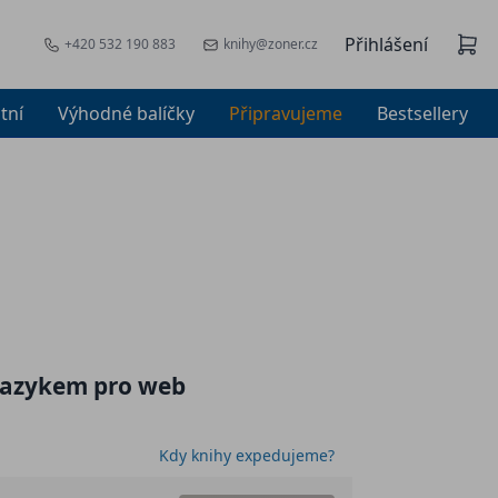
Přihlášení
+420 532 190 883
knihy@zoner.cz
tní
Výhodné balíčky
Připravujeme
Bestsellery
 jazykem pro web
Kdy knihy expedujeme?