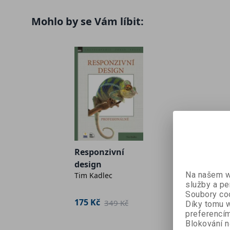
Data a logika dohromady: práce s objekty
Mohlo by se Vám líbit:
Výměna informací: webové formuláře
Uchovávání informací: databáze
Práce se soubory
Zapamatování uživatelů: cookie a relace
Komunikace s jinými weby a se službami
Ladění
Testování: funguje váš program správně?
Užitečné praktiky softwarového inženýrství
Datum a čas
Správa balíků
Odesílání e-mailových zpráv
Responzivní
Frameworky
design
PHP na příkazovém řádku
Na našem we
Tim Kadlec
Internacionalizace a lokalizace
služby a pe
Soubory coo
Instalace a konfigurace PHP enginu
175 Kč
349 Kč
Díky tomu w
Řešení ke cvičením v knize
preferencím
Blokování n