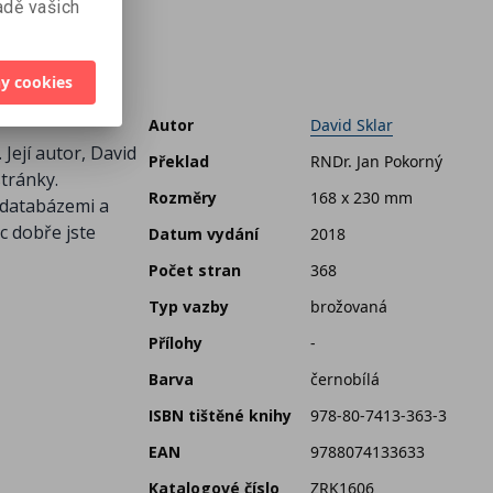
dě vašich
y cookies
Autor
David Sklar
Její autor, David
Překlad
RNDr. Jan Pokorný
tránky.
Rozměry
168 x 230 mm
 databázemi a
c dobře jste
Datum vydání
2018
Počet stran
368
Typ vazby
brožovaná
Přílohy
-
Barva
černobílá
ISBN tištěné knihy
978-80-7413-363-3
EAN
9788074133633
Katalogové číslo
ZRK1606