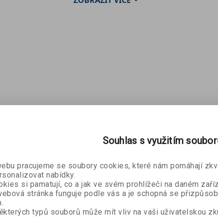
Souhlas s využitím soubo
bu pracujeme se soubory cookies, které nám pomáhají zkva
rsonalizovat nabídky.
kies si pamatují, co a jak ve svém prohlížeči na daném zaříz
ebová stránka funguje podle vás a je schopná se přizpůsob
.
ěkterých typů souborů může mít vliv na vaši uživatelskou z