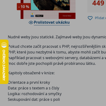
449
- 10 %
Přidat
Prolistovat ukázku
Nudné weby jsou statické. Zajímavé weby jsou dynami
Pokud chcete začít pracovat s PHP, nejrozšířenějším sk
PHP, které jsou nezbytné k tomu, abyste mohli začít b
například pracovat s webovými servery, databázemi a we
moc dobře jste pochopili právě probíranou látku.
Kapitoly obsažené v knize:
Orientace a první kroky
Data: práce s textem a s čísly
Logika: rozhodování a smyčky
Seskupování dat: práce s poli
Seskupování logiky: funkce a soubory