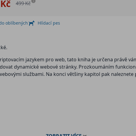
 Kč
i
499 Kč
 do oblíbených
Hlídací pes
cké.
riptovacím jazykem pro web, tato kniha je určena právě vám.
udovat dynamické webové stránky. Prozkoumáním funkcionali
bovými službami. Na konci většiny kapitol pak naleznete pr
ZOBRAZIT
VÍCE