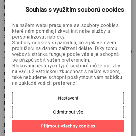
ani pro tisk, ani pro web? Nechejte se zavést Danem
Margulisem, jedním z nejuznávanějších odborníků na
Souhlas s využitím souborů cookies
Photoshop do světa „jiných“ barev, do prostředí LAB.
Ohromná síla barevného prostoru LAB ve Photoshopu
Na našem webu pracujeme se soubory cookies,
byla pro většinu uživatelů dlouho nedosažitelná, skrytá
které nám pomáhají zkvalitnit naše služby a
za oponou složitosti a nepochopení. Dan Margulis v
personalizovat nabídky.
Soubory cookies si pamatují, co a jak ve svém
této význačné, odbornou veřejností na celém světě
prohlížeči na daném zařízení děláte. Díky tomu
vysoko hodnocené knize odhaluje veškerá tajemství LAB
webová stránka funguje podle vás a je schopná
a předkládá vyčerpávající popis oblastí, v nichž tento
se přizpůsobit vašim preferencím.
barevný prostor vyniká. Kniha vás plně obeznámí s
Blokování některých typů souborů může mít vliv
na vaši uživatelskou zkušenost s naším webem,
možnostmi použití LAB a předloží vám návrhy, jak jej
také nebudeme schopni poskytnout vám nabídku
můžete začlenit do svých pracovních postupů.
na základě vašich preferencí.
I když je použití LAB, a tím i tato kniha, doménou spíše
pokročilých uživatelů Photoshopu, je kniha napsána
Nastavení
přívětivým a srozumitelným jazykem. Dan Margulis
neschovává věci za složité formulace, naopak: snaží se
Odmítnout vše
vykládat i náročné pasáže jazykem, který je
pochopitelný i začínajícímu uživateli. Kniha ale není
Přijmout všechny cookies
určena úplným začátečníkům, autor se nezdržuje