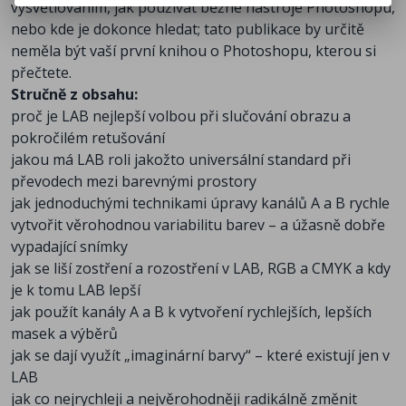
vysvětlováním, jak používat běžné nástroje Photoshopu,
nebo kde je dokonce hledat; tato publikace by určitě
neměla být vaší první knihou o Photoshopu, kterou si
přečtete.
Stručně z obsahu:
proč je LAB nejlepší volbou při slučování obrazu a
pokročilém retušování
jakou má LAB roli jakožto universální standard při
převodech mezi barevnými prostory
jak jednoduchými technikami úpravy kanálů A a B rychle
vytvořit věrohodnou variabilitu barev – a úžasně dobře
vypadající snímky
jak se liší zostření a rozostření v LAB, RGB a CMYK a kdy
je k tomu LAB lepší
jak použít kanály A a B k vytvoření rychlejších, lepších
masek a výběrů
jak se dají využít „imaginární barvy“ – které existují jen v
LAB
jak co nejrychleji a nejvěrohodněji radikálně změnit