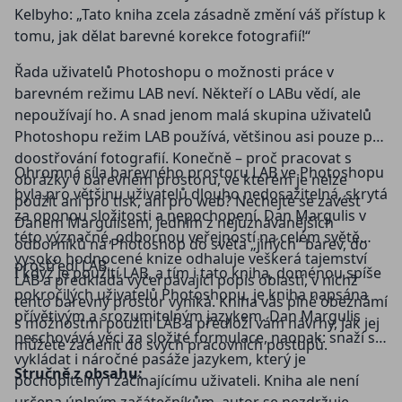
Kelbyho: „Tato kniha zcela zásadně změní váš přístup k
tomu, jak dělat barevné korekce fotografií!“
Řada uživatelů Photoshopu o možnosti práce v
barevném režimu LAB neví. Někteří o LABu vědí, ale
nepoužívají ho. A snad jenom malá skupina uživatelů
Photoshopu režim LAB používá, většinou asi pouze při
doostřování fotografií. Konečně – proč pracovat s
Ohromná síla barevného prostoru LAB ve Photoshopu
obrázky v barevném prostoru, ve kterém je nelze
byla pro většinu uživatelů dlouho nedosažitelná, skrytá
použít ani pro tisk, ani pro web? Nechejte se zavést
za oponou složitosti a nepochopení. Dan Margulis v
Danem Margulisem, jedním z nejuznávanějších
této význačné, odbornou veřejností na celém světě
odborníků na Photoshop do světa „jiných“ barev, do
vysoko hodnocené knize odhaluje veškerá tajemství
prostředí LAB.
I když je použití LAB, a tím i tato kniha, doménou spíše
LAB a předkládá vyčerpávající popis oblastí, v nichž
pokročilých uživatelů Photoshopu, je kniha napsána
tento barevný prostor vyniká. Kniha vás plně obeznámí
přívětivým a srozumitelným jazykem. Dan Margulis
s možnostmi použití LAB a předloží vám návrhy, jak jej
neschovává věci za složité formulace, naopak: snaží se
můžete začlenit do svých pracovních postupů.
vykládat i náročné pasáže jazykem, který je
Stručně z obsahu:
pochopitelný i začínajícímu uživateli. Kniha ale není