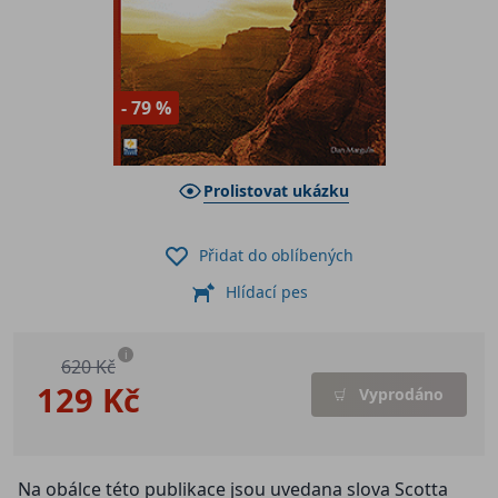
- 79 %
Prolistovat ukázku
Přidat do oblíbených
Hlídací pes
i
620 Kč
129 Kč
Vyprodáno
Na obálce této publikace jsou uvedana slova Scotta