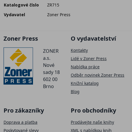
Katalogové číslo
ZR715
Vydavatel
Zoner Press
Zoner Press
O vydavatelství
Kontakty
ZONER
a.s.
Lidé v Zoner Press
Nové
Nabídka práce
sady 18
Odběr novinek Zoner Press
602 00
Knižní katalog
Brno
Blog
Pro zákazníky
Pro obchodníky
Doprava a platba
Prodávejte naše knihy
Poskytované slevy
XML s nabídkou knih