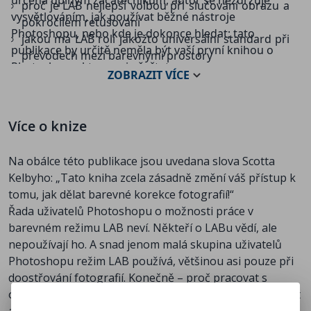
určena úplným začátečníkům, autor se nezdržuje
proč je LAB nejlepší volbou při slučování obrazu a
vysvětlováním, jak používat běžné nástroje
pokročilém retušování
Photoshopu, nebo kde je dokonce hledat; tato
jakou má LAB roli jakožto universální standard při
publikace by určitě neměla být vaší první knihou o
převodech mezi barevnými prostory
Photoshopu, kterou si přečtete.
jak jednoduchými technikami úpravy kanálů A a B
ZOBRAZIT
VÍCE
rychle vytvořit věrohodnou variabilitu barev – a
úžasně dobře vypadající snímky
jak se liší zostření a rozostření v LAB, RGB a CMYK
Více o knize
a kdy je k tomu LAB lepší
jak použít kanály A a B k vytvoření rychlejších,
Na obálce této publikace jsou uvedana slova Scotta
lepších masek a výběrů
Kelbyho: „Tato kniha zcela zásadně změní váš přístup k
jak se dají využít „imaginární barvy“ – které existují
tomu, jak dělat barevné korekce fotografií!“
jen v LAB
Řada uživatelů Photoshopu o možnosti práce v
jak co nejrychleji a nejvěrohodněji radikálně
barevném režimu LAB neví. Někteří o LABu vědí, ale
změnit barvu šatů a dalších produktů
nepoužívají ho. A snad jenom malá skupina uživatelů
jak pomocí jednoduchého postupu výrazně oživit
Photoshopu režim LAB používá, většinou asi pouze při
obličeje a dosáhnout značného zlepšení dokonce i
doostřování fotografií. Konečně – proč pracovat s
u profesionálních ateliérových portrétů
obrázky v barevném prostoru, ve kterém je nelze použít
a celá řada dalších témat.