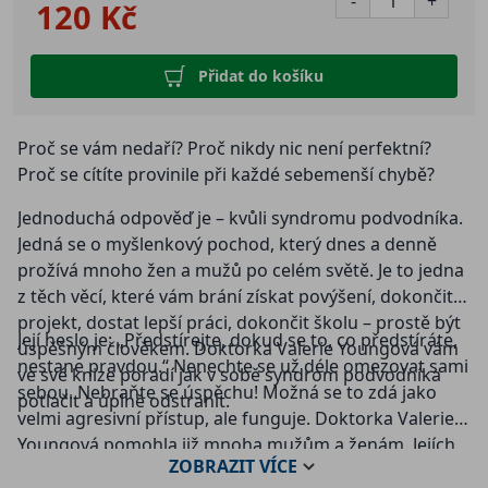
-
+
120 Kč
Přidat do košíku
Proč se vám nedaří? Proč nikdy nic není perfektní?
Proč se cítíte provinile při každé sebemenší chybě?
Jednoduchá odpověď je – kvůli syndromu podvodníka.
Jedná se o myšlenkový pochod, který dnes a denně
prožívá mnoho žen a mužů po celém světě. Je to jedna
z těch věcí, které vám brání získat povýšení, dokončit
projekt, dostat lepší práci, dokončit školu – prostě být
Její heslo je: „Předstírejte, dokud se to, co předstíráte,
úspěšným člověkem. Doktorka Valerie Youngová vám
nestane pravdou.“ Nenechte se už déle omezovat sami
ve své knize poradí jak v sobě syndrom podvodníka
sebou. Nebraňte se úspěchu! Možná se to zdá jako
potlačit a úplně odstranit.
velmi agresivní přístup, ale funguje. Doktorka Valerie
Youngová pomohla již mnoha mužům a ženám. Jejích
ZOBRAZIT
VÍCE
služeb využili mimo jiných také společnosti jako