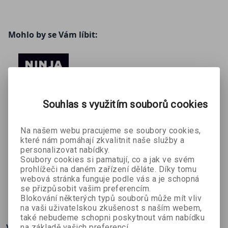
McDonalds, Procter & Gamble, IBM, Intel, Boeing a
více než sedmdesát vysokých škol a univerzit.
Mohlo by se Vám líbit:
Souhlas s využitím souborů cookies
Na našem webu pracujeme se soubory cookies,
Ninja
které nám pomáhají zkvalitnit naše služby a
personalizovat nabídky.
inovace
Soubory cookies si pamatují, co a jak ve svém
Gary Shapiro
prohlížeči na daném zařízení děláte. Díky tomu
webová stránka funguje podle vás a je schopná
se přizpůsobit vašim preferencím.
116 Kč
290 Kč
Blokování některých typů souborů může mít vliv
na vaši uživatelskou zkušenost s naším webem,
také nebudeme schopni poskytnout vám nabídku
Více o knize
na základě vašich preferencí.