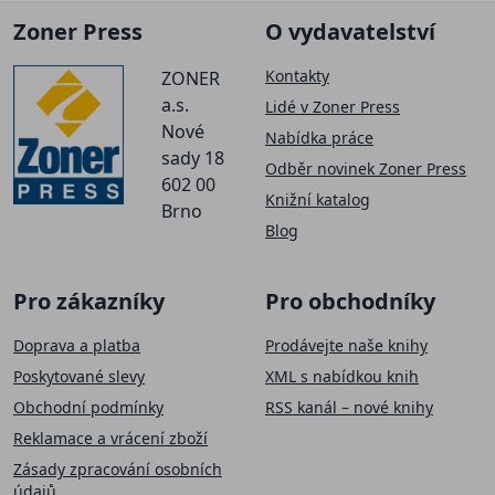
Zoner Press
O vydavatelství
Kontakty
ZONER
a.s.
Lidé v Zoner Press
Nové
Nabídka práce
sady 18
Odběr novinek Zoner Press
602 00
Knižní katalog
Brno
Blog
Pro zákazníky
Pro obchodníky
Doprava a platba
Prodávejte naše knihy
Poskytované slevy
XML s nabídkou knih
Obchodní podmínky
RSS kanál – nové knihy
Reklamace a vrácení zboží
Zásady zpracování osobních
údajů