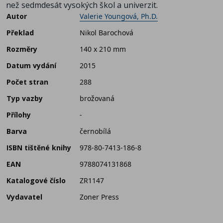
než sedmdesát vysokých škol a univerzit.
Autor
Valerie Youngová, Ph.D.
Překlad
Nikol Barochová
Rozměry
140 x 210 mm
Datum vydání
2015
Počet stran
288
Typ vazby
brožovaná
Přílohy
-
Barva
černobílá
ISBN tištěné knihy
978-80-7413-186-8
EAN
9788074131868
Katalogové číslo
ZR1147
Vydavatel
Zoner Press