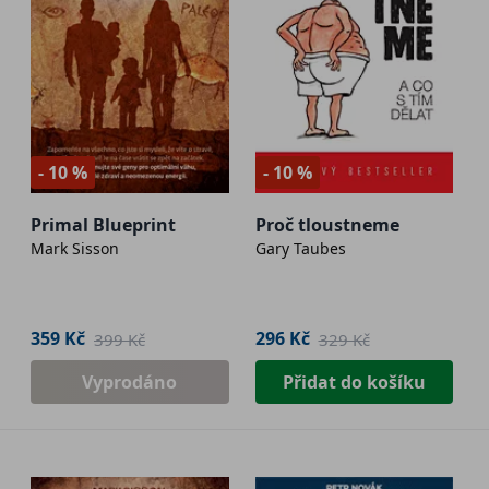
- 10 %
- 10 %
Primal Blueprint
Proč tloustneme
Mark Sisson
Gary Taubes
359 Kč
296 Kč
399 Kč
329 Kč
Vyprodáno
Přidat do košíku