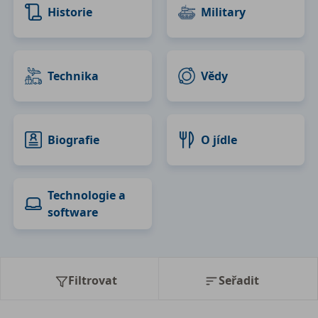
Historie
Military
Technika
Vědy
Biografie
O jídle
Technologie a
software
Filtrovat
Seřadit