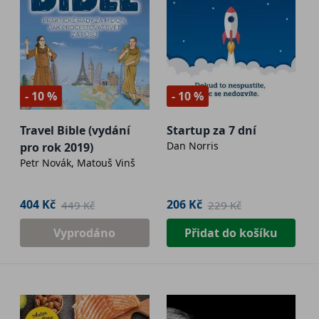
- 10 %
- 10 %
Travel Bible (vydání
Startup za 7 dní
Dan Norris
pro rok 2019)
Petr Novák, Matouš Vinš
404 Kč
206 Kč
449 Kč
229 Kč
Vyprodáno
Přidat do košíku