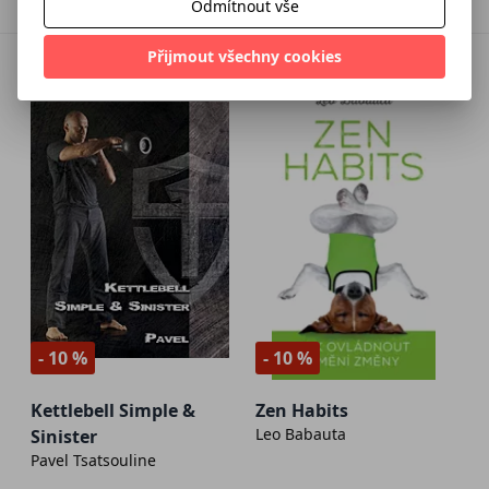
Odmítnout vše
Přijmout všechny cookies
- 10 %
- 10 %
Kettlebell Simple &
Zen Habits
Leo Babauta
Sinister
Pavel Tsatsouline