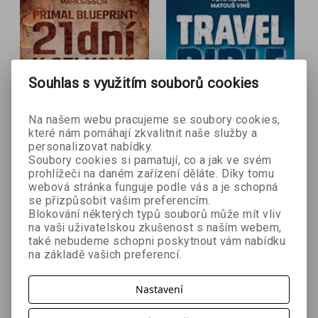
Souhlas s využitím souborů cookies
Na našem webu pracujeme se soubory cookies,
které nám pomáhají zkvalitnit naše služby a
personalizovat nabídky.
Soubory cookies si pamatují, co a jak ve svém
- 10 %
- 10 %
prohlížeči na daném zařízení děláte. Díky tomu
webová stránka funguje podle vás a je schopná
se přizpůsobit vašim preferencím.
21 dní k celkové
Travel Bible
Blokování některých typů souborů může mít vliv
Petr Novák, Matouš Vinš
transformaci těla
na vaši uživatelskou zkušenost s naším webem,
Mark Sisson
také nebudeme schopni poskytnout vám nabídku
na základě vašich preferencí.
269 Kč
179 Kč
299 Kč
199 Kč
Nastavení
Vyprodáno
Vyprodáno