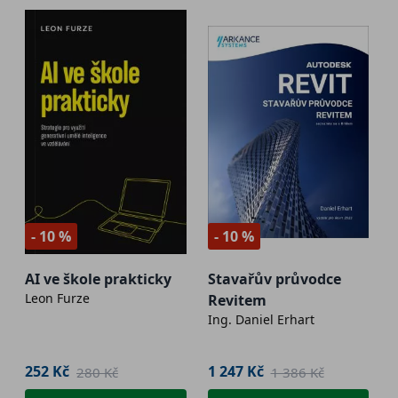
- 10 %
- 10 %
AI ve škole prakticky
Stavařův průvodce
Leon Furze
Revitem
Ing. Daniel Erhart
252 Kč
1 247 Kč
280 Kč
1 386 Kč