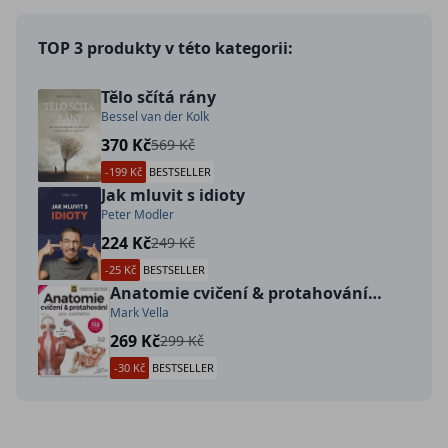
TOP 3 produkty v této kategorii:
Tělo sčítá rány
Bessel van der Kolk
370 Kč
569 Kč
-199 Kč
BESTSELLER
Jak mluvit s idioty
Peter Modler
224 Kč
249 Kč
-25 Kč
BESTSELLER
Anatomie cvičení & protahování pro každého
Mark Vella
269 Kč
299 Kč
-30 Kč
BESTSELLER