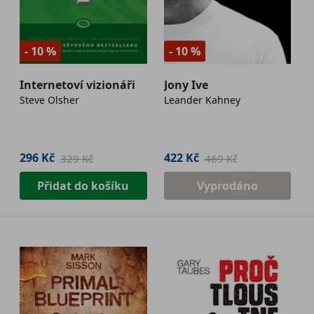
- 10 %
- 10 %
Internetoví vizionáři
Jony Ive
Steve Olsher
Leander Kahney
296 Kč
422 Kč
329 Kč
469 Kč
Přidat do košíku
Vyprodáno