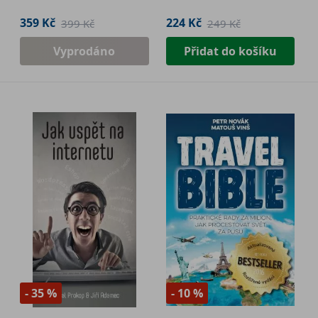
359 Kč
224 Kč
399 Kč
249 Kč
Vyprodáno
Přidat do košíku
- 35 %
- 10 %