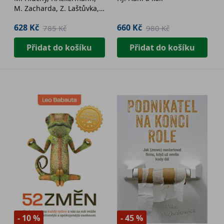
M. Zacharda, Z. Laštůvka,
M. Bagar, E. Jetmarová,
628 Kč
660 Kč
785 Kč
980 Kč
G.Vaněk
Přidat do košíku
Přidat do košíku
- 10 %
- 45 %