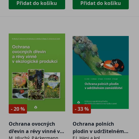
Přidat do košíku
Přidat do košíku
- 20 %
- 33 %
Ochrana ovocných
Ochrana polních
dřevin a révy vinné v
plodin v udržitelném
M. Hluchý, P.Ackermann,
F.J. Häni a kol.
ekologické produkci
zemědělství