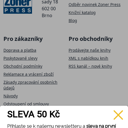
sady 18
Odběr novinek Zoner Press
602 00
Knižní katalog
Brno
Blog
Pro zákazníky
Pro obchodníky
Doprava a platba
Prodávejte naše knihy
Poskytované slevy
XML s nabídkou knih
Obchodní podmínky
RSS kanál – nové knihy
Reklamace a vrácení zboží
Zásady zpracování osobních
údajů
Návody
Odstoupení od smlouvy
SLEVA 50 Kč
Přijímáme on-line
Sledujte nás
Přihlaste se k našemu newsletteru a
sleva na první