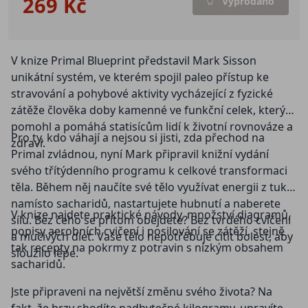
269 Kč
Vyprodáno
V knize Primal Blueprint představil Mark Sisson
unikátní systém, ve kterém spojil paleo přístup ke
stravování a pohybové aktivity vycházející z fyzické
zátěže člověka doby kamenné ve funkční celek, který
pomohl a pomáhá statisícům lidí k životní rovnováze a
Pro ty, kdo váhají a nejsou si jisti, zda přechod na
zdraví.
Primal zvládnou, nyní Mark připravil knižní vydání
svého třítýdenního programu k celkové transformaci
těla. Během něj naučíte své tělo využívat energii z tuků
namísto sacharidů, nastartujete hubnutí a naberete
V knize najdete praktické návody, množství diagramů,
sílu. Bez čeho se přitom obejdete? Bez tvrdého cvičení
popisy aerobních cvičení i posilování se zátěží, stejně
a mučivých diet. Vaše tělo nepotřebuje cítit bolest, aby
tak recepty na pokrmy z potravin s nízkým obsahem
sloužilo lépe.
sacharidů.
Jste připraveni na největší změnu svého života? Na
fakt, že brzy shodíte nadbytečné kilogramy, upravíte