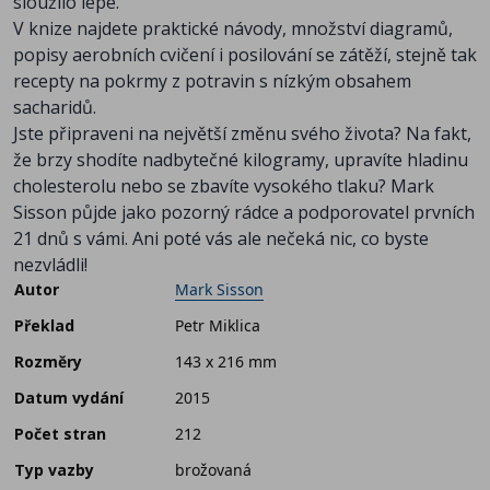
sloužilo lépe.
V knize najdete praktické návody, množství diagramů,
popisy aerobních cvičení i posilování se zátěží, stejně tak
recepty na pokrmy z potravin s nízkým obsahem
sacharidů.
Jste připraveni na největší změnu svého života? Na fakt,
že brzy shodíte nadbytečné kilogramy, upravíte hladinu
cholesterolu nebo se zbavíte vysokého tlaku? Mark
Sisson půjde jako pozorný rádce a podporovatel prvních
21 dnů s vámi. Ani poté vás ale nečeká nic, co byste
nezvládli!
Autor
Mark Sisson
Překlad
Petr Miklica
Rozměry
143 x 216 mm
Datum vydání
2015
Počet stran
212
Typ vazby
brožovaná