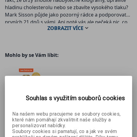
hladinu cholesterolu nebo se zbavíte vysokého tlaku?
Mark Sisson půjde jako pozorný rádce a podporovatel
prvních 21 dnů s vámi. Ani poté vás ale nečeká nic, co
ZOBRAZIT
VÍCE
byste nezvládli!
Mohlo by se Vám líbit:
Souhlas s využitím souborů cookies
Na našem webu pracujeme se soubory cookies,
52 změn
které nám pomáhají zkvalitnit naše služby a
Leo Babauta
personalizovat nabídky.
Soubory cookies si pamatují, co a jak ve svém