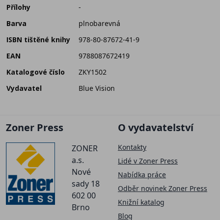
Přílohy
-
Barva
plnobarevná
ISBN tištěné knihy
978-80-87672-41-9
EAN
9788087672419
Katalogové číslo
ZKY1502
Vydavatel
Blue Vision
Zoner Press
O vydavatelství
Kontakty
ZONER
a.s.
Lidé v Zoner Press
Nové
Nabídka práce
sady 18
Odběr novinek Zoner Press
602 00
Knižní katalog
Brno
Blog