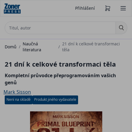
Přihlášení
Naučná
21 dní k celkové transformaci
Domů
/
/
literatura
těla
21 dní k celkové transformaci těla
Kompletní průvodce přeprogramováním vašich
genů
Mark Sisson
Není na skladě
Produkt jiného vydavatele