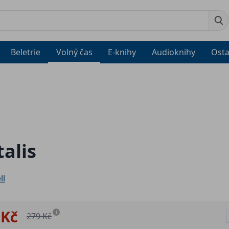
Beletrie
Volný čas
E-knihy
Audioknihy
Osta
alis
ll
 Kč
i
279 Kč