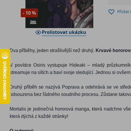
Přidat
- 10 %
Prolistovat ukázku
Dva příběhy, jeden strašlivější než druhý.
Krvavé hororové
V povídce Osiris vystupuje Hideaki – mladý průzkumn
streamuje na sítích a baví svoje sledující. Jednou si ovš
Druhý příběh se nazývá Poprava a odehrává se ve středo
odsouzena bez řádného soudního procesu. Zůstane takov
Mortalis je jedinečná hororová manga, která nadchne všech
která dýchá z každé stránky!
O autorovi: