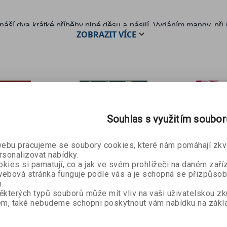
náší dva krátké příběhy plné děsu a násilí. Vydáním mangy, při je
ZOBRAZIT
VÍCE
 čtenářky a čtenáři nebudou mít za šílence, a už teď plánuje další
Souhlas s využitím soubo
bu pracujeme se soubory cookies, které nám pomáhají zkva
rsonalizovat nabídky.
kies si pamatují, co a jak ve svém prohlížeči na daném zaříz
ebová stránka funguje podle vás a je schopná se přizpůsob
Čarodějka
.
říběhy
Služebn
ěkterých typů souborů může mít vliv na vaši uživatelskou z
Lindsay Squire
m, také nebudeme schopni poskytnout vám nabídku na zákla
Lo & Lori
rimmů
ma