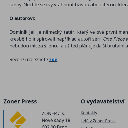
scény. Nechte se i vy vtáhnout tíživou atmosférou, kter
O autorovi:
Dominik Jell je německý tatér, který ve své první man
kresbě ho inspirovali například autoři sérií
One Piece
nebudou mít za šílence, a už teď plánuje další brutální a 
Recenzi naleznete
zde
.
Zoner Press
O vydavatelství
Kontakty
ZONER a.s.
Nové sady 18
Lidé v Zoner Press
602 00 Brno