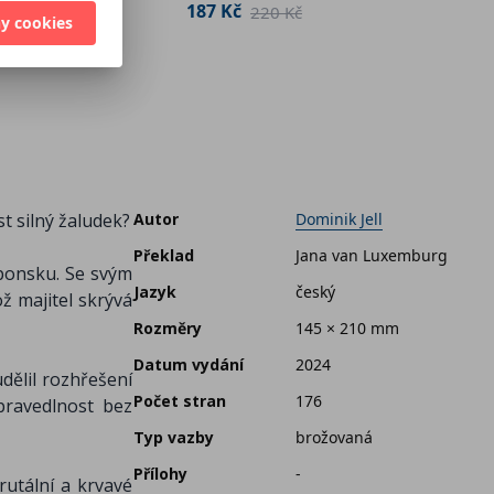
187 Kč
220 Kč
116 K
y cookies
259 Kč
t silný žaludek?
Autor
Dominik Jell
Překlad
Jana van Luxemburg
aponsku. Se svým
Jazyk
český
ž majitel skrývá
Rozměry
145 × 210 mm
Datum vydání
2024
ělil rozhřešení
Počet stran
176
pravedlnost bez
Typ vazby
brožovaná
Přílohy
-
rutální a krvavé