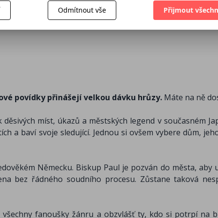
148 Kč
369 Kč
í
Odmítnout vše
Přijmout všechn
233 Kč
79 Kč
vé povídky přinášejí velkou dávku hrůzy.
Máte na ně dos
ík děsivých míst, úkazů a městských legend v současném J
h a baví svoje sledující. Jednou si ovšem vybere dům, jeho
edověkém Německu. Biskup Paul je pozván do města, aby ud
zena bez řádného soudního procesu. Zůstane taková nes
všechny fanoušky žánru a obzvlášť ty, kdo si potrpí na b