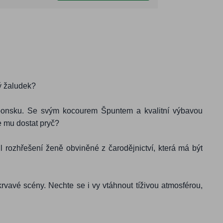
ý žaludek?
ponsku. Se svým kocourem Špuntem a kvalitní výbavou
e mu dostat pryč?
rozhřešení ženě obviněné z čarodějnictví, která má být
krvavé scény. Nechte se i vy vtáhnout tíživou atmosférou,