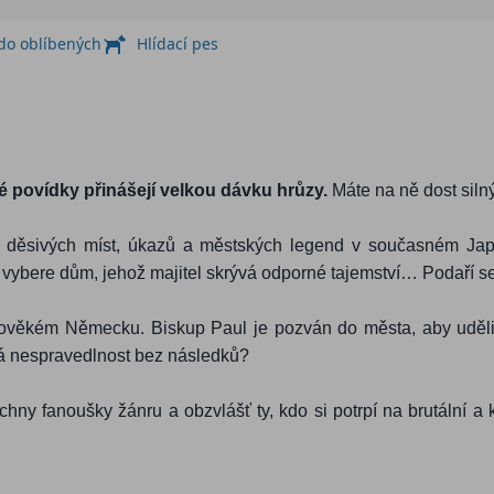
 do oblíbených
Hlídací pes
 povídky přinášejí velkou dávku hrůzy.
Máte na ně dost siln
ík děsivých míst, úkazů a městských legend v současném Ja
em vybere dům, jehož majitel skrývá odporné tajemství… Podaří s
věkém Německu. Biskup Paul je pozván do města, aby udělil 
á nespravedlnost bez následků?
ny fanoušky žánru a obzvlášť ty, kdo si potrpí na brutální a 