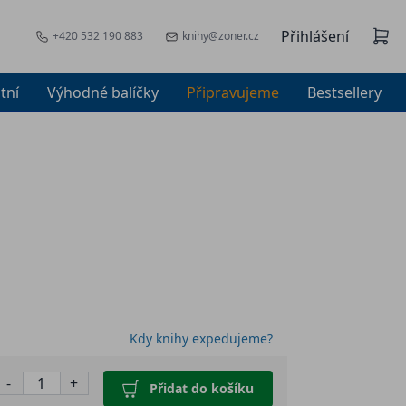
Přihlášení
+420 532 190 883
knihy@zoner.cz
tní
Výhodné balíčky
Připravujeme
Bestsellery
Kdy knihy expedujeme?
-
+
Přidat do košíku