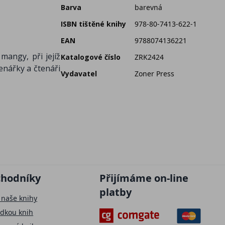
Barva
barevná
ISBN tištěné knihy
978-80-7413-622-1
EAN
9788074136221
mangy, při jejíž
Katalogové číslo
ZRK2424
tenářky a čtenáři
Vydavatel
Zoner Press
chodníky
Přijímáme on-line
platby
 naše knihy
ídkou knih