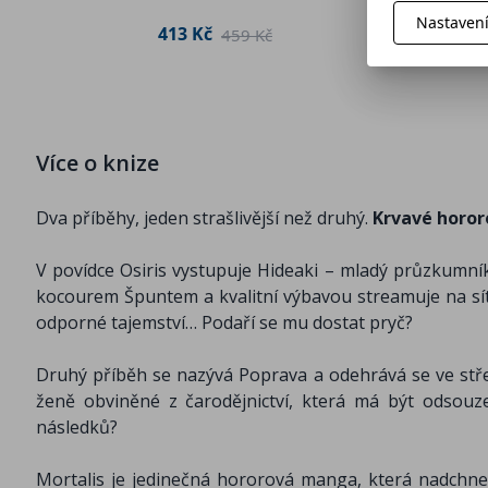
Nastaven
 Kč
251 Kč
413 Kč
2
459 Kč
Více o knize
Dva příběhy, jeden strašlivější než druhý.
Krvavé hororo
V povídce Osiris vystupuje Hideaki – mladý průzkumn
kocourem Špuntem a kvalitní výbavou streamuje na sítíc
odporné tajemství… Podaří se mu dostat pryč?
Druhý příběh se nazývá Poprava a odehrává se ve stř
ženě obviněné z čarodějnictví, která má být odsou
následků?
Mortalis je jedinečná hororová manga, která nadchne 