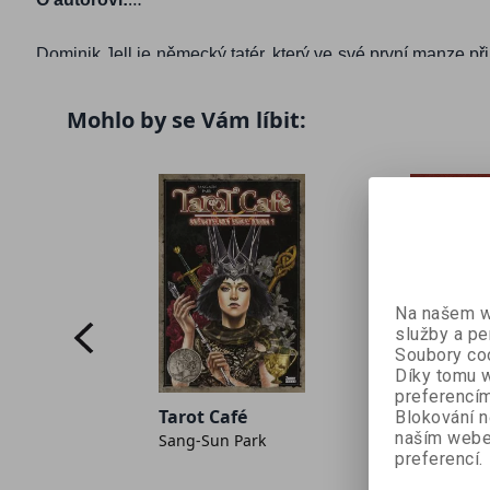
Dominik Jell je německý tatér, který ve své první manze při
a
Shaman King
, si splnil dětský sen. Dominik doufá, že ho
Mohlo by se Vám líbit:
Recenzi naleznete
zde
.
Na našem we
služby a pe
Soubory coo
Díky tomu w
preferencím
Manga p
Tarot Café
Blokování n
 Otília
naším webe
Sang-Sun Park
bratří G
preferencí.
Kei Ishiya