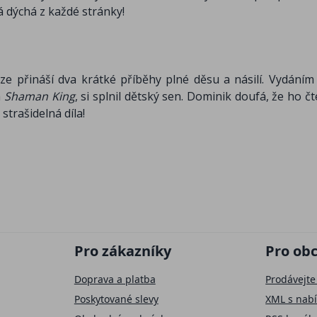
á dýchá z každé stránky!
ze přináší dva krátké příběhy plné děsu a násilí. Vydáním 
a
Shaman King
, si splnil dětský sen. Dominik doufá, že ho č
strašidelná díla!
Pro zákazníky
Pro ob
Doprava a platba
Prodávejte
Poskytované slevy
XML s nab