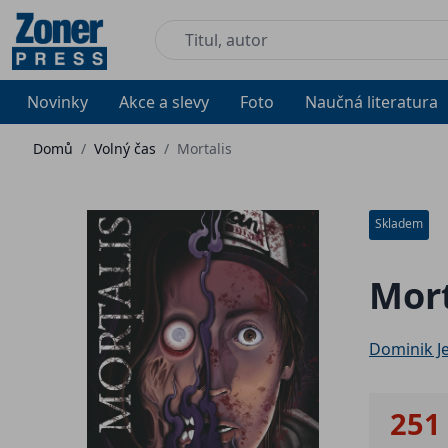
Novinky
Akce a slevy
Foto
Naučná literatura
Domů
/
Volný čas
/
Mortalis
Skladem
Mort
Dominik Je
251