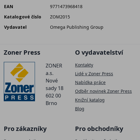
EAN
9771473968418
Katalogové číslo
ZOM2015
Vydavatel
Omega Publishing Group
Zoner Press
O vydavatelství
Kontakty
ZONER
a.s.
Lidé v Zoner Press
Nové
Nabídka práce
sady 18
Odběr novinek Zoner Press
602 00
Knižní katalog
Brno
Blog
Pro zákazníky
Pro obchodníky