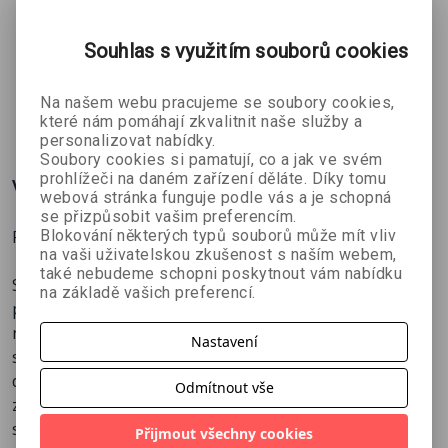
Fortnite:
Minecraft 5
Stranger
Battle
–
Things –
Souhlas s využitím souborů cookies
Kolektiv
Kolektiv
kolektiv autorů
Royale
Strašidelný
Kompletní
autorů
autorů
speciál
průvodce
Na našem webu pracujeme se soubory cookies,
90 Kč
123 Kč
179 Kč
č
145 Kč
199 Kč
199 Kč
které nám pomáhají zkvalitnit naše služby a
personalizovat nabídky.
Soubory cookies si pamatují, co a jak ve svém
prohlížeči na daném zařízení děláte. Díky tomu
Více o knize
webová stránka funguje podle vás a je schopná
se přizpůsobit vašim preferencím.
Blokování některých typů souborů může mít vliv
Průvodce světem Minecraft.
na vaši uživatelskou zkušenost s naším webem,
také nebudeme schopni poskytnout vám nabídku
Speciální vydání magazínu SCORE věnované výhradně
na základě vašich preferencí.
populárnímu hernímu hitu Minecraft. Na 148 stranách
najdete kompletního průvodce světem Minecraftu se
Nastavení
stovkami rad, tipů a triků pro začátečníky i pokročilé,
dále zajímavé rozhovory, témata a nezbytné
Odmítnout vše
zpravodajství. To vše od zkušených autorů SCORE i
specialistů na Minecraft. U časopisu je přiložen i velký
Přijmout všechny cookies