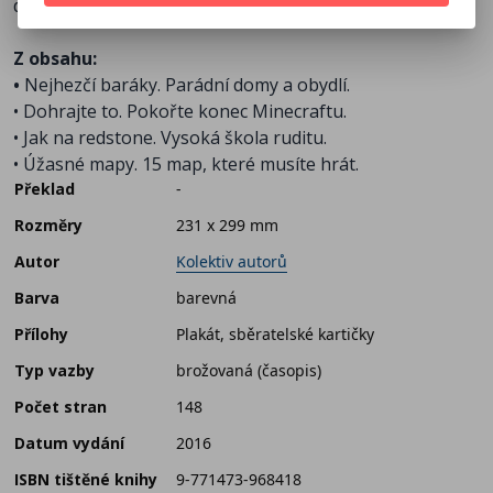
dvoustranný plakát a samolepky.
Z obsahu:
•
Nejhezčí baráky. Parádní domy a obydlí.
• Dohrajte to. Pokořte konec Minecraftu.
• Jak na redstone. Vysoká škola ruditu.
• Úžasné mapy. 15 map, které musíte hrát.
Překlad
-
Rozměry
231 x 299 mm
Autor
Kolektiv autorů
Barva
barevná
Přílohy
Plakát, sběratelské kartičky
Typ vazby
brožovaná (časopis)
Počet stran
148
Datum vydání
2016
ISBN tištěné knihy
9-771473-968418