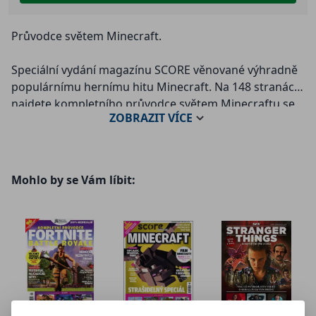
Průvodce světem Minecraft.
Speciální vydání magazínu SCORE věnované výhradně
populárnímu hernímu hitu Minecraft. Na 148 stranách
najdete kompletního průvodce světem Minecraftu se
ZOBRAZIT
VÍCE
stovkami rad, tipů a triků pro začátečníky i pokročilé,
dále zajímavé rozhovory, témata a nezbytné
zpravodajství. To vše od zkušených autorů SCORE i
specialistů na Minecraft. U časopisu je přiložen i velký
Mohlo by se Vám líbit:
dvoustranný plakát a samolepky.
Z obsahu:
•
Nejhezčí baráky. Parádní domy a obydlí.
• Dohrajte to. Pokořte konec Minecraftu.
• Jak na redstone. Vysoká škola ruditu.
• Úžasné mapy. 15 map, které musíte hrát.