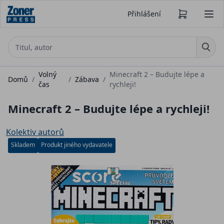
Přihlášení
Volný
Minecraft 2 – Budujte lépe a
Domů
/
/
Zábava
/
čas
rychleji!
Minecraft 2 – Budujte lépe a rychleji!
Kolektiv autorů
Skladem
Produkt jiného vydavatele