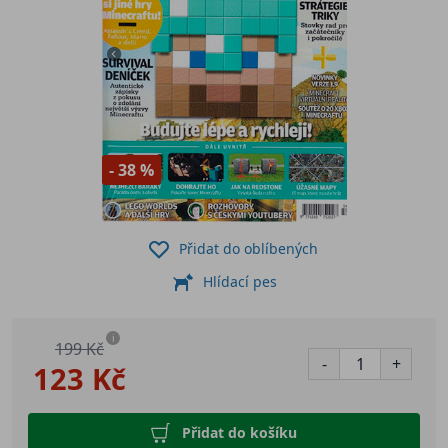
- 38 %
Přidat do oblíbených
Hlídací pes
i
199 Kč
-
+
123 Kč
Přidat do košíku