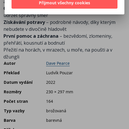
a další klíčové dovednosti
Přijmout všechny cookies
Orientace v terénu
– jak za všech okolností v terénu
udržet správný směr
Získávání potravy
– podrobné návody, díky kterým
nebudete v divočině hladovět
První pomoc a záchrana
– bezvědomí, zlomeniny,
přehřátí, kousnutí a bodnutí
Přežití na horách, v mrazech, u moře, na poušti a v
džungli
Autor
Dave Pearce
Překlad
Ludvík Pouzar
Datum vydání
2022
Rozměry
230 × 297 mm
Počet stran
164
Typ vazby
brožovaná
Barva
barevná