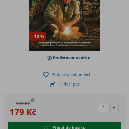
- 10 %
Prolistovat ukázku
Přidat do oblíbených
Hlídací pes
i
199 Kč
-
+
179 Kč
Přidat do košíku