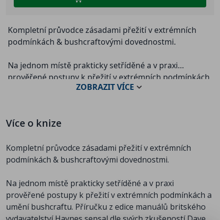
Kompletní průvodce zásadami přežití v extrémních
podmínkách & bushcraftovými dovednostmi.
Na jednom místě prakticky setříděné a v praxi
prověřené postupy k přežití v extrémních podmínkách
ZOBRAZIT
VÍCE
a umění bushcraftu. Příručku z edice manuálů
britského vydavatelství Haynes sepsal dle svých
zkušeností Dave Pearce, bývalý příslušník commandos
Více o knize
Královské námořní pěchoty a horolezec. Za svoji
kariéru spolupracoval s dalšími mistry přežití, jakým je
Kompletní průvodce zásadami přežití v extrémních
např. Bear Grylls, který o této příručce říká:
podmínkách & bushcraftovými dovednostmi.
„Klíčem k přežití je správná kombinace praktických
Na jednom místě prakticky setříděné a v praxi
dovedností, vynalézavosti a odhodlání. A jen málokterý
prověřené postupy k přežití v extrémních podmínkách a
člověk, s nímž jsem měl tu čest prožívat dobrodružství, v
umění bushcraftu. Příručku z edice manuálů britského
sobě tyto vlastnosti spojuje tak dokonale, jako Dave Pearce.
vydavatelství Haynes sepsal dle svých zkušeností Dave
Tento manuál nabízí ucelený souhrn Daveových