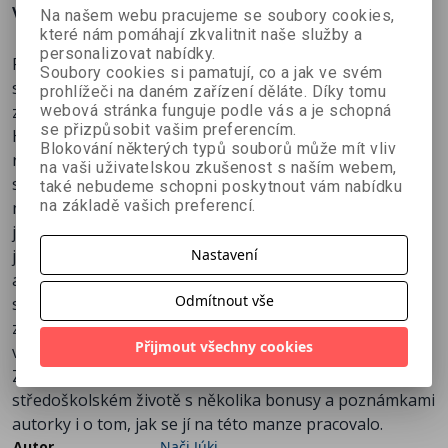
Více o knize
Na našem webu pracujeme se soubory cookies,
které nám pomáhají zkvalitnit naše služby a
personalizovat nabídky.
Romantická manga o problémech v životě
Soubory cookies si pamatují, co a jak ve svém
středoškolačky a o tom, co všechno může způsobit
prohlížeči na daném zařízení děláte. Díky tomu
webová stránka funguje podle vás a je schopná
zakázaný polibek.
se přizpůsobit vašim preferencím.
Hlavní hrdinka, patnáctiletá Mako se přestěhovala s
Blokování některých typů souborů může mít vliv
rodinou do Tokia a nastoupila do nové školy. Místo aby
na vaši uživatelskou zkušenost s naším webem,
si užívala života teenagerky v Tokiu, musí kvůli vlastní
také nebudeme schopni poskytnout vám nabídku
na základě vašich preferencí.
nešikovnosti posluhovat a uklízet v Klubu kavalírů –
jediné třídě chlapců na jinak dívčí škole. A jako by to pro
Nastavení
její trápení nebylo dost, Mako se zamiluje do nejhezčího
a nejpopulárnějšího z nich, i když ví, že v Klubu kavalírů
Odmítnout vše
se něco takového nepřipouští, dokonce i líbání je
zakázáno. Když už má Mako pocit, že se to nedá dál
Přijmout všechny cookies
vydržet, stane se cestou z klubu něco nečekaného...
Závěrečný díl romantické mangy o „sladkém“
středoškolském životě s několika bonusy a poznámkami
autorky i o tom, jak se jí na této manze pracovalo.
Autor
Nači Júki