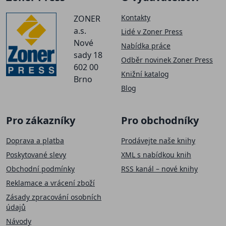
Kontakty
ZONER
a.s.
Lidé v Zoner Press
Nové
Nabídka práce
sady 18
Odběr novinek Zoner Press
602 00
Knižní katalog
Brno
Blog
Pro zákazníky
Pro obchodníky
Doprava a platba
Prodávejte naše knihy
Poskytované slevy
XML s nabídkou knih
Obchodní podmínky
RSS kanál – nové knihy
Reklamace a vrácení zboží
Zásady zpracování osobních
údajů
Návody