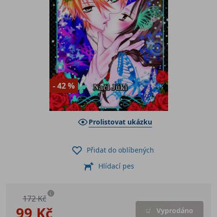
- 42 %
Prolistovat ukázku
Přidat do oblíbených
Hlídací pes
i
172 Kč
99 Kč
Vyprodáno