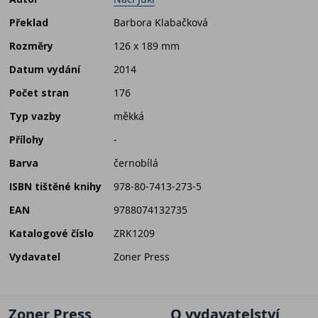
Překlad
Barbora Klabačková
Rozměry
126 x 189 mm
Datum vydání
2014
Počet stran
176
Typ vazby
měkká
Přílohy
-
Barva
černobílá
ISBN tištěné knihy
978-80-7413-273-5
EAN
9788074132735
Katalogové číslo
ZRK1209
Vydavatel
Zoner Press
Zoner Press
O vydavatelství