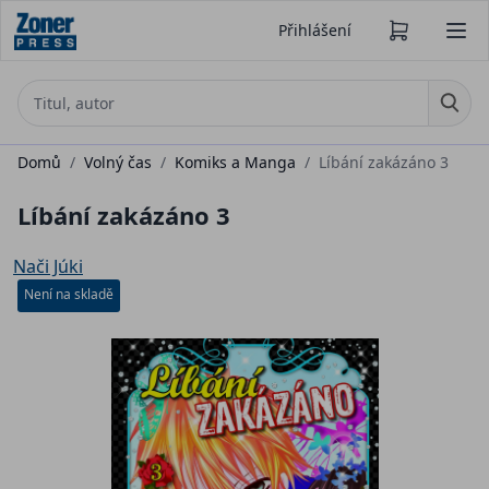
Přihlášení
Domů
/
Volný čas
/
Komiks a Manga
/
Líbání zakázáno 3
Líbání zakázáno 3
Nači Júki
Není na skladě