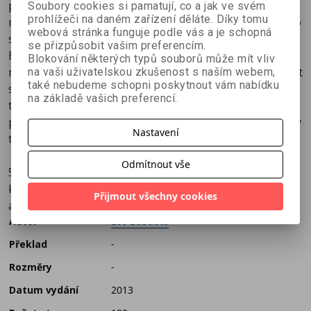
produktivity a efektivity, at už jste vrcholovým
52 změn je také k výběru zajímavých nových návyků,
Soubory cookies si pamatují, co a jak ve svém
prohlížeči na daném zařízení děláte. Díky tomu
manažerem, zaměstnancem, matkou v domácnosti nebo
které si mužete vypěstovat pro zlepšení vašeho
webová stránka funguje podle vás a je schopná
studentem.
pohodlí a klidu. Tak do toho!
se přizpůsobit vašim preferencím.
Během dvaapadesáti týdnů vás provede jednoduchými
Blokování některých typů souborů může mít vliv
metodami, díky nimž se dokážete zbavit závislostí, udělat
na vaši uživatelskou zkušenost s naším webem,
také nebudeme schopni poskytnout vám nabídku
si pořádek v agendě bežného dne a urovnat svůj život
na základě vašich preferencí.
tak, abyste jej nejen žili, ale také si jej užívali. A to
postupně, krok za krokem, jednou malou změnou každý
Nastavení
týden.
Odmítnout vše
52 změn je také k výběru zajímavých nových návyků,
které si mužete vypěstovat pro zlepšení vašeho pohodlí
Přijmout všechny cookies
a klidu. Tak do toho!
Autor
Leo Babauta
Překlad
-
Rozměry
-
Datum vydání
2013