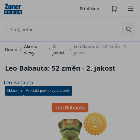
Přihlášení
Akce a
2.
Leo Babauta: 52 změn - 2.
Domů
/
/
/
slevy
jakost
jakost
Leo Babauta: 52 změn - 2. jakost
Leo Babauta
Skladem
Produkt jiného vydavatele