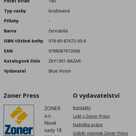
Počet stran
180
Typ vazby
brožovaná
Přílohy
-
Barva
černobílá
ISBN tištěné knihy
978-80-87672-00-6
EAN
9788087672006
Katalogové číslo
ZKY1301-BAZAR
Vydavatel
Blue Vision
Zoner Press
O vydavatelství
Kontakty
ZONER
a.s.
Lidé v Zoner Press
Nové
Nabídka práce
sady 18
Odběr novinek Zoner Press