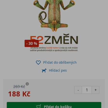
- 30 %
Přidat do oblíbených
Hlídací pes
i
269 Kč
-
+
188 Kč
Přidat do košíku