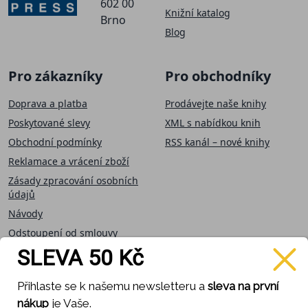
602 00
Knižní katalog
Brno
Blog
Pro zákazníky
Pro obchodníky
Doprava a platba
Prodávejte naše knihy
Poskytované slevy
XML s nabídkou knih
Obchodní podmínky
RSS kanál – nové knihy
Reklamace a vrácení zboží
Zásady zpracování osobních
údajů
Návody
Odstoupení od smlouvy
SLEVA 50 Kč
Přijímáme on-line
Sledujte nás
Přihlaste se k našemu newsletteru a
sleva na první
platby
nákup
je Vaše.