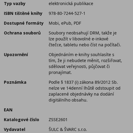
Typ vazby
elektronická publikace
ISBN tištěné knihy
978-80-7244-527-1
Dostupné formáty
Mobi, ePub, PDF
Ochrana souborů
Soubory neobsahují DRM, takže je
lze použít v libovolné e-inkové
čtečce, tabletu nebo číst na počítači.
Upozornění
Objednáním e-knihy souhlasíte s
tím, že ji nebudete měnit, rozšiřovat,
sdělovat veřejnosti, půjčovat či
pronajímat.
Poznámka
Podle § 1837 (i) zákona 89/2012 Sb.
nelze ve 14denní lhůtě odstoupit od
zaplacené objednávky na dodání
digitálního obsahu.
EAN
Katalogové číslo
ZSSE2601
Vydavatel
ŠULC & ŠVARC s.r.o.