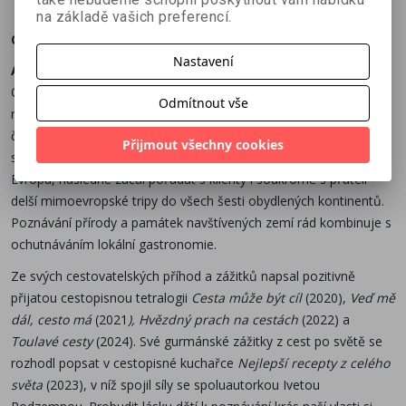
na základě vašich preferencí.
O autorovi:
Nastavení
Arny Šrámek (1964)
Ostravský rodák a nenapravitelný optimista! Ihned po sametové
Odmítnout vše
revoluci a otevření hranic založil PRIMATOUR, jednu z prvních
českých soukromých cestovních kanceláří, a vyrazil na cesty plnit
Přijmout všechny cookies
si své sny. Důkladně procestoval západní a poté i východní
Evropu, následně začal pořádat s klienty i soukromě s přáteli
delší mimoevropské tripy do všech šesti obydlených kontinentů.
Poznávání přírody a památek navštívených zemí rád kombinuje s
ochutnáváním lokální gastronomie.
Ze svých cestovatelských příhod a zážitků napsal pozitivně
přijatou cestopisnou tetralogii
Cesta může být cíl
(2020),
Veď mě
dál, cesto má
(2021
), Hvězdný prach na cestách
(2022) a
Toulavé cesty
(2024). Své gurmánské zážitky z cest po světě se
rozhodl popsat v cestopisné kuchařce
Nejlepší recepty z celého
světa
(2023), v níž spojil síly se spoluautorkou Ivetou