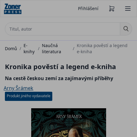
Přihlášení
E-
Naučná
Kronika pověstí a legend
Domů
/
/
/
knihy
literatura
e-kniha
Kronika pověstí a legend e-kniha
Na cestě českou zemí za zajímavými příběhy
Arny Šrámek
Produkt jiného vydavatele