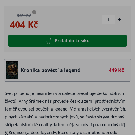
i
449 Kč
-
+
404 Kč
Přidat do košíku
Kronika pověstí a legend
449 Kč
Svět příběhů je nesmrtelný a dalece přesahuje délku lidských
životů. Arny Šrámek nás provede českou zemí prostřednictvím
téměř dvou set pověstí a legend. V dramatických vyprávěních,
plných zázraků a nadpřirozených jevů, se často skrývá drobný
střípek historické reality, kolem nějž se odvíjí pozoruhodný děj.
V Kronice najdete legendy, které stály u samotného zrodu