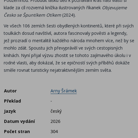
Podzemnou. Probudit lásku dětí k poznávání krás naší vlasti si
klade za cíl rozverná knížka ilustrovaných říkanek
Objevujeme
Česko se Špuntíkem Otíkem
(2024).
Ve všech 106 zemích šesti obydlených kontinentů, které při svých
toulkách dosud navštívil, autora fascinovaly pověsti a legendy,
jež prozradí o mentalitě každého národa mnohem více, než by se
mohlo zdát. Spoustu jich převyprávěl ve svých cestopisných
knihách. Nyní přijal výzvu zhostit se tohoto zajímavého úkolu i v
rodné vlasti, aby dokázal, že se epičností svých příběhů dokáže
směle rovnat turisticky nejatraktivnějším zemím světa.
Autor
Arny Šrámek
Překlad
-
Jazyk
český
Datum vydání
2026
Počet stran
304