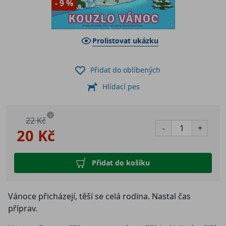
- 9 %
Prolistovat ukázku
Přidat do oblíbených
Hlídací pes
i
22 Kč
-
+
20 Kč
Přidat do košíku
Vánoce přicházejí, těší se celá rodina. Nastal čas
příprav.