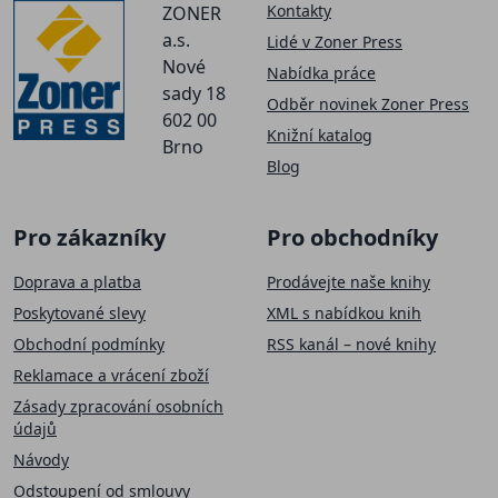
Kontakty
ZONER
a.s.
Lidé v Zoner Press
Nové
Nabídka práce
sady 18
Odběr novinek Zoner Press
602 00
Knižní katalog
Brno
Blog
Pro zákazníky
Pro obchodníky
Doprava a platba
Prodávejte naše knihy
Poskytované slevy
XML s nabídkou knih
Obchodní podmínky
RSS kanál – nové knihy
Reklamace a vrácení zboží
Zásady zpracování osobních
údajů
Návody
Odstoupení od smlouvy