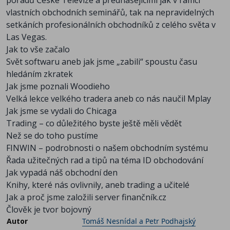
pořadů České Televize a přednášejícími jak v rámci
vlastních obchodních seminářů, tak na nepravidelných
setkáních profesionálních obchodníků z celého světa v
Las Vegas.
Jak to vše začalo
Svět softwaru aneb jak jsme „zabili“ spoustu času
hledáním zkratek
Jak jsme poznali Woodieho
Velká lekce velkého tradera aneb co nás naučil Mplay
Jak jsme se vydali do Chicaga
Trading – co důležitého byste ještě měli vědět
Než se do toho pustíme
FINWIN – podrobnosti o našem obchodním systému
Řada užitečných rad a tipů na téma ID obchodování
Jak vypadá náš obchodní den
Knihy, které nás ovlivnily, aneb trading a učitelé
Jak a proč jsme založili server finančník.cz
Člověk je tvor bojovný
Autor
Tomáš Nesnídal a Petr Podhajský