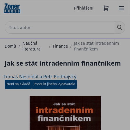
Přihlášení
Naučná
Jak se stát intradenním
Domů
/
/
Finance
/
literatura
finančníkem
Jak se stát intradenním finančníkem
Tomáš Nesnídal a Petr Podhajský
Není na skladě
Produkt jiného vydavatele