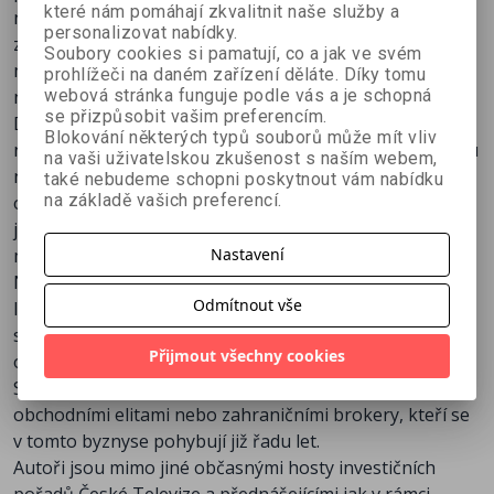
Jak a proč jsme založili server finančník.cz
které nám pomáhají zkvalitnit naše služby a
nevídanou revolucí a tak se burzovní obchodování
personalizovat nabídky.
Člověk je tvor bojovný
začíná stávat dostupné i nejširší veřejnosti a to s
Soubory cookies si pamatují, co a jak ve svém
možností obchodovat díky internetu přímo z domova,
prohlížeči na daném zařízení děláte. Díky tomu
webová stránka funguje podle vás a je schopná
navíc s velmi přesně kontrolovaným rizikem.
se přizpůsobit vašim preferencím.
Dlouholetí obchodníci P. Podhajský a T. Nesnídal se vám
Blokování některých typů souborů může mít vliv
nyní pokusili v této jedinečné knize, první svého druhu u
na vaši uživatelskou zkušenost s naším webem,
nás, přiblížit podstatu takzvaného intradenního
také nebudeme schopni poskytnout vám nabídku
na základě vašich preferencí.
obchodování. Na řadě konkrétních příkladů vám ukáží,
jak se dá intradenně obchodovat pro tisíce dolarů
Nastavení
měsíčně, při obchodování pouhé 2,5 hodiny denně.
Nechybí řada důležitých psychologických lekcí, které
Odmítnout vše
lépe vyzbrojí začínající obchodníky v oblasti vlastní
sebedůvěry a samozřejmě se čtenář dočká i popisu
Přijmout všechny cookies
originálního obchodního systému FinWin.
Součástí knihy je i několik rozhovorů se zahraničními
obchodními elitami nebo zahraničními brokery, kteří se
v tomto byznyse pohybují již řadu let.
Autoři jsou mimo jiné občasnými hosty investičních