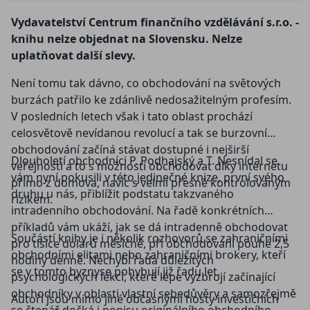
Vydavatelství Centrum finančního vzdělávání s.r.o. -
knihu nelze objednat na Slovensku. Nelze
uplatňovat další slevy.
Není tomu tak dávno, co obchodování na světových
burzách patřilo ke zdánlivě nedosažitelným profesím.
V posledních letech však i tato oblast prochází
celosvětově nevídanou revolucí a tak se burzovní
obchodování začíná stávat dostupné i nejširší
Dlouholetí obchodníci P. Podhajský a T. Nesnídal se
veřejnosti a to s možností obchodovat díky internetu
vám nyní pokusili v této jedinečné knize, první svého
přímo z domova, navíc s velmi přesně kontrolovaným
druhu u nás, přiblížit podstatu takzvaného
rizikem.
intradenního obchodování. Na řadě konkrétních
příkladů vám ukáží, jak se dá intradenně obchodovat
Součástí knihy je i několik rozhovorů se zahraničními
pro tisíce dolarů měsíčně, při obchodování pouhé 2,5
obchodními elitami nebo zahraničními brokery, kteří
hodiny denně. Nechybí řada důležitých
se v tomto byznyse pohybují již řadu let.
psychologických lekcí, které lépe vyzbrojí začínající
obchodníky v oblasti vlastní sebedůvěry a samozřejmě
Autoři jsou mimo jiné občasnými hosty investičních