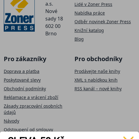
a.s.
Lidé v Zoner Press
Nové
Nabídka práce
sady 18
Odběr novinek Zoner Press
602 00
Knižní katalog
Brno
Blog
Pro zákazníky
Pro obchodníky
Doprava a platba
Prodávejte naše knihy
Poskytované slevy
XML s nabídkou knih
Obchodní podmínky
RSS kanál – nové knihy
Reklamace a vrácení zboží
Zásady zpracování osobních
údajů
Návody
Odstoupení od smlouvy