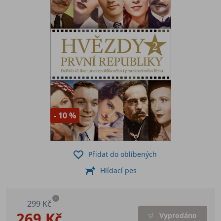
- 10 %
Přidat do oblíbených
Hlídací pes
i
299 Kč
269 Kč
Vyprodáno