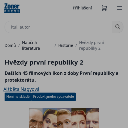
Přihlášení
Naučná
Hvězdy první
Domů
/
/
Historie
/
literatura
republiky 2
Hvězdy první republiky 2
Dalších 45 filmových ikon z doby První republiky a
protektorátu.
Alžběta Nagyová
Není na skladě
Produkt jiného vydavatele