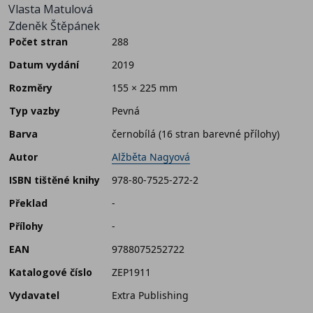
Vlasta Matulová
Zdeněk Štěpánek
Počet stran
288
Datum vydání
2019
Rozměry
155 × 225 mm
Typ vazby
Pevná
Barva
černobílá (16 stran barevné přílohy)
Autor
Alžběta Nagyová
ISBN tištěné knihy
978-80-7525-272-2
Překlad
-
Přílohy
-
EAN
9788075252722
Katalogové číslo
ZEP1911
Vydavatel
Extra Publishing