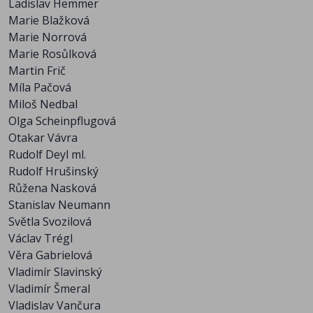
Ladislav Hemmer
Marie Blažková
Marie Norrová
Marie Rosůlková
Martin Frič
Míla Pačová
Miloš Nedbal
Olga Scheinpflugová
Otakar Vávra
Rudolf Deyl ml.
Rudolf Hrušinský
Růžena Nasková
Stanislav Neumann
Světla Svozilová
Václav Trégl
Věra Gabrielová
Vladimír Slavinský
Vladimír Šmeral
Vladislav Vančura