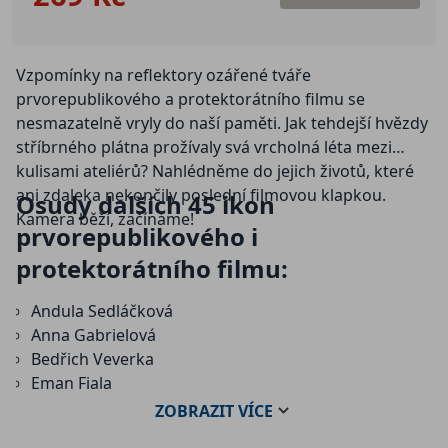
Vzpomínky na reflektory ozářené tváře
prvorepublikového a protektorátního filmu se
nesmazatelně vryly do naší paměti. Jak tehdejší hvězdy
stříbrného plátna prožívaly svá vrcholná léta mezi
kulisami ateliérů? Nahlédněme do jejich životů, které
ani zdaleka nekončily poslední filmovou klapkou.
Osudy dalších 45 ikon
Kamera běží, začínáme!
prvorepublikového i
protektorátního filmu:
Andula Sedláčková
Anna Gabrielová
Bedřich Veverka
Eman Fiala
František Čáp
ZOBRAZIT
VÍCE
František Černý