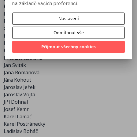
na základě vašich preferencí.
František Filipovský
Zdeněk Štěpánek
František Krištof-Veselý
Nastavení
František Smolík
Gustav Hilmar
Odmítnout vše
Hana Vítová
Hedy Lamarr
Přijmout všechny cookies
Helena Bušová
Inka Zemánková
Jan Sviták
Jana Romanová
Jára Kohout
Jaroslav Ježek
Jaroslav Vojta
Jiří Dohnal
Josef Kemr
Karel Lamač
Karel Postránecký
Ladislav Boháč