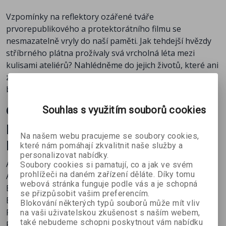
Marie Blažková
Vzpomínky na reflektory ozářené tváře
Marie Norrová
prvorepublikového a protektorátního filmu se
Marie Rosůlková
nesmazatelně vryly do naší paměti. Jak tehdejší hvězdy
Martin Frič
stříbrného plátna prožívaly svá vrcholná léta mezi
Míla Pačová
kulisami ateliérů? Nahlédněme do jejich životů, které ani
Miloš Nedbal
zdaleka nekončily poslední filmovou klapkou. Kamera
Olga Scheinpflugová
běží, začínáme!
Otakar Vávra
Rudolf Deyl ml.
Osudy dalších 45 ikon
Souhlas s využitím souborů cookies
Rudolf Hrušinský
prvorepublikového i
Růžena Nasková
Na našem webu pracujeme se soubory cookies,
protektorátního filmu:
Stanislav Neumann
které nám pomáhají zkvalitnit naše služby a
Světla Svozilová
personalizovat nabídky.
Andula Sedláčková
Václav Trégl
Soubory cookies si pamatují, co a jak ve svém
prohlížeči na daném zařízení děláte. Díky tomu
Anna Gabrielová
Věra Gabrielová
webová stránka funguje podle vás a je schopná
Bedřich Veverka
Vladimír Slavinský
se přizpůsobit vašim preferencím.
Eman Fiala
Vladimír Šmeral
Blokování některých typů souborů může mít vliv
František Čáp
Vladislav Vančura
na vaši uživatelskou zkušenost s naším webem,
také nebudeme schopni poskytnout vám nabídku
František Černý
Vlasta Matulová